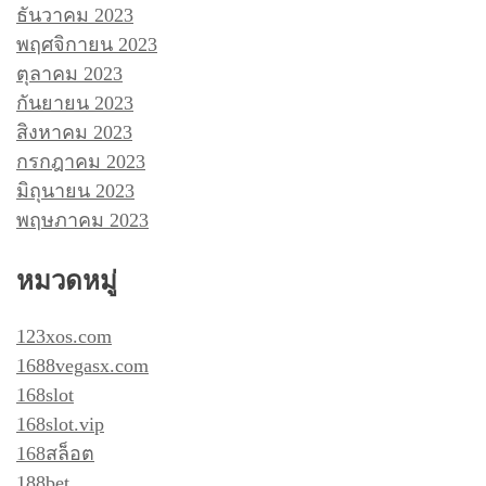
ธันวาคม 2023
พฤศจิกายน 2023
ตุลาคม 2023
กันยายน 2023
สิงหาคม 2023
กรกฎาคม 2023
มิถุนายน 2023
พฤษภาคม 2023
หมวดหมู่
123xos.com
1688vegasx.com
168slot
168slot.vip
168สล็อต
188bet