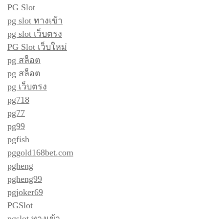
PG Slot
pg slot ทางเข้า
pg slot เว็บตรง
PG Slot เว็บใหม่
pg สล็อต
pg สล็อต
pg เว็บตรง
pg718
pg77
pg99
pgfish
pggold168bet.com
pgheng
pgheng99
pgjoker69
PGSlot
pgslot ทางเข้า