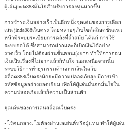
ผู้เล่นjinda888มั่นใจสำหรับการลงทุนมากขึ้น
การชำระเงินอย่างเร็วเป็นอีกหนึ่งจุดเด่นของการเลือก
เล่น jinda888เว็บตรง โดยหลายๆเว็บไซต์สล็อตชั้นแนว
หน้ามีระบบระเบียบการคลังที่ล้ำสมัย ได้แก่ การใช้
ระบบออโต้ ซึ่งสามารถฝากและก็เบิกเงินได้อย่าง
รวดเร็ว โดยไม่ต้องผ่านขั้นตอนยุ่งยาก ทำให้การถอน
เงินเป็นเรื่องที่ไม่ยากแล้วก็ทันใจ นอกเหนือจากนั้น
ระบบวิธีการทำธุรกรรมด้านการเงินในเว็บ
สล็อต888เว็บตรงมักจะมีความปลอดภัยสูง มีการเข้า
รหัสข้อมูลอย่างยอดเยี่ยม เพื่อให้ผู้เล่นมั่นอกมั่นใจใน
ความปลอดภัยแล้วก็ความเป็นส่วนตัว
จุดเด่นของการเล่นสล็อตเว็บตรง
• ไร้คนกลาง: ไม่ต้องผ่านเอเย่นต์หรือผู้แทน ทำให้ผู้เล่น