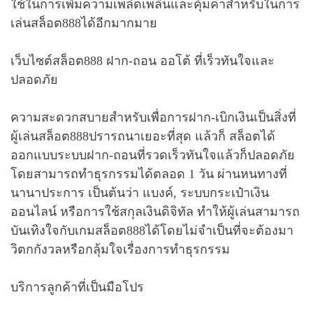
ใช้ในการเพิ่มความเพลิดเพลินและคุ้มค่าสำหรับในการ
เล่นสล็อต888ได้อีกมากมาย
เว็บไซต์สล็อต888 ฝาก-ถอน ออโต้ ที่เร็วทันใจและ
ปลอดภัย
ความสะดวกสบายสำหรับเพื่อการฝาก-เบิกเงินเป็นสิ่งที่
ผู้เล่นสล็อต888ปรารถนาเยอะที่สุด แล้วก็ สล็อตได้
ออกแบบระบบฝาก-ถอนที่รวดเร็วทันใจแล้วก็ปลอดภัย
โดยสามารถทำธุรกรรมได้ตลอด 1 วัน ผ่านหนทางที่
นานาประการ เป็นต้นว่า แบงค์, ระบบกระเป๋าเงิน
ออนไลน์ หรือการใช้สกุลเงินดิจิทัล ทำให้ผู้เล่นสามารถ
บันเทิงใจกับเกมสล็อต888ได้โดยไม่จำเป็นที่จะต้องมา
วิตกกังวลหรือกลุ้มใจเรื่องการทำธุรกรรม
บริการลูกค้าที่เป็นมือโปร