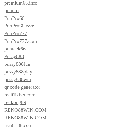
premium66.info
punpro
PunPro66
PunPro66.com
PunPro777
PunPro777.com
puntaek66
Pussy888
pussy888fun
pussy888play
pussy888win
qr code generator
realflikbet.com
redkong89
RENO88WIN.COM
RENO88WIN.COM
rich8188.com