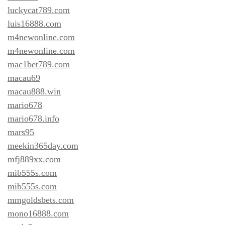
luckycat789.com
luis16888.com
m4newonline.com
m4newonline.com
mac1bet789.com
macau69
macau888.win
mario678
mario678.info
mars95
meekin365day.com
mfj889xx.com
mib555s.com
mib555s.com
mmgoldsbets.com
mono16888.com