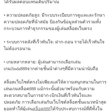
ได้รับผลตอบแทนเต็มปริมาณ
• ความปลอดภัยสูง: มีระบบระเบียบการดูแลและรักษา
ความปลอดภัยที่นำสมัย ป้องกันข้อมูลส่วนตัวรวมทั้ง
กระบวนการทำธุรกรรมของผู้เล่นสล็อตเว็บตรง
• ระบบการคลังที่เร็วทันใจ: ฝาก-ถอน รายได้เร็วทันใจ
ไม่ต้องรอนาน
• เกมหลากหลาย: ผู้เล่นสามารถเลือกเล่น
เกมJinda888จากค่ายชั้นนำต่างๆที่มีความน่านับถือ
สล็อตเว็บไซต์ตรงไม่เพียงแค่ให้ความสนุกสนานในการ
เล่นเกมสล็อต888 แม้กระนั้นยังมาพร้อมกับความ
สะดวกสบายในการฝาก-เบิกเงินที่เร็วทันใจและ
ปลอดภัย การเลือกเล่นกับเว็บไซต์สล็อตชั้นแนวหน้าสุด
ยอดทำให้ผู้เล่น
สล็อต888
ได้รับประสบการณ์ที่ดีทั้งใน