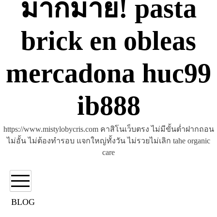
มากมาย! pasta
brick en obleas
mercadona huc99
ib888
https://www.mistylobycris.com คาสิโนเว็บตรง ไม่มีขั้นต่ำฝากถอน
ไม่อั้น ไม่ต้องทำรอบ แจกใหญ่ทั้งวัน ไม่รวยไม่เลิก tahe organic
care
BLOG