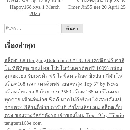
เครดิตฟรีTop 17 by Kelle
ท้าให้พิสูจน์ Top 28 by
น
Happy168.xyz 1 March
Omer Jin55.net 20 April 25
ว
2025
เ
ค้นหา
รื่
สำหรับ:
อ
เรื่องล่าสุด
ง
สล็อต168 Hengjing168d.com 3 AUG 69 เครดิตฟรี คาสิ
โน ที่ดีที่สุด ของไทย โปรโมชั่นเครดิตฟรี 100% กล่อง
สุ่มเฮงเฮง รับเครดิตฟรี ไลฟ์สด สล็อต ยิงปลา กีฬา ไพ่
สล็อต168 แจก เครดิตฟรี เยอะที่สุด Top 57 by Neva
สล็อตเว็บตรง 8 กันยายน 2569 สล็อต168 คาสิโนครบ
ทุกค่าย เข้าเล่นง่าย ฟีลดี ฝากไม่ถึงร้อย ได้สอยตังแน่
จ่ายตรง กี่ล้านก็จ่าย การันตี กำไรหลักแสน สล็อตเว็บ
ตรง ของรางวัลกำลังรอ เจ้าของใหม่ Top 19 by Hilario
tangtem168e.com