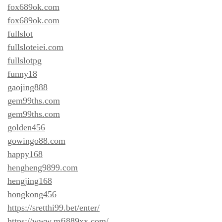
fox689ok.com
fox689ok.com
fullslot
fullsloteiei.com
fullslotpg
funny18
gaojing888
gem99ths.com
gem99ths.com
golden456
gowingo88.com
happy168
hengheng9899.com
hengjing168
hongkong456
https://sretthi99.bet/enter/
https://www.mfj889xx.com/