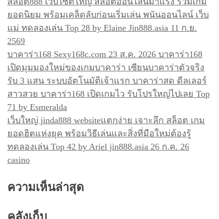
สล็อต888 เว็บไซต์ใหญ่ สล็อตออนไลน์มาแรง รวมเกม
ยอดนิยม พร้อมเคล็ดลับก่อนเริ่มเล่น พนันออนไลน์ เว็บ
แม่ ทดลองเล่น Top 28 by Elaine Jin888.asia 11 ก.ย.
2569
บาคาร่า168 Sexy168c.com 23 ส.ค. 2026 บาคาร่า168
เปิดมุมมองใหม่ของเกมบาคาร่า เซียนบาคาร่าตัวจริง
รับ 3 แสน ระบบอัตโนมัติเจ้าแรก บาคาร่าสด ดีลเลอร์
สาวสวย บาคาร่า168 เปิดเกมไว รับโปรใหญ่ไปเลย Top
71 by Esmeralda
เว็บใหญ่ jinda888 websiteแตกง่าย เจาะลึก สล็อต เกม
ยอดฮิตแห่งยุค พร้อมวิธีเล่นและสิ่งที่มือใหม่ต้องรู้
ทดลองเล่น Top 42 by Ariel jin888.asia 26 ก.ค. 26
casino
ความเห็นล่าสุด
คลังเก็บ