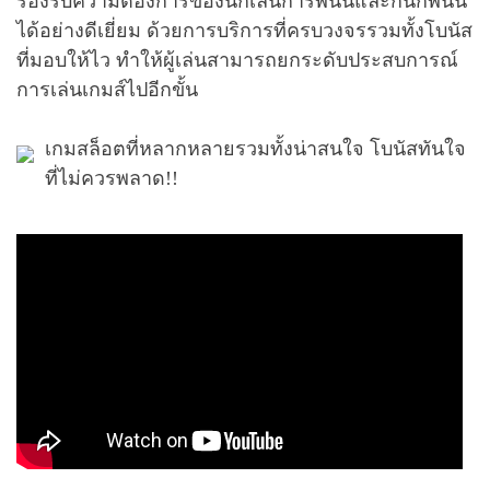
รองรับความต้องการของนักเล่นการพนันและก็นักพนัน
ได้อย่างดีเยี่ยม ด้วยการบริการที่ครบวงจรรวมทั้งโบนัส
ที่มอบให้ไว ทำให้ผู้เล่นสามารถยกระดับประสบการณ์
การเล่นเกมส์ไปอีกขั้น
เกมสล็อตที่หลากหลายรวมทั้งน่าสนใจ โบนัสทันใจ
ที่ไม่ควรพลาด!!