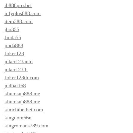
ib888pro.bet
infyplus888.com
item388.com
jbo355
Jinda55
jinda888
Joker123
joker123auto
joker123th
Joker123th.com
judhai168
khumsup888.me
khumsup888.me
kimchibetbet.com
kingdom66n
kingromans789.com