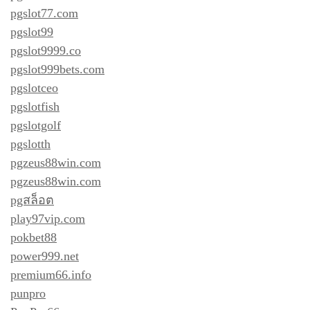
pgslot77.com
pgslot99
pgslot9999.co
pgslot999bets.com
pgslotceo
pgslotfish
pgslotgolf
pgslotth
pgzeus88win.com
pgzeus88win.com
pgสล็อต
play97vip.com
pokbet88
power999.net
premium66.info
punpro