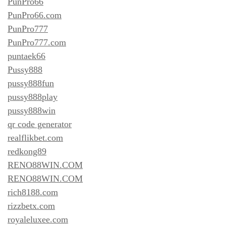
PunPro66
PunPro66.com
PunPro777
PunPro777.com
puntaek66
Pussy888
pussy888fun
pussy888play
pussy888win
qr code generator
realflikbet.com
redkong89
RENO88WIN.COM
RENO88WIN.COM
rich8188.com
rizzbetx.com
royaleluxee.com