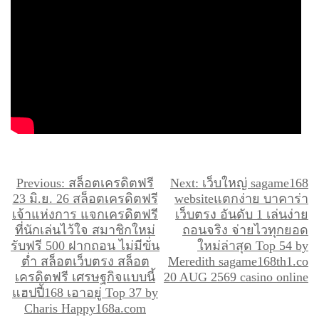
แ
Previous:
สล็อตเครดิตฟรี
Next:
เว็บใหญ่ sagame168
23 มิ.ย. 26 สล็อตเครดิตฟรี
websiteแตกง่าย บาคาร่า
น
เจ้าแห่งการ แจกเครดิตฟรี
เว็บตรง อันดับ 1 เล่นง่าย
ะ
ที่นักเล่นไว้ใจ สมาชิกใหม่
ถอนจริง จ่ายไวทุกยอด
รับฟรี 500 ฝากถอน ไม่มีขั่น
ใหม่ล่าสุด Top 54 by
แ
ต่ำ สล็อตเว็บตรง สล็อต
Meredith sagame168th1.co
น
เครดิตฟรี เศรษฐกิจแบบนี้
20 AUG 2569 casino online
ว
แฮปปี้168 เอาอยู่ Top 37 by
Charis Happy168a.com
เ