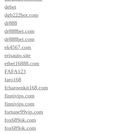
debet
dgb222hot.com
dr888
dr888bet.com
dr888bet.com
ek4567.com
erisauto.site
etbet16888.com
FAFA123
faro168
fcharoenkit168.com
finnivips.com
finnivips.com
fortune99vip.com
fox689ok.com
fox689ok.com