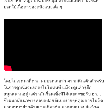
เจอภาพสำคัญจากฉากหักมุม หรือแม้แต่ความเห็นที่
บอกใบ้เนื้อหาของหนังแบบเต็มๆ
โดยไม่เจตนาก็ตาม ผมบอกเลยว่า ความตื่นเต้นสำหรับ
ในการดูหนังจะลดลงไปในทันที แม้จะดูแล้วรู้สึก
สนุกสนานอยู่ แต่ว่ามันก็อดเซ็งมิได้เลยล่ะขอรับ ฮ่า…
ซึ่งผมก็มีแนวทางหลบสปอยล์แบบง่ายๆที่คุณอาจไม่คิด
มาก่อนมาฝากด้วยเช่นเดียวกัน มาหลบสปอยล์แล้วดู