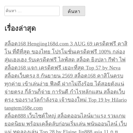
รื่
ค้นหา
อ
สำหรับ:
ง
เรื่องล่าสุด
สล็อต168 Hengjing168d.com 3 AUG 69 เครดิตฟรี คาสิ
โน ที่ดีที่สุด ของไทย โปรโมชั่นเครดิตฟรี 100% กล่อง
สุ่มเฮงเฮง รับเครดิตฟรี ไลฟ์สด สล็อต ยิงปลา กีฬา ไพ่
สล็อต168 แจก เครดิตฟรี เยอะที่สุด Top 57 by Neva
สล็อตเว็บตรง 8 กันยายน 2569 สล็อต168 คาสิโนครบ
ทุกค่าย เข้าเล่นง่าย ฟีลดี ฝากไม่ถึงร้อย ได้สอยตังแน่
จ่ายตรง กี่ล้านก็จ่าย การันตี กำไรหลักแสน สล็อตเว็บ
ตรง ของรางวัลกำลังรอ เจ้าของใหม่ Top 19 by Hilario
tangtem168e.com
สล็อต888 เว็บไซต์ใหญ่ สล็อตออนไลน์มาแรง รวมเกม
ยอดนิยม พร้อมเคล็ดลับก่อนเริ่มเล่น พนันออนไลน์ เว็บ
แม่ ทดลองเล่น Top 28 by Elaine Jin888.asia 11 ก.ย.