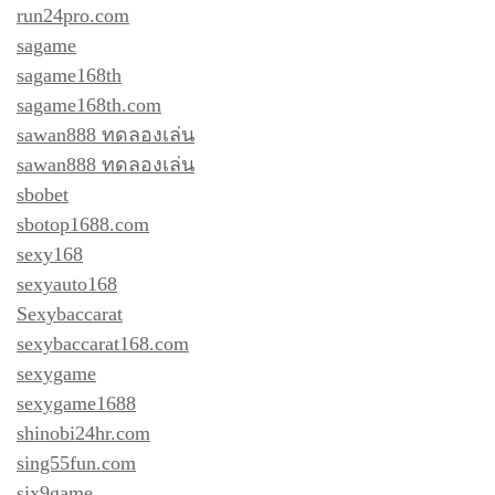
run24pro.com
sagame
sagame168th
sagame168th.com
sawan888 ทดลองเล่น
sawan888 ทดลองเล่น
sbobet
sbotop1688.com
sexy168
sexyauto168
Sexybaccarat
sexybaccarat168.com
sexygame
sexygame1688
shinobi24hr.com
sing55fun.com
six9game