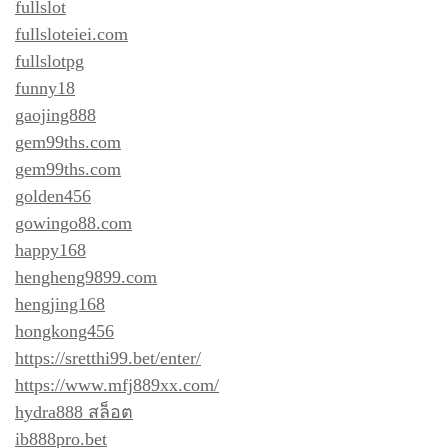
fullslot
fullsloteiei.com
fullslotpg
funny18
gaojing888
gem99ths.com
gem99ths.com
golden456
gowingo88.com
happy168
hengheng9899.com
hengjing168
hongkong456
https://sretthi99.bet/enter/
https://www.mfj889xx.com/
hydra888 สล็อต
ib888pro.bet