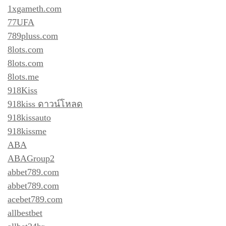
1xgameth.com
77UFA
789pluss.com
8lots.com
8lots.com
8lots.me
918Kiss
918kiss ดาวน์โหลด
918kissauto
918kissme
ABA
ABAGroup2
abbet789.com
abbet789.com
acebet789.com
allbestbet