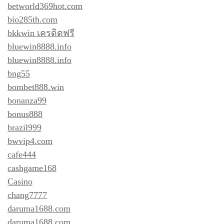
betworld369hot.com
bio285th.com
bkkwin เครดิตฟรี
bluewin8888.info
bluewin8888.info
bng55
bombet888.win
bonanza99
bonus888
brazil999
bwvip4.com
cafe444
cashgame168
Casino
chang7777
daruma1688.com
daruma1688.com