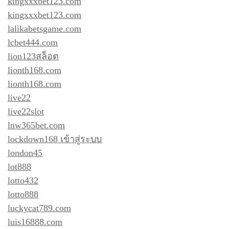
kingxxxbet123.com
kingxxxbet123.com
lalikabetsgame.com
lcbet444.com
lion123สล็อต
lionth168.com
lionth168.com
live22
live22slot
lnw365bet.com
lockdown168 เข้าสู่ระบบ
london45
lot888
lotto432
lotto888
luckycat789.com
luis16888.com