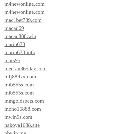
m4newonline.com
m4newonline.com
mac1bet789.com
macau69
macau888.win
mario678
mario678.info
mars95
meekin365day.com
mfj889xx.com
mib555s.com
mib555s.com
mmgoldsbets.com
mono16888.com
mwin9s.com
nakoya1688.site
nbwin.me