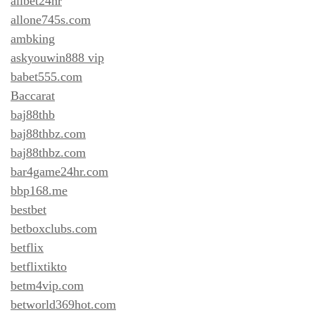
allbet24hr
allone745s.com
ambking
askyouwin888 vip
babet555.com
Baccarat
baj88thb
baj88thbz.com
baj88thbz.com
bar4game24hr.com
bbp168.me
bestbet
betboxclubs.com
betflix
betflixtikto
betm4vip.com
betworld369hot.com