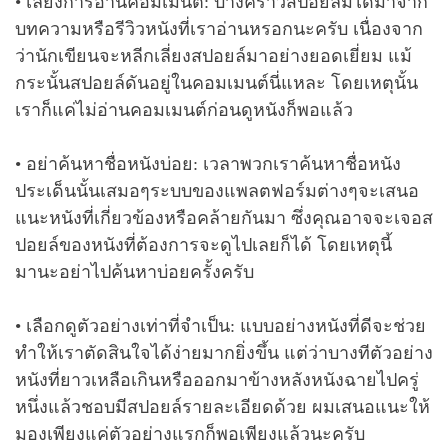
• เลี่ยงการอ่านคอมเมนต์: บางคราวสปอยล์มิได้มาจาก
บทความหรือรีวิวหนังที่เราอ่านหรอกนะครับ เนื่องจาก
ว่านักเขียนจะหลีกเลี่ยงสปอยล์มาอย่างยอดเยี่ยม แม้
กระนั้นสปอยล์ดันอยู่ในคอมเมนต์นี่แหละ โดยเหตุนั้น
เราก็แค่ไม่อ่านคอมเมนต์ก่อนดูหนังก็พอแล้ว
• อย่าค้นหาชื่อหนังบ่อย: เวลาพวกเราค้นหาชื่อหนัง
ประเด็นนั้นเสมอๆระบบของแพลตฟอร์มต่างๆจะเสนอ
แนะหนังที่เกี่ยวข้องหรือคล้ายกันมา ซึ่งคุณอาจจะเจอส
ปอยล์ของหนังที่ต้องการจะดูไปเลยก็ได้ โดยเหตุนี้
มานะอย่าไปค้นหาบ่อยครั้งครับ
• เลือกดูตัวอย่างเท่าที่จำเป็น: แบบอย่างหนังที่ดีจะช่วย
ทำให้เราตัดสินใจได้ง่ายมากยิ่งขึ้น แต่ว่าบางทีตัวอย่าง
หนังที่ยาวเหลือเกินหรือออกมาข้างหลังหนังฉายไปครู่
หนึ่งแล้วชอบมีสปอยล์รายละเอียดด้วย ผมเสนอแนะให้
มองเพียงแค่ตัวอย่างแรกก็พอเพียงแล้วนะครับ