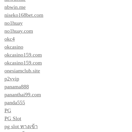
nbwin.me
niseko168bet.com
no1huay
no1huay.com
okc4
okcasino
okcasino159.com
okcasino159.com
onesiamclub.site
p2vvip
panama888
pananthai99.com
panda555
PG
PG Slot
pg slot ทางเข้า