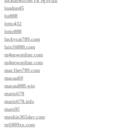
lockdown168 เข้าสู่ระบบ
london45
lot888
lotto432
lotto888
luckycat789.com
luis16888.com
m4newonline.com
m4newonline.com
mac1bet789.com
macau69
macau888.win
mario678
mario678.info
mars95
meekin365day.com
mfj889xx.com