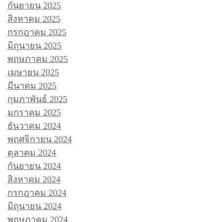
กันยายน 2025
สิงหาคม 2025
กรกฎาคม 2025
มิถุนายน 2025
พฤษภาคม 2025
เมษายน 2025
มีนาคม 2025
กุมภาพันธ์ 2025
มกราคม 2025
ธันวาคม 2024
พฤศจิกายน 2024
ตุลาคม 2024
กันยายน 2024
สิงหาคม 2024
กรกฎาคม 2024
มิถุนายน 2024
พฤษภาคม 2024