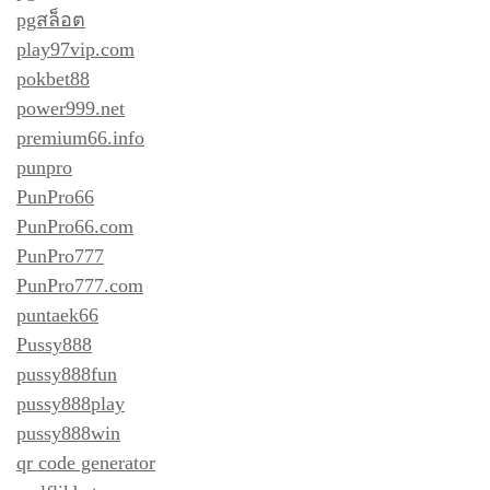
pgสล็อต
play97vip.com
pokbet88
power999.net
premium66.info
punpro
PunPro66
PunPro66.com
PunPro777
PunPro777.com
puntaek66
Pussy888
pussy888fun
pussy888play
pussy888win
qr code generator