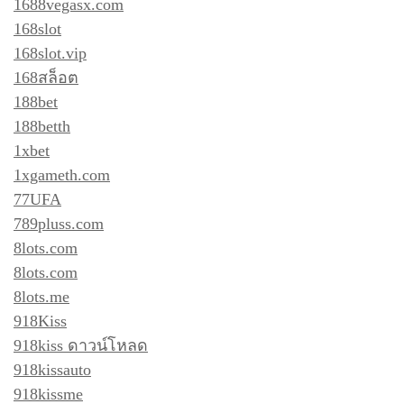
1688vegasx.com
168slot
168slot.vip
168สล็อต
188bet
188betth
1xbet
1xgameth.com
77UFA
789pluss.com
8lots.com
8lots.com
8lots.me
918Kiss
918kiss ดาวน์โหลด
918kissauto
918kissme