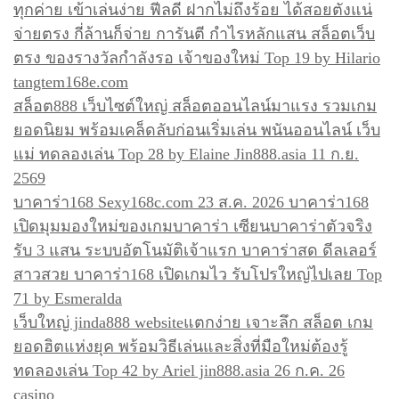
ทุกค่าย เข้าเล่นง่าย ฟีลดี ฝากไม่ถึงร้อย ได้สอยตังแน่
จ่ายตรง กี่ล้านก็จ่าย การันตี กำไรหลักแสน สล็อตเว็บ
ตรง ของรางวัลกำลังรอ เจ้าของใหม่ Top 19 by Hilario
tangtem168e.com
สล็อต888 เว็บไซต์ใหญ่ สล็อตออนไลน์มาแรง รวมเกม
ยอดนิยม พร้อมเคล็ดลับก่อนเริ่มเล่น พนันออนไลน์ เว็บ
แม่ ทดลองเล่น Top 28 by Elaine Jin888.asia 11 ก.ย.
2569
บาคาร่า168 Sexy168c.com 23 ส.ค. 2026 บาคาร่า168
เปิดมุมมองใหม่ของเกมบาคาร่า เซียนบาคาร่าตัวจริง
รับ 3 แสน ระบบอัตโนมัติเจ้าแรก บาคาร่าสด ดีลเลอร์
สาวสวย บาคาร่า168 เปิดเกมไว รับโปรใหญ่ไปเลย Top
71 by Esmeralda
เว็บใหญ่ jinda888 websiteแตกง่าย เจาะลึก สล็อต เกม
ยอดฮิตแห่งยุค พร้อมวิธีเล่นและสิ่งที่มือใหม่ต้องรู้
ทดลองเล่น Top 42 by Ariel jin888.asia 26 ก.ค. 26
casino