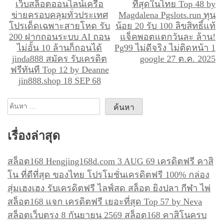
เว็บสล็อตออนไลน์เครือ
ที่สุดในไทย Top 48 by
น
ข่ายครอบคลุมทั่วประเทศ
Magdalena Pgslots.run ทุน
ะ
โปรเด็ดเฉพาะสายโหด รับ
น้อย 20 รับ 100 ลิขสิทธิ์แท้
200 ฝากถอนระบบ AI ถอน
แจ็คพอตแตกวันละ ล้าน!
แ
ไม่อั้น 10 ล้านก็ถอนได้
Pg99 ไม่ดีจริง ไม่ติดหน้า 1
น
jinda888 สมัคร รับเครดิต
google 27 ต.ค. 2025
ว
ฟรีทันที Top 12 by Deanne
jin888.shop 18 SEP 68
เ
รื่
ค้นหา
อ
สำหรับ:
ง
เรื่องล่าสุด
สล็อต168 Hengjing168d.com 3 AUG 69 เครดิตฟรี คาสิ
โน ที่ดีที่สุด ของไทย โปรโมชั่นเครดิตฟรี 100% กล่อง
สุ่มเฮงเฮง รับเครดิตฟรี ไลฟ์สด สล็อต ยิงปลา กีฬา ไพ่
สล็อต168 แจก เครดิตฟรี เยอะที่สุด Top 57 by Neva
สล็อตเว็บตรง 8 กันยายน 2569 สล็อต168 คาสิโนครบ