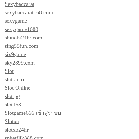
Sexybaccarat
sexybaccarat168.com
sexygame
sexygame1688
shinobi24hr.com
sing55fun.com
six9game
sky2899.com
Slot
slot auto
Slot Online
slot pg
slot168
Slotgame666 เข้าสู่ระบบ
Slotxo
slotxo24hr
spbetflik888.com