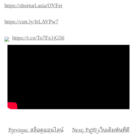
https://shorturl.asia/OVFet
https://cutt.ly/frLAVPw7
https://t.co/To7Fx1jG56
แ
Previous:
สล็อตออนไลน์
Next:
Pg99 เว็บเดิมพันที่ดี