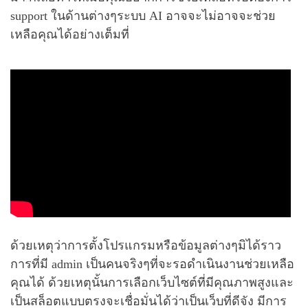
support ในด้านต่างๆระบบ AI อาจจะไม่อาจจะช่วย
เหลือคุณได้อย่างเต็มที่
ด้วยเหตุว่าการตั้งโปรแกรมหรือข้อมูลต่างๆมิได้ราว
การที่มี admin เป็นคนจริงๆที่จะรอดำเนินงานช่วยเหลือ
คุณได้ ด้วยเหตุนั้นการเลือกเว็บไซต์ที่มีคุณภาพสูงและ
เป็นสล็อตแบบตรงจะเชื่อมั่นได้ว่าเป็นเว็บที่ดีจัง มีการ