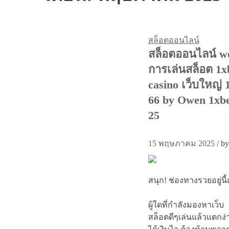
สล็อตออนไลน์
สล็อตออนไลน์ we
การเล่นสล็อต 1xb
casino เว็บใหญ่ 
66 by Owen 1xbe
25
15 พฤษภาคม 2025
/
b
สนุก! ช่องทางรวยอยู่นี้
ผู้ใดที่กำลังมองหาเว็บ
สล็อตดีๆเล่นแล้วแตกง่