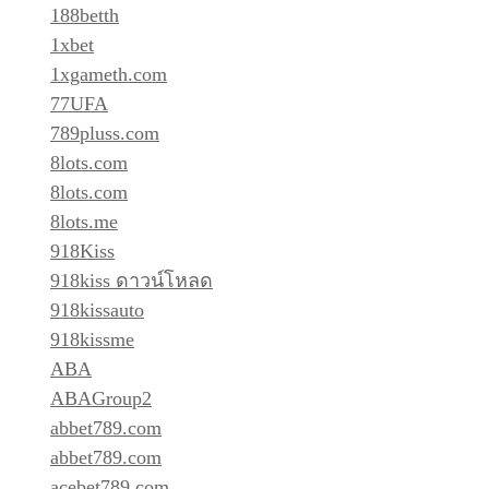
188betth
1xbet
1xgameth.com
77UFA
789pluss.com
8lots.com
8lots.com
8lots.me
918Kiss
918kiss ดาวน์โหลด
918kissauto
918kissme
ABA
ABAGroup2
abbet789.com
abbet789.com
acebet789.com