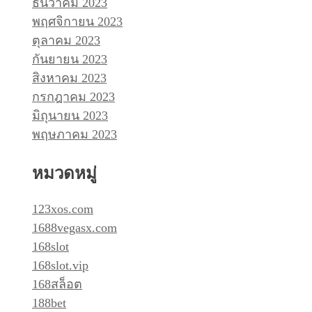
ธันวาคม 2023
พฤศจิกายน 2023
ตุลาคม 2023
กันยายน 2023
สิงหาคม 2023
กรกฎาคม 2023
มิถุนายน 2023
พฤษภาคม 2023
หมวดหมู่
123xos.com
1688vegasx.com
168slot
168slot.vip
168สล็อต
188bet