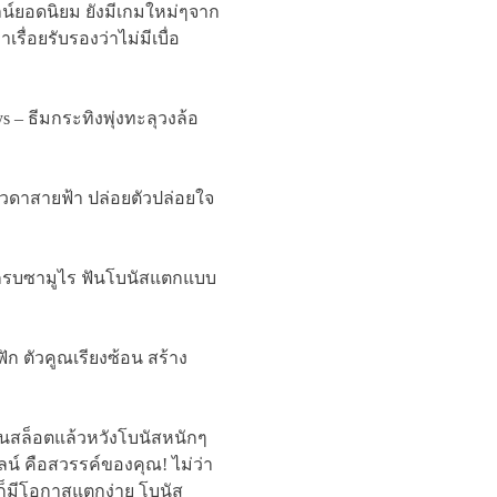
น์ยอดนิยม ยังมีเกมใหม่ๆจาก
าเรื่อยรับรองว่าไม่มีเบื่อ
s – ธีมกระทิงพุ่งทะลุวงล้อ
เทวดาสายฟ้า ปล่อยตัวปล่อยใจ
 นักรบซามูไร ฟันโบนัสแตกแบบ
ฟัก ตัวคูณเรียงซ้อน สร้าง
ล่นสล็อตแล้วหวังโบนัสหนักๆ
น์ คือสวรรค์ของคุณ! ไม่ว่า
ก็มีโอกาสแตกง่าย โบนัส