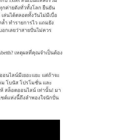
ับ 1xbet ที่นี่เป็นแหล่งรวม
ค่ายดังทั่วทั้งโลก ยืนยัน
ล่นได้ตลอดทั้งวันไม่มีเบื่อ
ล้ำ ทำรายการไว แถมยัง
 บอกเลยว่าสายปั่นไม่ควร
etth? เหตุผลที่คุณจำเป็นต้อง
ตออนไลน์มีเยอะแยะ แต่ถ้าจะ
องเกม โบนัส โปรโมชั่น และ
้ สล็อตออนไลน์ เท่านั้น! มา
ซต์แห่งนี้ถึงลำพองใจนักปั่น