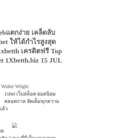
bแตกง่าย เคล็ดลับ
et ให้ได้กำไรสูงสุด
1xbetth เครดิตฟรี Top
t 1Xbetth.biz 15 JUL
y
Walter Wright
1xbet เว็บสล็อต ยอดนิยม
ตลอดกาล จัดเต็มทุกความ
แล้ว
าย