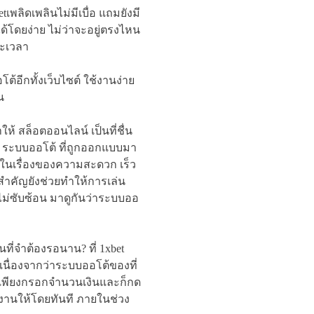
เพลิดเพลินไม่มีเบื่อ แถมยังมี
ด้โดยง่าย ไม่ว่าจะอยู่ตรงไหน
ยะเวลา
้อีกทั้งเว็บไซต์ ใช้งานง่าย
น
ให้ สล็อตออนไลน์ เป็นที่ชื่น
อ ระบบออโต้ ที่ถูกออกแบบมา
้งในเรื่องของความสะดวก เร็ว
สำคัญยังช่วยทำให้การเล่น
ะไม่ซับซ้อน มาดูกันว่าระบบออ
ที่จำต้องรอนาน? ที่ 1xbet
นื่องจากว่าระบบออโต้ของที่
็ว เพียงกรอกจำนวนเงินและก็กด
งานให้โดยทันที ภายในช่วง