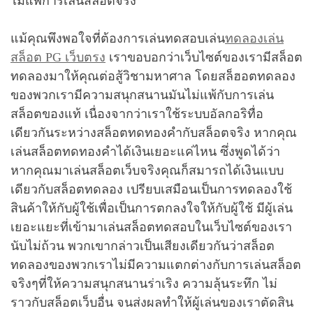
ไม่แพ้การเล่นสล็อตจริง
แม้คุณพึงพอใจที่ต้องการเล่นทดสอบเล่น
ทดลองเล่น
สล็อต PG เว็บตรง
เราขอบอกว่าเว็บไซต์ของเรามีสล็อต
ทดลองมาให้คุณต่อสู้วิชามหาศาล โดยสล็ฮอตทดลอง
ของพวกเรามีความสนุกสนานมันไม่แพ้กับการเล่น
สล็อตของแท้ เนื่องจากว่าเราใช้ระบบอัลกอริทื่อ
เดียวกันระหว่างสล็อตทดทองคำกับสล็อตจริง หากคุณ
เล่นสล็อตทดทองคำได้เงินเยอะแค่ไหน ซึ่งพูดได้ว่า
หากคุณมาเล่นสล็อตเว็บจริงคุณก็สมารถได้เงินแบบ
เดียวกับสล็อตทดลอง เปรียบเสมือนเป็นการทดลองใช้
สินค้าให้กับผู้ใช้เพื่อเป็นการตกลงใจให้กับผู้ใช้ มีผู้เล่น
เยอะแยะที่เข้ามาเล่นสล็อตทดสอบในเว็บไซต์ของเรา
นับไม่ถ้วน พวกเขากล่าวเป็นเสียงเดียวกันว่าสล็อต
ทดลองของพวกเราไม่มีความแตกต่างกับการเล่นสล็อต
จริงๆที่ให้ความสนุกสนานร่าเริง ความลุ้นระทึก ไม่
ราวกับสล็อตเว็บอื่น จนส่งผลทำให้ผู้เล่นของเราตัดสิน