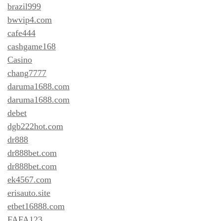
brazil999
bwvip4.com
cafe444
cashgame168
Casino
chang7777
daruma1688.com
daruma1688.com
debet
dgb222hot.com
dr888
dr888bet.com
dr888bet.com
ek4567.com
erisauto.site
etbet16888.com
FAFA123