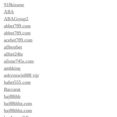
918kissme
ABA
ABAGroup2
abbet789.com
abbet789.com
acebet789.com
allbestbet
allbet24hr
allone745s.com
ambking
askyouwin888 vip
babet555.com
Baccarat
baj88thb
baj88thbz.com
baj88thbz.com