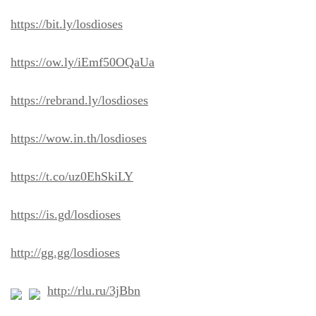
https://bit.ly/losdioses
https://ow.ly/iEmf50OQaUa
https://rebrand.ly/losdioses
https://wow.in.th/losdioses
https://t.co/uz0EhSkiLY
https://is.gd/losdioses
http://gg.gg/losdioses
http://rlu.ru/3jBbn