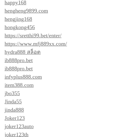
happy168
hengheng9899.com
hengjing168
hongkong456
https://sretthi99.bet/enter/
https://www.mfj889xx.com/
hydra888 สล็อต
ib888pro.bet
ib888pro.bet
infyplus888.com
item388.com
jbo355
Jinda55
jinda888
Joker123
joker123auto
joker123th