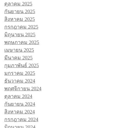
ตุลาคม 2025
กันยายน 2025
สิงหาคม 2025
กรกฎาคม 2025
มิถุนายน 2025
พฤษภาคม 2025
เมษายน 2025
มีนาคม 2025
กุมภาพันธ์ 2025
มกราคม 2025
ธันวาคม 2024
พฤศจิกายน 2024
ตุลาคม 2024
กันยายน 2024
สิงหาคม 2024
กรกฎาคม 2024
มิถุนายน 2024