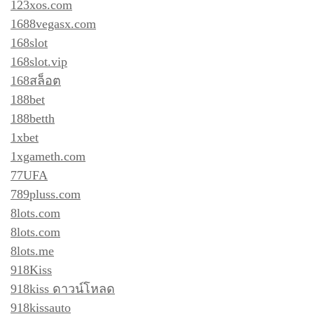
123xos.com
1688vegasx.com
168slot
168slot.vip
168สล็อต
188bet
188betth
1xbet
1xgameth.com
77UFA
789pluss.com
8lots.com
8lots.com
8lots.me
918Kiss
918kiss ดาวน์โหลด
918kissauto