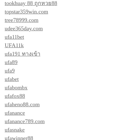
tookhuay 88 ถูกหวย88
topstar359win.com
tree78999.com
udee365day.com
ufa11bet
UFA11k
ufa191 ทางเข้า
ufa89
ufa9
ufabet
ufabombx
ufafox88
ufaheno88.com
ufanance
ufanance789.com
ufasnake
ufawinner88