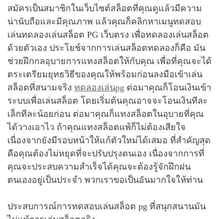
สมัครเป็นสมาชิกในเว็บไซต์สล็อตที่คุณดูแล้วมีความ
น่านับถือและมีคุณภาพ แล้วคุณก็คลิกหาเมนูทดสอบ
เล่นทดลองเล่นสล็อต PG เว็บตรง เพื่อทดลองเล่นสล็อต
ด้วยตัวเอง ประโยช์จากการเล่นสล็อตทดลองก็คือ มัน
ช่วยฝึกกลอุบายการแทงสล็อตให้กับคุณ เพื่อที่คุณจะได้
ตระเตรียมยุทธวิธีของคุณให้พร้อมก่อนลงมือเข้าเล่น
สล็อตที่สนามจริง
ทดลองเล่นpg
ต่อมาคุณก็โอนเงินเข้า
ระบบเพื่อเล่นสล็อต โดยเริ่มต้นคุณอาจจะโอนเงินทีละ
เล็กทีละน้อยก่อน ต่อมาคุณก็แทงสล็อตในอุบายที่คุณ
ได้วางเอาไว ถ้าคุณแทงสล็อตแพ้ก็ไม่ต้องเสียใจ
เนื่องจากยังมีรอบหน้าให้แก้ตัวใหม่ได้เสมอ ที่สำคัญสุด
คือคุณต้องไม่หยุดที่จะปรับปรุงตนเอง เนื่องจากการที่
คุณจะประสบความสำเร็จได้คุณจะต้องรู้จักฝึกฝน
ตนเองอยู่เป็นประจำ พวกเราขอเป็นอันมากใจให้ท่าน
ประสบการณ์การทดสอบเล่นสล็อต pg ที่สนุกสนานมัน