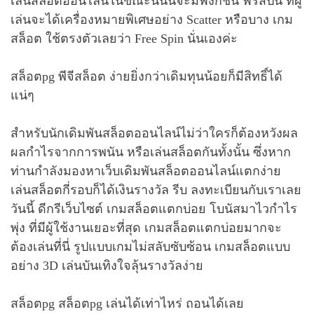
เล่นสล็อตออนไลน์ในขณะนี้นั้นจะมีฟังก์ชั่น ฟรีสปิน ที่ผู้
เล่นจะได้เครื่องหมายพิเศษอย่าง Scatter หรือบาง เกม
สล็อต ใช้ตรงตัวเลยว่า Free Spin นั่นเองค่ะ
สล็อตpg พีจีสล็อต ง่ายยิ่งกว่าเดิมทุนน้อยก็มีสิทธิ์ได้
แน่ๆ
สำหรับนักเดิมพันสล็อตออนไลน์ไม่ว่าใครก็ต้องหวังผล
ผลกำไรจากการพนัน หรือเล่นสล็อตกันทั้งนั้น ซึ่งหาก
ท่านกำลังมองหาเว็บเดิมพันสล็อตออนไลน์แตกง่าย
เล่นสล็อตกี่รอบก็ได้เงินรางวัล รีบ ลงทะเบียนกับเราเลย
วันนี้ ดีกรีเว็บไซต์ เกมสล็อตแตกบ่อย โบนัสมาไวกำไร
พุ่ง ที่มีผู้ใช้งานเยอะที่สุด เกมสล็อตแตกบ่อยมากจะ
ต้องเล่นที่นี่ รูปแบบเกมไม่สลับซับซ้อน เกมสล็อตแบบ
อย่าง 3D เล่นบันเทิงใจลุ้นรางวัลง่าย
สล็อตpg สล็อตpg เล่นได้เท่าไหร่ ถอนได้เลย