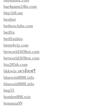
bar4game24hr.com
bbp168.me
bestbet
betboxclubs.com
betflix
betflixtikto
betm4vip.com
betworld369hot.com
betworld369hot.com
bio285th.com
bkkwin เครดิตฟรี
bluewin8888.info
bluewin8888.info
bng55
bombet888.win
bonanza99