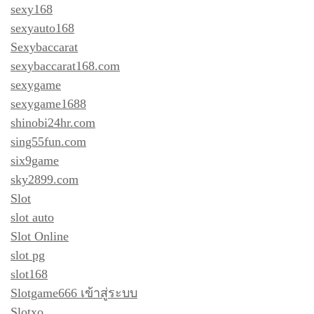
sexy168
sexyauto168
Sexybaccarat
sexybaccarat168.com
sexygame
sexygame1688
shinobi24hr.com
sing55fun.com
six9game
sky2899.com
Slot
slot auto
Slot Online
slot pg
slot168
Slotgame666 เข้าสู่ระบบ
Slotxo