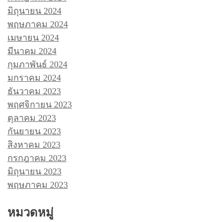
มิถุนายน 2024
พฤษภาคม 2024
เมษายน 2024
มีนาคม 2024
กุมภาพันธ์ 2024
มกราคม 2024
ธันวาคม 2023
พฤศจิกายน 2023
ตุลาคม 2023
กันยายน 2023
สิงหาคม 2023
กรกฎาคม 2023
มิถุนายน 2023
พฤษภาคม 2023
หมวดหมู่