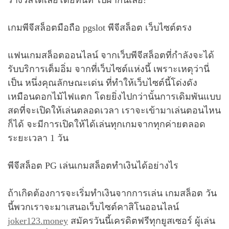
เกมพีจีสล็อตมือถือ pgslot พีจีสล็อต เว็บไซต์ตรง
แฟนเกมสล็อตออนไลน์ จากเว็บพีจีสล็อตที่กำลังจะได้
รับบริการเต็มอิ่ม จากที่เว็บไซต์แห่งนี้ เพราะเหตุว่านี่
เป็น หนึ่งคุณลักษณะเด่น ที่ทำให้เว็บไซต์นี้โด่งดัง
เหมือนดอกไม้ไฟแตก โดยยิ่งไปกว่านั้นการเดิมพันแบบ
สดที่จะเปิดให้เล่นตลอดเวลา เราจะเข้ามาเล่นตอนไหน
ก็ได้ จะมีการเปิดให้ได้เล่นทุกเกมจากทุกค่ายตลอด
ระยะเวลา 1 วัน
พีจีสล็อต PG เล่นเกมสล็อตทำเงินได้อย่างไร
ถ้าเกิดต้องการจะเริ่มทำเงินจากการเล่น เกมสล็อต วัน
นี้พวกเราจะมาเสนอเว็บไซต์คาสิโนออนไลน์
joker123.money
สมัครวันนี้เครดิตฟรีทุกยูสเซอร์ ผู้เล่น