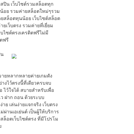
ีสปิน เว็บไซต์รวมสล็อตทุก
งน้อย รวมค่ายสล็อตใหม่ๆรวม
ยสล็อตทุนน้อย เว็บไซต์สล็อต
ยเว็บตรง รวมค่ายที่เยี่ยม
ว็บไซต์ตรงเครดิตฟรีไม่มี
ตฟรี
ัน
ายหลากหลายค่ายเกมดัง
างไว้ตรงนี้ที่เดียวครบจบ
อ ไว้ใจได้ สบายสำหรับเพื่อ
ไว ฝาก ถอน ด้วยระบบ
ง่าย เล่นง่ายแจกจริง เว็บตรง
่ผ่านเอเย่นต์ เป็นผู้ให้บริการ
ล็อตเว็บไซต์ตรง ที่มีโปรโม
ย