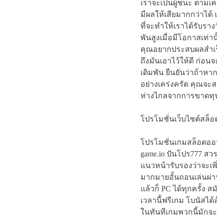
เราจะเป็นผู้ชนะ ตามเค
มีผลให้เสียมากกว่าได้
ที่จะทำให้เราได้รับราง
พันสูงเมื่อมีโอกาสเท่านั
คุณอยากประสบผลสำเร
ถึงมันเอาไว้ให้ดี ก่อนจ
เดิมพัน ยืนยันว่าถ้าห
อย่างเคร่งครัด คุณจะ
ห่างไกลจากการขาดทุ
โปรโมชั่นเว็บไซต์สล็อ
โปรโมชั่นเกมสล็อตออน
game.io ปันโปร777 สว
แนวหน้ารับรองว่าจะเพิ
มากมายอั้นถอนเล่นผ่าน
แล้วก็ PC ได้ทุกครั้ง 
เวลานี้ฟรีเกม โบนัสได้ล
ในทันทีเกมพวกนี้มักจะเล่น