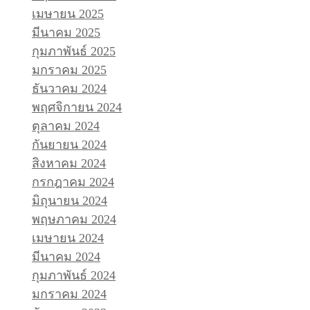
เมษายน 2025
มีนาคม 2025
กุมภาพันธ์ 2025
มกราคม 2025
ธันวาคม 2024
พฤศจิกายน 2024
ตุลาคม 2024
กันยายน 2024
สิงหาคม 2024
กรกฎาคม 2024
มิถุนายน 2024
พฤษภาคม 2024
เมษายน 2024
มีนาคม 2024
กุมภาพันธ์ 2024
มกราคม 2024