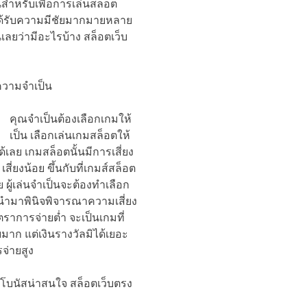
สำหรับเพื่อการเล่นสล็อต
ได้รับความมีชัยมากมายหลาย
เลยว่ามีอะไรบ้าง สล็อตเว็บ
ความจำเป็น
คุณจำเป็นต้องเลือกเกมให้
เป็น เลือกเล่นเกมสล็อตให้
ด้เลย เกมสล็อตนั้นมีการเสี่ยง
สี่ยงน้อย ขึ้นกับที่เกมส์สล็อต
ย ผู้เล่นจำเป็นจะต้องทำเลือก
็นำมาพินิจพิจารณาความเสี่ยง
ัตราการจ่ายต่ำ จะเป็นเกมที่
าก แต่เงินรางวัลมิได้เยอะ
รจ่ายสูง
ห้โบนัสน่าสนใจ สล็อตเว็บตรง