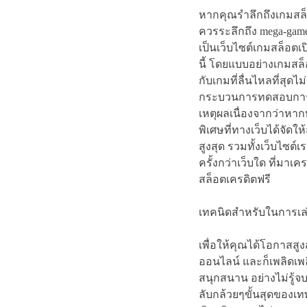
หากคุณรำลึกถึงเกมสล็
ควรระลึกถึง mega-game
เป็นเว็บไซต์เกมสล็อตเป
นี้ โดยแบบอย่างเกมสล็อ
กับเกมที่ลื่นไหลที่สุ
กระบวนการทดสอบการเ
เหตุผลเนื่องจากว่าหากท
พิเศษที่ทางเว็บได้จัดใ
สูงสุด รวมทั้งเว็บไซต์
ครั้งกว่าเว็บใด ที่มาเค
สล็อตเครดิตฟรี
เทคนิดสำหรับในการเล
เพื่อให้คุณได้โอกาสส
ออนไลน์ และก็เพลิดเพ
สนุกสนาน อย่างไม่รู้
ลับกล้วยๆขั้นสุดของเท