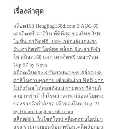
สำหรับ:
เรื่องล่าสุด
สล็อต168 Hengjing168d.com 3 AUG 69
เครดิตฟรี คาสิโน ที่ดีที่สุด ของไทย โปร
โมชั่นเครดิตฟรี 100% กล่องสุ่มเฮงเฮง
รับเครดิตฟรี ไลฟ์สด สล็อต ยิงปลา กีฬา
ไพ่ สล็อต168 แจก เครดิตฟรี เยอะที่สุด
Top 57 by Neva
สล็อตเว็บตรง 8 กันยายน 2569 สล็อต168
คาสิโนครบทุกค่าย เข้าเล่นง่าย ฟีลดี ฝาก
ไม่ถึงร้อย ได้สอยตังแน่ จ่ายตรง กี่ล้านก็
จ่าย การันตี กำไรหลักแสน สล็อตเว็บตรง
ของรางวัลกำลังรอ เจ้าของใหม่ Top 19
by Hilario tangtem168e.com
สล็อต888 เว็บไซต์ใหญ่ สล็อตออนไลน์มา
แรง รวมเกมยอดนิยม พร้อมเคล็ดลับก่อน