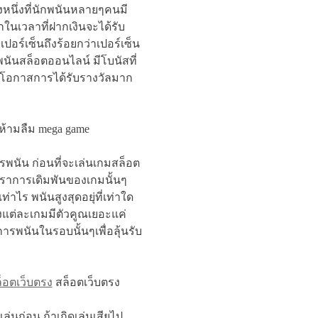
ิ่งหนึ่งที่นักพนันหลายๆคนมี
ในเวลาที่ฝากเงินจะได้รับ
ิบเปอร์เซ็นถึงร้อยกว่าเปอร์เซ็น
พนันสล็อตออนไลน์ มีโบนัสที่
ิ่มโอกาสการได้รับรางวัลมาก
ห้ามลืม mega game
พนัน ก่อนที่จะเล่นเกมสล็อต
ัตราการเดิมพันของเกมนั้นๆ
เท่าไร พนันสูงสุดอยุ่ที่เท่าใด
แต่ละเกมมีตัวคูณเยอะแค่
ารพนันในรอบนั้นๆเพื่อลุ้นรับ
็อตเว็บตรง
สล็อตเว็บตรง
เล่นก่อน ถ้าเกิดเล่นเสียไป