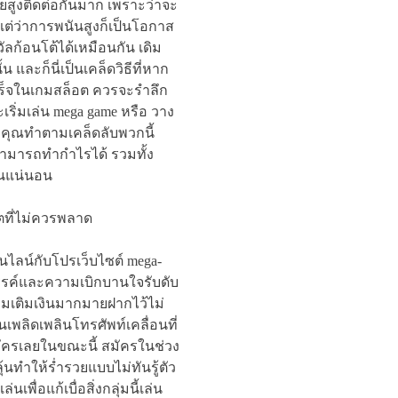
ยสูงติดต่อกันมาก เพราะว่าจะ
 แต่ว่าการพนันสูงก็เป็นโอกาส
วัลก้อนโต้ได้เหมือนกัน เดิม
้น และก็นี่เป็นเคล็ดวิธีที่หาก
็จในเกมสล็อต ควรจะรำลึก
ะเริ่มเล่น mega game หรือ วาง
ากคุณทำตามเคล็ดลับพวกนี้
สามารถทำกำไรได้ รวมทั้ง
นแน่นอน
ตที่ไม่ควรพลาด
ไลน์กับโปรเว็บไซต์ mega-
รรค์และความเบิกบานใจรับดับ
่มเติมเงินมากมายฝากไว้ไม่
เพลิดเพลินโทรศัพท์เคลื่อนที่
สมัครเลยในขณะนี้ สมัครในช่วง
ุ้นทำให้ร่ำรวยแบบไม่ทันรู้ตัว
เพื่อแก้เบื่อสิ่งกลุ่มนี้เล่น