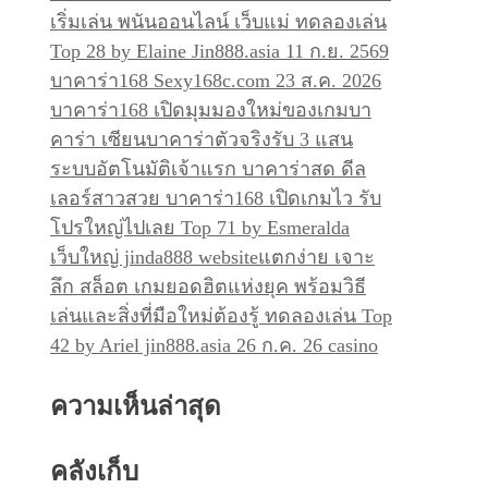
เริ่มเล่น พนันออนไลน์ เว็บแม่ ทดลองเล่น
Top 28 by Elaine Jin888.asia 11 ก.ย. 2569
บาคาร่า168 Sexy168c.com 23 ส.ค. 2026
บาคาร่า168 เปิดมุมมองใหม่ของเกมบา
คาร่า เซียนบาคาร่าตัวจริงรับ 3 แสน
ระบบอัตโนมัติเจ้าแรก บาคาร่าสด ดีล
เลอร์สาวสวย บาคาร่า168 เปิดเกมไว รับ
โปรใหญ่ไปเลย Top 71 by Esmeralda
เว็บใหญ่ jinda888 websiteแตกง่าย เจาะ
ลึก สล็อต เกมยอดฮิตแห่งยุค พร้อมวิธี
เล่นและสิ่งที่มือใหม่ต้องรู้ ทดลองเล่น Top
42 by Ariel jin888.asia 26 ก.ค. 26 casino
ความเห็นล่าสุด
คลังเก็บ