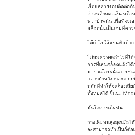
เรื่อยหลายรอบติดต่อกั
ต่อจนถึงหมดเงิน หรือห
พวกบ้าพนัน เพื่อที่จะ
สล็อตนั้นเป็นเกมที่คว
ได้กำไรให้ถอนทันที m
ไม่สมควรผลกำไรที่ได้
การที่เล่นสล็อตแล้วได
มาก แม้กระนั้นการชนะ
แต่ว่ายังหวังว่าจะมากยิ
หลักที่ทำให้จะต้องเสีย
ทั้งหมดได้ ชี้แนะให้ถอ
มั่นใจค่อยเดิมพัน
วางเดิมพันสูงสุดเมื่อไ
จะสามารถทำเป็นก็ต่อเม