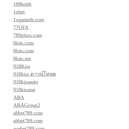
188betth
1xbet
1xgameth.com
77UFA
789pluss.com
8lots.com
8lots.com
8lots.me
918Kiss
918kiss ดาวน์โหลด
918kissauto
918kissme
ABA
ABAGroup2
abbet789.com
abbet789.com
acebet789.com