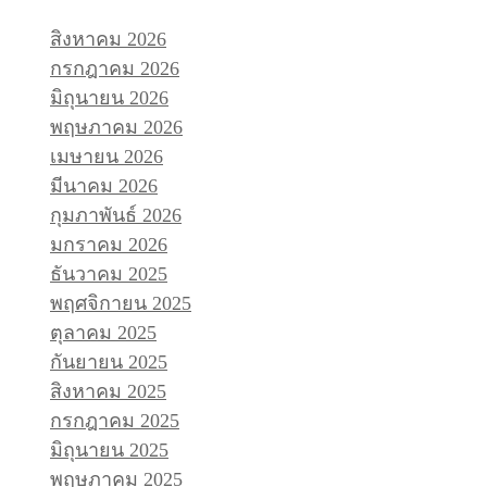
สิงหาคม 2026
กรกฎาคม 2026
มิถุนายน 2026
พฤษภาคม 2026
เมษายน 2026
มีนาคม 2026
กุมภาพันธ์ 2026
มกราคม 2026
ธันวาคม 2025
พฤศจิกายน 2025
ตุลาคม 2025
กันยายน 2025
สิงหาคม 2025
กรกฎาคม 2025
มิถุนายน 2025
พฤษภาคม 2025