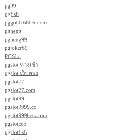
pg99
pgfish
pggold168bet.com
pgheng
pgheng99
pgjoker69
PGSlot
pgslot ทางเข้า
pgslot เว็บตรง
pgslot77
pgslot77.com
pgslot99
pgslot9999.co
pgslot999bets.com
pgslotceo
pgslotfish