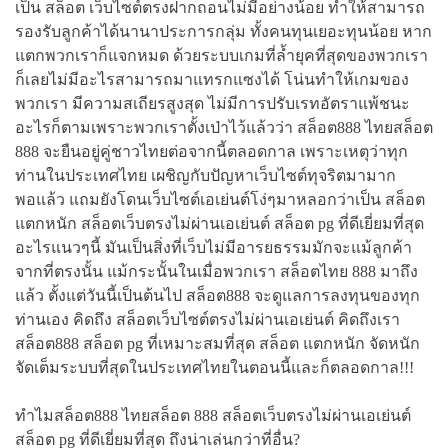
เป็น สล็อต เว็บไซต์ตรงฝากถอนไม่มีอย่างน้อย ทำให้สามารถ
รองรับลูกค้าได้นานาประการกลุ่ม ทั้งคนทุนเยอะทุนน้อย หาก
แตกพวกเราก็แจกหมด ด้วยระบบเกมที่ล้ำยุคที่สุดของพวกเรา
ก็เลยไม่มีอะไรสามารถมาแทรกแซงได้ โน่นทำให้เกมของ
พวกเรา มีความสเถียรสูงสุด ไม่มีการปรับเรทอัตราแพ้ชนะ
อะไรก็ตามเพราะพวกเราตั้งเป่าไว้แล้วว่า สล็อต888 ไทยสล็อต
888 จะยืนอยู่คู่ชาวไทยต่อจากนี้ตลอดกาล เพราะเหตุว่าทุก
ท่านในประเทศไทย เผชิญกับปัญหาเว็บไซต์ทุจริตมามาก
พอแล้ว แถมยังโดนเว็บไซต์เอเย่นต์โง่ๆมาหลอกว่าเป็น สล็อต
แตกหนัก สล็อตเว็บตรงไม่ผ่านเอเย่นต์ สล็อต pg ที่ดีเยี่ยมที่สุด
อะไรแนวๆนี้ มันเป็นสิ่งที่เว็บไม่มีอารยธรรมมักจะแม้ลูกค้า
จากที่ตรงนั้น แม้กระนั้นในเมื่อพวกเรา สล็อตไทย 888 มาถึง
แล้ว ตั้งแต่วันนี้เป็นต้นไป สล็อต888 จะดูแลการลงทุนของทุก
ท่านเอง คิดถึง สล็อตเว็บไซต์ตรงไม่ผ่านเอเย่นต์ คิดถึงเรา
สล็อต888 สล็อต pg ที่เหมาะสมที่สุด สล็อต แตกหนัก จัดหนัก
จัดเต็มระบบที่สุดในประเทศไทยในตอนนี้และก็ตลอดกาล!!!
ทำไมสล็อต888 ไทยสล็อต 888 สล็อตเว็บตรงไม่ผ่านเอเย่นต์
สล็อต pg ที่ดีเยี่ยมที่สุด ถึงน่าเล่นกว่าที่อื่น?