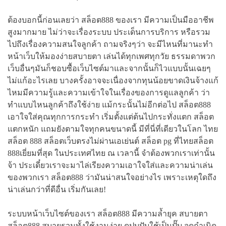
ต้องบอกนี้ก่อนเลยว่า สล็อต888 ของเรา มีความเป็นมืออาชีพ
สูงมากมาย ไม่ว่าจะเรื่องระบบ ประเด็นการบริการ หรือรวม
ไปถึงเรื่องความสนใจลูกค้า ถามจริงๆว่า จะมีไหนที่มานะทำ
หน้าเว็บให้มองง่ายสบายตา เล่นได้ทุกเพศทุกวัย ธรรมดาพวก
เว็บอื่นๆมันก็ชอบซื้อเว็บไซต์มาและจากนั้นก็ไวแบบนั้นเฉยๆ
ไม่แก้อะไรเลย บางครั้งอาจจะเนื่องจากทุนน้อยขาดเงินจ้างแก้
ไหมมีความรู้และความเข้าใจในเรื่องของการดูแลลูกค้า ว่า
ทำแบบไหนลูกค้าถึงใช้ง่าย แม้กระนั้นไม่อีกต่อไป สล็อต888
เอาใจใส่คุณทุกการกระทำ เริ่มตั้งแต่ต้นไปกระทั่งแตก สล็อต
แตกหนัก แถมยังตามใจทุกคนขนาดนี้ มีที่นี่ที่เดียวในโลก ไทย
สล็อต 888 สล็อตเว็บตรงไม่ผ่านเอเย่นต์ สล็อต pg ที่ไทยสล็อต
888เยี่ยมที่สุด ในประเทศไทย ณ เวลานี้ จำต้องพวกเราเท่านั้น
จ้า ประเดี๋ยวเราจะมาไล่เรียงความเอาใจใส่และความน่าเล่น
ของพวกเรา สล็อต888 ว่ามันน่าสนใจอย่างไร เพราะเหตุใดถึง
น่าเล่นกว่าที่ดีอื่น เริ่มกันเลย!
ระบบหน้าเว็บไซต์ของเรา สล็อต888 มีความล้ำยุค สบายตา
สล็อต888 สบายรวมทั้งใช้งานง่าย ดูปุบปับใช้เป็นปั๊บ จุดกำเนิด