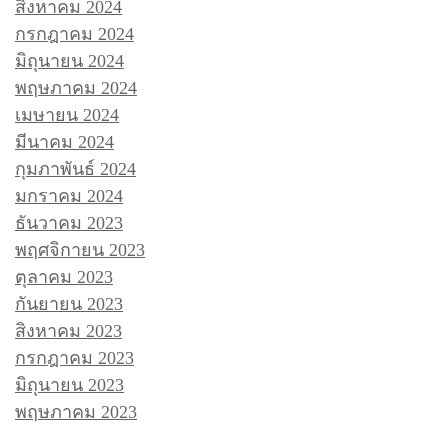
สิงหาคม 2024
กรกฎาคม 2024
มิถุนายน 2024
พฤษภาคม 2024
เมษายน 2024
มีนาคม 2024
กุมภาพันธ์ 2024
มกราคม 2024
ธันวาคม 2023
พฤศจิกายน 2023
ตุลาคม 2023
กันยายน 2023
สิงหาคม 2023
กรกฎาคม 2023
มิถุนายน 2023
พฤษภาคม 2023