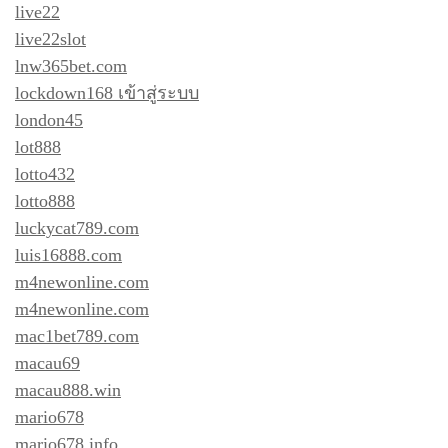
live22
live22slot
lnw365bet.com
lockdown168 เข้าสู่ระบบ
london45
lot888
lotto432
lotto888
luckycat789.com
luis16888.com
m4newonline.com
m4newonline.com
mac1bet789.com
macau69
macau888.win
mario678
mario678.info