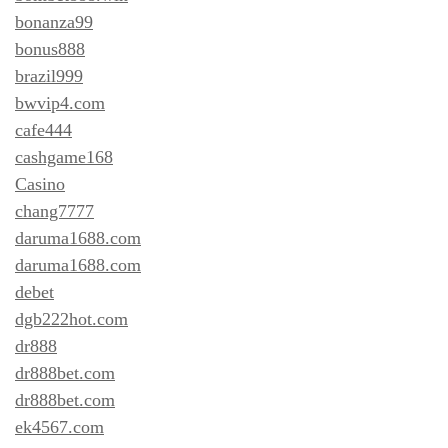
bonanza99
bonus888
brazil999
bwvip4.com
cafe444
cashgame168
Casino
chang7777
daruma1688.com
daruma1688.com
debet
dgb222hot.com
dr888
dr888bet.com
dr888bet.com
ek4567.com