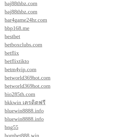
baj88thbz.com
baj88thbz.com
bar4game24hr.com
bbp168.me
bestbet
betboxclubs.com
betflix
betflixtikto
betm4vip.com
betworld369hot.com
betworld369hot.com
bio285th.com
bkkwin เครดิตฟรี
bluewin8888.info
bluewin8888.info
bng55
bombet888.win