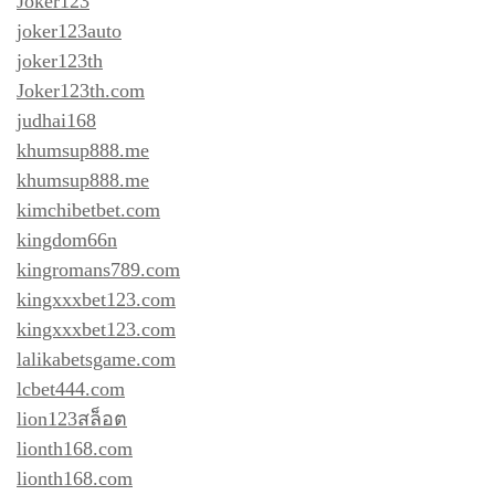
Joker123
joker123auto
joker123th
Joker123th.com
judhai168
khumsup888.me
khumsup888.me
kimchibetbet.com
kingdom66n
kingromans789.com
kingxxxbet123.com
kingxxxbet123.com
lalikabetsgame.com
lcbet444.com
lion123สล็อต
lionth168.com
lionth168.com