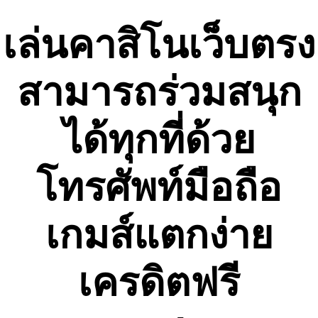
Skip
to
เล่นคาสิโนเว็บตรง
content
สามารถร่วมสนุก
ได้ทุกที่ด้วย
โทรศัพท์มือถือ
เกมส์แตกง่าย
เครดิตฟรี