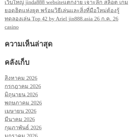
เว็บใหญ่ jinda888 websiteแตกง่าย เจาะลึก สล็อต เกม
ยอดฮิตแห่งยุค พร้อมวิธีเล่นและสิ่งที่มือใหม่ต้องรู้
ทดลองเล่น Top 42 by Ariel jin888.asia 26 ก.ค. 26
casino
ความเห็นล่าสุด
คลังเก็บ
สิงหาคม 2026
กรกฎาคม 2026
มิถุนายน 2026
พฤษภาคม 2026
เมษายน 2026
มีนาคม 2026
กุมภาพันธ์ 2026
มกราคม 2026