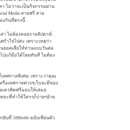
า ไม่ว่าจะเป็นกิจกรรมผ่าน
cial Media สายฟรี สาย
งกันที่ตรงนี้
เล่า ไม่ต้องคอยรายสัปดาห์:
งเศร้าใจไปค่ะ เพราะเหตุว่า
ืนยอดเสียให้ท่านแบบวันต่อ
บไปแก้มือได้โดยทันที ไม่ต้อง
วก็เทศกาลพิเศษ: เพราะว่าคุณ
หรือเทศกาลต่างๆเว็บจะมีของ
ือเครดิตฟรีมอบให้เสมอ
หละที่ทำให้ใครๆก็ง่ายๆย้าย
ับที่ 188betth ฉบับเซียนตัว