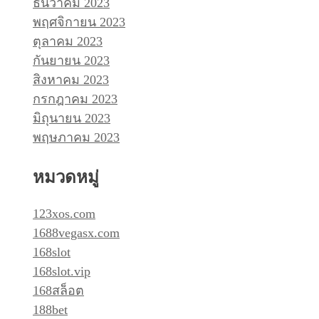
ธันวาคม 2023
พฤศจิกายน 2023
ตุลาคม 2023
กันยายน 2023
สิงหาคม 2023
กรกฎาคม 2023
มิถุนายน 2023
พฤษภาคม 2023
หมวดหมู่
123xos.com
1688vegasx.com
168slot
168slot.vip
168สล็อต
188bet