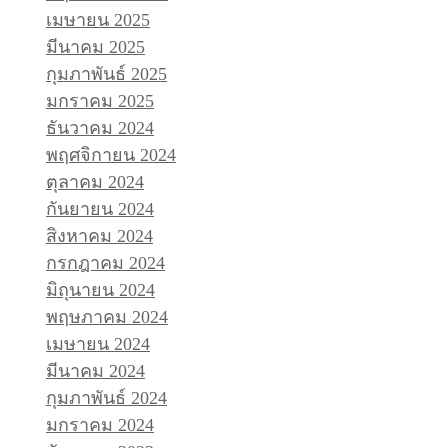
เมษายน 2025
มีนาคม 2025
กุมภาพันธ์ 2025
มกราคม 2025
ธันวาคม 2024
พฤศจิกายน 2024
ตุลาคม 2024
กันยายน 2024
สิงหาคม 2024
กรกฎาคม 2024
มิถุนายน 2024
พฤษภาคม 2024
เมษายน 2024
มีนาคม 2024
กุมภาพันธ์ 2024
มกราคม 2024