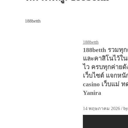
188betth
188betth
188betth รวมทุ
และคาสิโนไว้ในเว
ไว ครบทุกค่ายดั
เว็บไซต์ แจกหนั
casino เว็บแม่ ท
Yanira
14 พฤษภาคม 2026
/
b