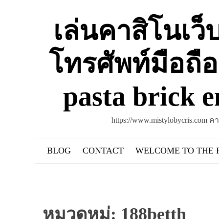
Skip
to
เล่นคาสิโนเว็
content
โทรศัพท์มือถื
pasta brick 
https://www.mistylobycris.com คา
BLOG
CONTACT
WELCOME TO THE 
หมวดหมู่:
188betth