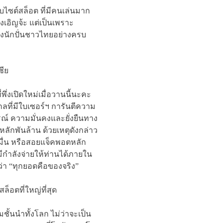
็บไซต์สล็อต ที่มีคนเล่นมาก
บังเอิญจ้ะ แต่เป็นเพราะ
จของนักปั่นชาวไทยอย่างครบ
ชีย
ี่พึ่งเปิดใหม่เมื่อวานนี้นะคะ
ลที่มีใบเซอร์ฯ การันตีความ
์ ความมั่นคงและยั่งยืนทาง
บหลักพันล้าน ด้วยเหตุดังกล่าว
ื่น หรือสอยแจ็คพอตหลัก
ามีกำลังจ่ายให้ท่านได้ภายใน
ยว่า “ทุกยอดคือของจริง”
็อตที่ใหญ่ที่สุด
มชั้นนำทั้งโลก ไม่ว่าจะเป็น