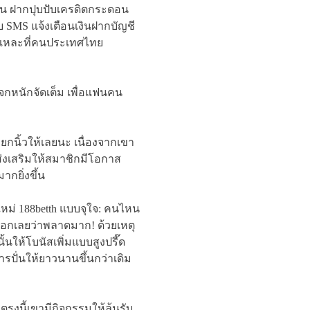
ิน ฝากปุบปับเครดิตกระดอน
บ SMS แจ้งเตือนเงินฝากบัญชี
้แหละที่คนประเทศไทย
จกหนักจัดเต็ม เพื่อแฟนคน
องยกนิ้วให้เลยนะ เนื่องจากเขา
อส่งเสริมให้สมาชิกมีโอกาส
ากยิ่งขึ้น
หม่ 188betth แบบจุใจ: คนไหน
บอกเลยว่าพลาดมาก! ด้วยเหตุ
้นให้โบนัสเพิ่มแบบสูงปรี๊ด
ารปั่นให้ยาวนานขึ้นกว่าเดิม
ตรงนี้เขามีกิจกรรมให้ลุ้นรับ