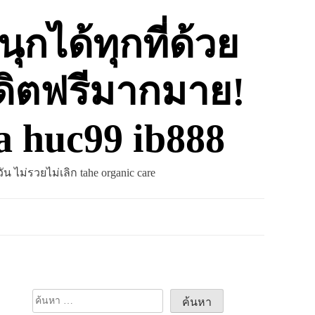
กได้ทุกที่ด้วย
รดิตฟรีมากมาย!
a huc99 ib888
น ไม่รวยไม่เลิก tahe organic care
ค้นหา