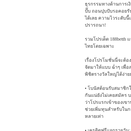
ธุรกรรมทางด้านการเง
ปั๊บ ถอนปุบปับรอคอยรั
ได้เลย ความไวระดับนี
ปรารถนา!
รวมโปรเด็ด 188betth แ
ไทยโดยเฉพาะ
เรื่องโปรโมชั่นนี่จะต้
จัดมาให้แบบ ฉ่ำๆ เพื่
พิชิตรางวัลใหญ่ได้ง่ายม
• โบนัสต้อนรับสมาชิกใ
กันแน่ยังไม่เคยสมัคร 
ว่าโปรแรกเข้าของเขานั
ช่วยเพิ่มทุนสำหรับในก
หลายเท่า
• เครดิตฟรีแจกรายวัน: 