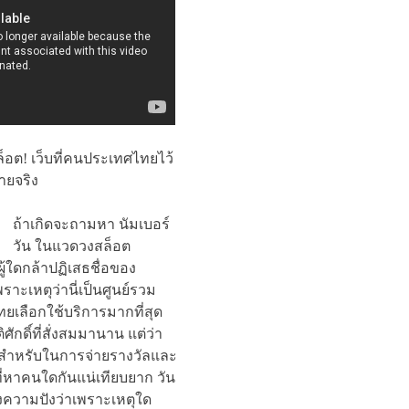
สล็อต! เว็บที่คนประเทศไทยไว้
ายจริง
ถ้าเกิดจะถามหา นัมเบอร์
วัน ในแวดวงสล็อต
ผู้ใดกล้าปฏิเสธชื่อของ
ราะเหตุว่านี่เป็นศูนย์รวม
ยเลือกใช้บริการมากที่สุด
ศักดิ์ที่สั่งสมมานาน แต่ว่า
ง สำหรับในการจ่ายรางวัลและ
่หาคนใดกันแน่เทียบยาก วัน
งความปังว่าเพราะเหตุใด