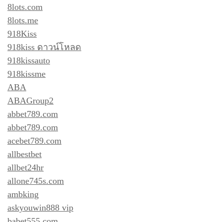
8lots.com
8lots.me
918Kiss
918kiss ดาวน์โหลด
918kissauto
918kissme
ABA
ABAGroup2
abbet789.com
abbet789.com
acebet789.com
allbestbet
allbet24hr
allone745s.com
ambking
askyouwin888 vip
babet555.com