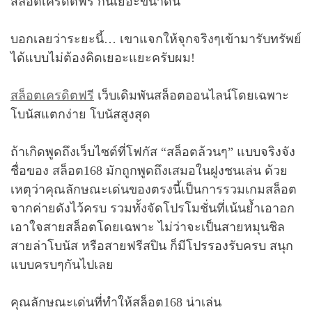
สล็อตเครดิตฟรี กันเยอะขนาดนี้
บอกเลยว่าระยะนี้… เขาแจกให้จุกจริงๆเข้ามารับทรัพย์
ได้แบบไม่ต้องคิดเยอะแยะครับผม!
สล็อตเครดิตฟรี
เว็บเดิมพันสล็อตออนไลน์โดยเฉพาะ
โบนัสแตกง่าย โบนัสสูงสุด
ถ้าเกิดพูดถึงเว็บไซต์ที่โฟกัส “สล็อตล้วนๆ” แบบจริงจัง
ชื่อของ สล็อต168 มักถูกพูดถึงเสมอในฝูงชนเล่น ด้วย
เหตุว่าคุณลักษณะเด่นของตรงนี้เป็นการรวมเกมสล็อต
จากค่ายดังไว้ครบ รวมทั้งจัดโปรโมชั่นที่เน้นย้ำเอาอก
เอาใจสายสล็อตโดยเฉพาะ ไม่ว่าจะเป็นสายหมุนชิล
สายล่าโบนัส หรือสายฟรีสปิน ก็มีโปรรองรับครบ สนุก
แบบครบๆกันไปเลย
คุณลักษณะเด่นที่ทำให้สล็อต168 น่าเล่น