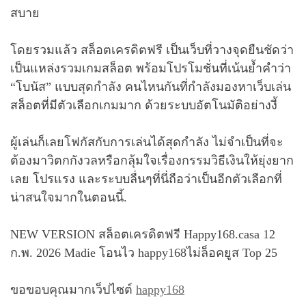
สบาย
โดยรวมแล้ว สล็อตเครดิตฟรี เป็นเว็บที่วางจุดยืนชัดว่า
เป็นแหล่งรวมเกมสล็อต พร้อมโปรโมชั่นที่เน้นย้ำคำว่า
“โบนัส” แบบสุดกำลัง คนไหนกันที่กำลังมองหาเว็บเล่น
สล็อตที่มีตัวเลือกเกมมาก ด้วยระบบอัตโนมัติอย่างงี้
ผู้เล่นก็เลยโฟกัสกับการเล่นได้สุดกำลัง ไม่จำเป็นที่จะ
ต้องมาวิตกกังวลหรือกลุ้มใจเรื่องกรรมวิธีเงินให้ยุ่งยาก
เลย โปรแรง และระบบลื่นๆที่นี่ถือว่าเป็นอีกตัวเลือกที่
น่าสนใจมากในตอนนี้.
NEW VERSION สล็อตเครดิตฟรี Happy168.casa 12
ก.พ. 2026 Madie โอนไว happy168ไม่ล็อคยูส Top 25
ขอขอบคุณมากเว็ปไซต์
happy168