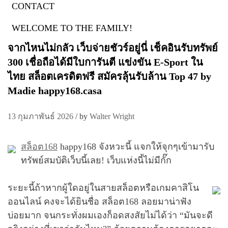
CONTACT
สล็อต168
WELCOME TO THE FAMILY!
Happy168 22 April 2569 สล็อตเครดิตฟรี เซียน
จากไหนไม่กลัว เว็บจ่ายชัวร์อยู่นี่ เช็คอินรับทรัพย์
300 เชื่อถือได้มีใบการันตี แข่งขัน E-Sport ใน
ไทย สล็อตเครดิตฟรี สมัครลุ้นรับล้าน Top 47 by
Madie happy168.casa
13 กุมภาพันธ์ 2026
/
by
Walter Wright
สล็อต168
happy168 จังหวะนี้ แจกให้จุกๆเข้ามารับ
ทรัพย์สมบัติเว็บนี้เลย! เว็บแห่งนี้ไม่มีกั๊ก
ระยะนี้ถ้าหากผู้ใดอยู่ในสายสล็อตหรือเกมคาสิโน
ออนไลน์ คงจะได้ยินชื่อ สล็อต168 ลอยมาน่าฟัง
บ่อยมาก จนกระทั่งผมเองก็อดสงสัยไม่ได้ว่า “มันจะดี