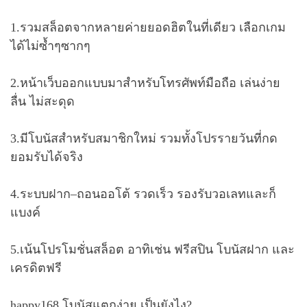
1.รวมสล็อตจากหลายค่ายยอดฮิตในที่เดียว เลือกเกม
ได้ไม่ซ้ำๆซากๆ
2.หน้าเว็บออกแบบมาสำหรับโทรศัพท์มือถือ เล่นง่าย
ลื่น ไม่สะดุด
3.มีโบนัสสำหรับสมาชิกใหม่ รวมทั้งโปรรายวันที่กด
ยอมรับได้จริง
4.ระบบฝาก–ถอนออโต้ รวดเร็ว รองรับวอเลทและก็
แบงค์
5.เน้นโปรโมชั่นสล็อต อาทิเช่น ฟรีสปิน โบนัสฝาก และ
เครดิตฟรี
happy168 โบนัสแตกง่าย เป็นยังไง?