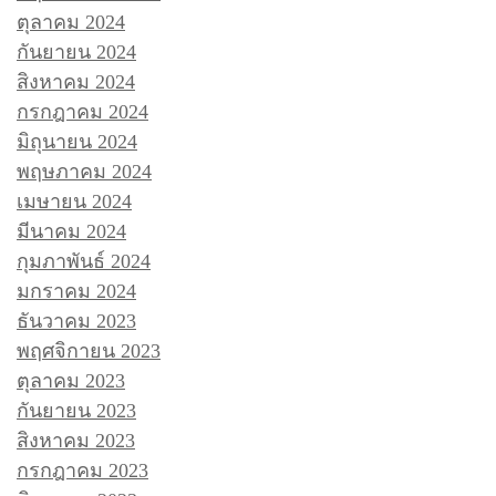
ตุลาคม 2024
กันยายน 2024
สิงหาคม 2024
กรกฎาคม 2024
มิถุนายน 2024
พฤษภาคม 2024
เมษายน 2024
มีนาคม 2024
กุมภาพันธ์ 2024
มกราคม 2024
ธันวาคม 2023
พฤศจิกายน 2023
ตุลาคม 2023
กันยายน 2023
สิงหาคม 2023
กรกฎาคม 2023