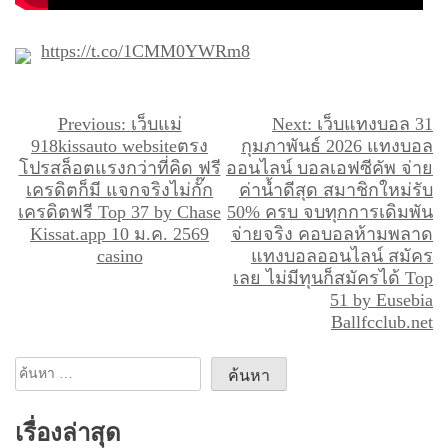
https://t.co/1CMM0YWRm8
แ
Previous:
เว็บแม่
Next:
เว็บแทงบอล 31
918kissauto websiteตรง
กุมภาพันธ์ 2026 แทงบอล
น
โปรสล็อตแรงกว่าที่คิด ฟรี
ออนไลน์ บอลเอฟซีคัพ จ่าย
ะ
เครดิตก็มี แจกจริงไม่กั๊ก
ค่าน้ำดีสุด สมาชิกใหม่รับ
เครดิตฟรี Top 37 by Chase
50% ครบ จบทุกการเดิมพัน
แ
Kissat.app 10 ม.ค. 2569
จ่ายจริง คอบอลห้ามพลาด
น
casino
แทงบอลออนไลน์ สมัคร
ว
เลย ไม่มีทุนก็สมัครได้ Top
51 by Eusebia
เ
Ballfcclub.net
รื่
อ
ค้นหา
ง
สำหรับ:
เรื่องล่าสุด