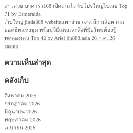
สาวสวย บาคาร่า168 เปิดเกมไว รับโปรใหญ่ไปเลย Top
71 by Esmeralda
เว็บใหญ่ jinda888 websiteแตกง่าย เจาะลึก สล็อต เกม
ยอดฮิตแห่งยุค พร้อมวิธีเล่นและสิ่งที่มือใหม่ต้องรู้
ทดลองเล่น Top 42 by Ariel jin888.asia 26 ก.ค. 26
casino
ความเห็นล่าสุด
คลังเก็บ
สิงหาคม 2026
กรกฎาคม 2026
มิถุนายน 2026
พฤษภาคม 2026
เมษายน 2026