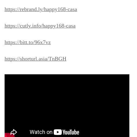
https://rebrand.ly/happy168-casa
https://cutly.info/happy168-casa
https://bitt.to/96x7vz
https://shorturl.asia/TnBGH