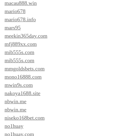
macau888.win
mario678
mario678.info
mars95
meekin365day.com
mfj889xx.com
mib555s.com
mib555s.com
mmgoldsbets.com
mono16888.com
mwin9s.com
nakoya1688.site
nbwin.me
nbwin.me
niseko168bet.com
no1huay
no1huay.com