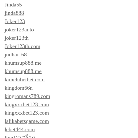
Jinda55
jinda888
Joker123
joker123auto
joker123th
Joker123th.com
judhai168
khumsup888.me
khumsup888.me
kimchibetbet.com
kingdom66n
kingromans789.com
kingxxxbet123.com
kingxxxbet123.com
lalikabetsgame.com
lcbet444.com
lion123สล็อต