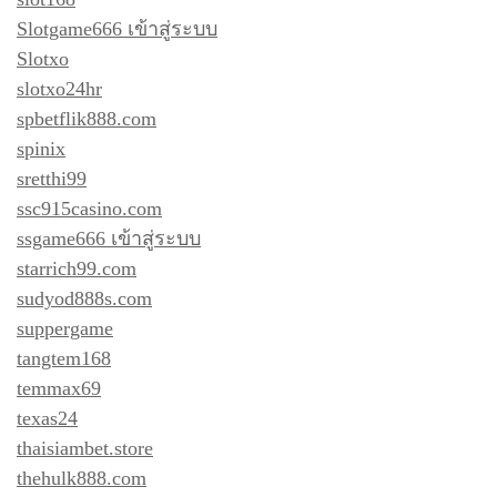
Slotgame666 เข้าสู่ระบบ
Slotxo
slotxo24hr
spbetflik888.com
spinix
sretthi99
ssc915casino.com
ssgame666 เข้าสู่ระบบ
starrich99.com
sudyod888s.com
suppergame
tangtem168
temmax69
texas24
thaisiambet.store
thehulk888.com