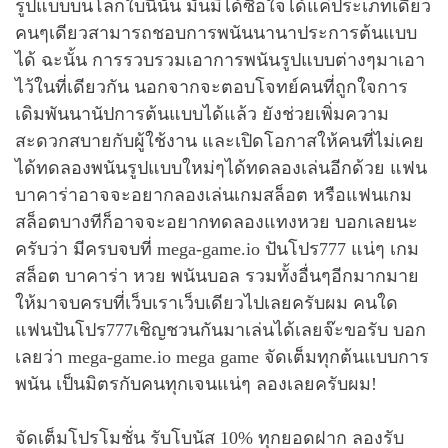
รูปแบบบนโลกใบนี้นั้น มันมิได้ซื้อใจได้แค่ประเภทเดียว
คนๆเดียวสามารถชอบการพนันนานาประการต้นแบบ
ได้ ฉะนั้น การรวบรวมเอาการพนันรูปแบบต่างๆมาเอา
ไว้ในที่เดียวกัน นอกจากจะตอบโจทย์คนที่ถูกใจการ
เดิมพันนานัปการต้นแบบได้แล้ว ยังช่วยเพิ่มความ
สะดวกสบายกับผู้ใช้งาน และเปิดโอกาสให้คนที่ไม่เคย
ได้ทดลองพนันรูปแบบใหม่ๆได้ทดลองเล่นอีกด้วย แฟน
บาคาร่าอาจจะอยากลองเล่นเกมสล็อต หรือแฟนเกม
สล็อตบางทีก็อาจจะอยากทดลองแทงหวย บอกเลยนะ
ครับว่า มีครบจบที่ mega-game.io ปันโปร777 แน่ๆ เกม
สล็อต บาคาร่า หวย พนันบอล รวมทั้งอื่นๆอีกมากมาย
ให้มาจบครบที่เว็บเราเว็บเดียวไปเลยครับผม คนใด
แฟนปันโปร777เชิญชวนกันมาเล่นได้เลยจ๊ะขอรับ บอก
เลยว่า mega-game.io mega game จัดเต็มทุกต้นแบบการ
พนัน เป็นมิตรกับคนทุกเจนแน่ๆ ลองเลยครับผม!
จัดเต็มโปรโมชั่น รับโบนัส 10% ทุกยอดฝาก ลองรับ