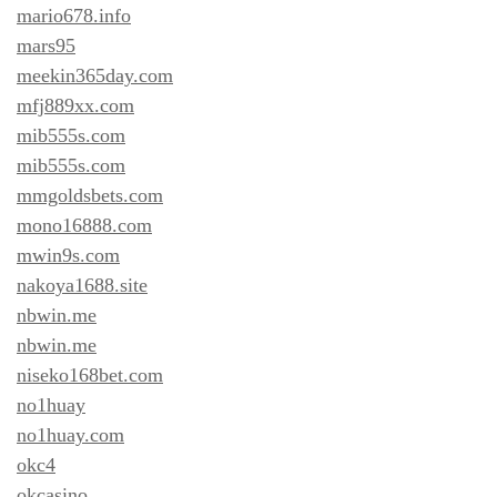
mario678.info
mars95
meekin365day.com
mfj889xx.com
mib555s.com
mib555s.com
mmgoldsbets.com
mono16888.com
mwin9s.com
nakoya1688.site
nbwin.me
nbwin.me
niseko168bet.com
no1huay
no1huay.com
okc4
okcasino