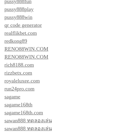
pussy888fun
pussy888play
pussy888win
qr code generator
realflikbet.com
redkong89
RENO88WIN.COM
RENO88WIN.COM
rich8188.com
rizzbetx.com
royaleluxee.com
run24pro.com
sagame
sagame168th
sagame168th.com
sawan888 ทดลองเล่น
sawan888 ทดลองเล่น