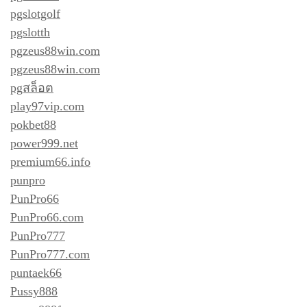
pgslotgolf
pgslotth
pgzeus88win.com
pgzeus88win.com
pgสล็อต
play97vip.com
pokbet88
power999.net
premium66.info
punpro
PunPro66
PunPro66.com
PunPro777
PunPro777.com
puntaek66
Pussy888