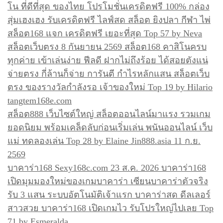
โน ที่ดีที่สุด ของไทย โปรโมชั่นเครดิตฟรี 100% กล่อง
สุ่มเฮงเฮง รับเครดิตฟรี ไลฟ์สด สล็อต ยิงปลา กีฬา ไพ่
สล็อต168 แจก เครดิตฟรี เยอะที่สุด Top 57 by Neva
สล็อตเว็บตรง 8 กันยายน 2569 สล็อต168 คาสิโนครบ
ทุกค่าย เข้าเล่นง่าย ฟีลดี ฝากไม่ถึงร้อย ได้สอยตังแน่
จ่ายตรง กี่ล้านก็จ่าย การันตี กำไรหลักแสน สล็อตเว็บ
ตรง ของรางวัลกำลังรอ เจ้าของใหม่ Top 19 by Hilario
tangtem168e.com
สล็อต888 เว็บไซต์ใหญ่ สล็อตออนไลน์มาแรง รวมเกม
ยอดนิยม พร้อมเคล็ดลับก่อนเริ่มเล่น พนันออนไลน์ เว็บ
แม่ ทดลองเล่น Top 28 by Elaine Jin888.asia 11 ก.ย.
2569
บาคาร่า168 Sexy168c.com 23 ส.ค. 2026 บาคาร่า168
เปิดมุมมองใหม่ของเกมบาคาร่า เซียนบาคาร่าตัวจริง
รับ 3 แสน ระบบอัตโนมัติเจ้าแรก บาคาร่าสด ดีลเลอร์
สาวสวย บาคาร่า168 เปิดเกมไว รับโปรใหญ่ไปเลย Top
71 by Esmeralda