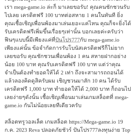
เรา mega-game.io ล่ะก็ มาเลยขอรับ! คุณคนชักชวนรับ
ไปเลย เครดิตฟรี 100 บาทต่อสหาย 1 คนในทันที ยิ่ง
คุณเชื้อเชิญเพื่อนพ้องมาเล่นเยอะแค่ไหน คุณก็จะยิ่งได้
รับเครดิตฟรีเพิ่มขึ้นเรื่อยๆเท่านั้น บอกเลยค่ะครับว่า
ฟินๆแบบนี้มีเพียงแค่ที่
ปันโปร777
กับ mega-game.io
เพียงแค่นั้น ข้อจำกัดการรับโบนัสเครดิตฟรีก็ไม่ยาก
เลยขอรับ คุณชักชวนเพื่อนพ้อง 1 คน สหายฝากอย่าง
น้อย 100 บาท คุณรับเครดิตฟรี 100 บาท แต่ว่าคุณ
จำเป็นต้องทำยอดให้ได้ 2 เท่า ถึงจะสามารถถอนได้
แล้วลองคิดดูสิครับผม เชิญชวนมาสัก 10 คน ได้รับ
เครดิตฟรี 1,000 บาท ทำยอดให้ได้ 2,000 บาท ก็ถอนไป
เลยง่ายๆดังนั้น เชื้อเชิญเพื่อนมาเล่นเกมสล็อตที่ mega-
game.io กันไม่น้อยเลยทีเดียวครับ
สล็อตทรูวอลเล็ต เกมสล็อต https://Mega-game.io 19
ก.ค. 2023 Reva ปลอดภัยชัวร์ ปันโปร777ลงทุนง่าย Top