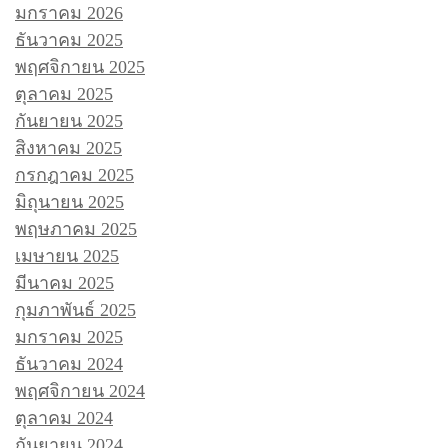
มกราคม 2026
ธันวาคม 2025
พฤศจิกายน 2025
ตุลาคม 2025
กันยายน 2025
สิงหาคม 2025
กรกฎาคม 2025
มิถุนายน 2025
พฤษภาคม 2025
เมษายน 2025
มีนาคม 2025
กุมภาพันธ์ 2025
มกราคม 2025
ธันวาคม 2024
พฤศจิกายน 2024
ตุลาคม 2024
กันยายน 2024