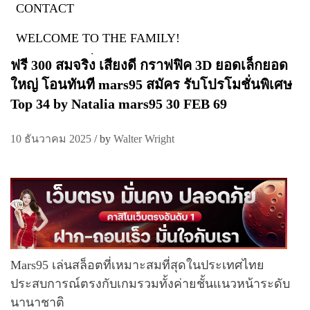
CONTACT
mars95
WELCOME TO THE FAMILY!
Rocket45 ลงทุนได้แบบ ไม่มีเงื่อนไข วันเกิด รับ
ฟรี 300 สมจริง เสียงดี กราฟฟิค 3D ยอดเล็กยอด
ใหญ่ โอนทันที mars95 สมัคร รับโปรโมชั่นพิเศษ
Top 34 by Natalia mars95 30 FEB 69
10 ธันวาคม 2025
/
by
Walter Wright
Mars95 เล่นสล็อตที่เหมาะสมที่สุดในประเทศไทย
ประสบการณ์ตรงกับเกมรวมทั้งค่ายชั้นแนวหน้าระดับ
นานาชาติ