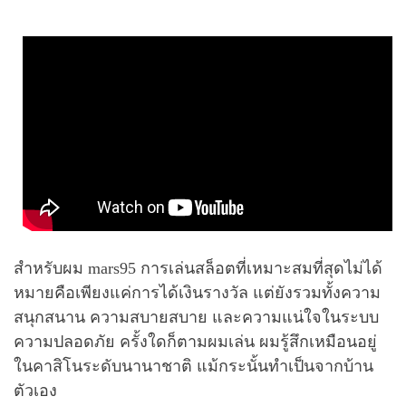
สำหรับผม mars95 การเล่นสล็อตที่เหมาะสมที่สุดไม่ได้
หมายคือเพียงแค่การได้เงินรางวัล แต่ยังรวมทั้งความ
สนุกสนาน ความสบายสบาย และความแน่ใจในระบบ
ความปลอดภัย ครั้งใดก็ตามผมเล่น ผมรู้สึกเหมือนอยู่
ในคาสิโนระดับนานาชาติ แม้กระนั้นทำเป็นจากบ้าน
ตัวเอง