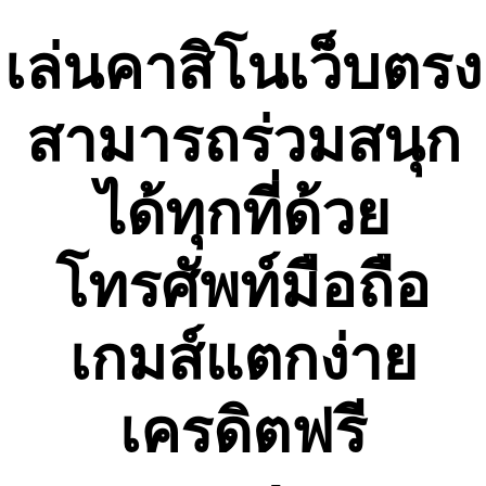
Skip
to
เล่นคาสิโนเว็บตรง
content
สามารถร่วมสนุก
ได้ทุกที่ด้วย
โทรศัพท์มือถือ
เกมส์แตกง่าย
เครดิตฟรี