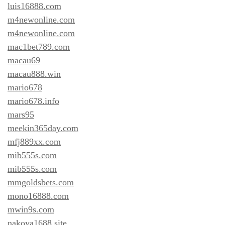
luis16888.com
m4newonline.com
m4newonline.com
mac1bet789.com
macau69
macau888.win
mario678
mario678.info
mars95
meekin365day.com
mfj889xx.com
mib555s.com
mib555s.com
mmgoldsbets.com
mono16888.com
mwin9s.com
nakoya1688.site