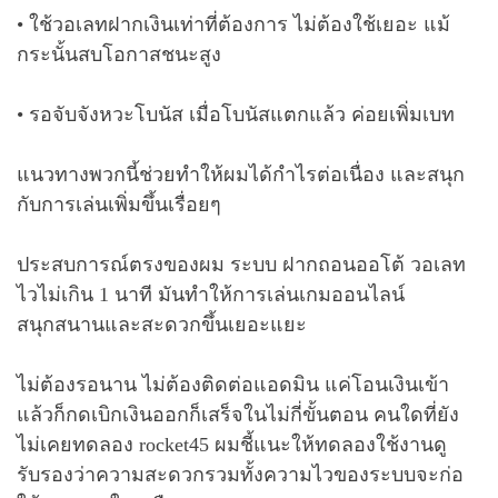
• ใช้วอเลทฝากเงินเท่าที่ต้องการ ไม่ต้องใช้เยอะ แม้
กระนั้นสบโอกาสชนะสูง
• รอจับจังหวะโบนัส เมื่อโบนัสแตกแล้ว ค่อยเพิ่มเบท
แนวทางพวกนี้ช่วยทำให้ผมได้กำไรต่อเนื่อง และสนุก
กับการเล่นเพิ่มขึ้นเรื่อยๆ
ประสบการณ์ตรงของผม ระบบ ฝากถอนออโต้ วอเลท
ไวไม่เกิน 1 นาที มันทำให้การเล่นเกมออนไลน์
สนุกสนานและสะดวกขึ้นเยอะแยะ
ไม่ต้องรอนาน ไม่ต้องติดต่อแอดมิน แค่โอนเงินเข้า
แล้วก็กดเบิกเงินออกก็เสร็จในไม่กี่ขั้นตอน คนใดที่ยัง
ไม่เคยทดลอง rocket45 ผมชี้แนะให้ทดลองใช้งานดู
รับรองว่าความสะดวกรวมทั้งความไวของระบบจะก่อ