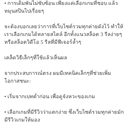
• การเดิมพันไม่ซับซ้อน เพียงแค่เลือกเกมที่ชอบ แล้ว
หมุนสปินไปเรื่อยๆ
จะต้องบอกเลยว่าการที่เว็บไซต์รวมทุกค่ายดังไว้ ทำให้
เราเลือกเกมได้หลายสไตล์ อีกทั้งแนวสล็อต 3 รีลง่ายๆ
หรือสล็อตวิดีโอ 5 รีลที่มีฟีเจอร์ล้ำๆ
เคล็ดวิธีเล็กๆที่ใช้แล้วเห็นผล
จากประสบการณ์ตรง ผมมีเทคนิคเล็กๆที่ช่วยเพิ่ม
โอกาสชนะ:
• เริ่มจากเบทต่ำก่อน เพื่อดูจังหวะของเกม
• เลือกเกมที่มีรีวิวว่าแตกง่าย ซึ่งเว็บไซต์รวมทุกค่ายมัก
มีรีวิวเกมให้มอง