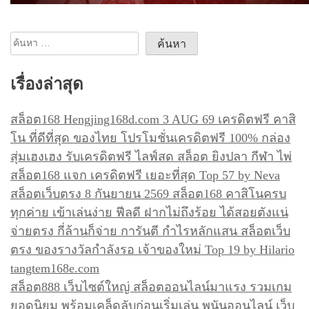
ค้นหา
สำหรับ:
เรื่องล่าสุด
สล็อต168 Hengjing168d.com 3 AUG 69 เครดิตฟรี คาสิ
โน ที่ดีที่สุด ของไทย โปรโมชั่นเครดิตฟรี 100% กล่อง
สุ่มเฮงเฮง รับเครดิตฟรี ไลฟ์สด สล็อต ยิงปลา กีฬา ไพ่
สล็อต168 แจก เครดิตฟรี เยอะที่สุด Top 57 by Neva
สล็อตเว็บตรง 8 กันยายน 2569 สล็อต168 คาสิโนครบ
ทุกค่าย เข้าเล่นง่าย ฟีลดี ฝากไม่ถึงร้อย ได้สอยตังแน่
จ่ายตรง กี่ล้านก็จ่าย การันตี กำไรหลักแสน สล็อตเว็บ
ตรง ของรางวัลกำลังรอ เจ้าของใหม่ Top 19 by Hilario
tangtem168e.com
สล็อต888 เว็บไซต์ใหญ่ สล็อตออนไลน์มาแรง รวมเกม
ยอดนิยม พร้อมเคล็ดลับก่อนเริ่มเล่น พนันออนไลน์ เว็บ