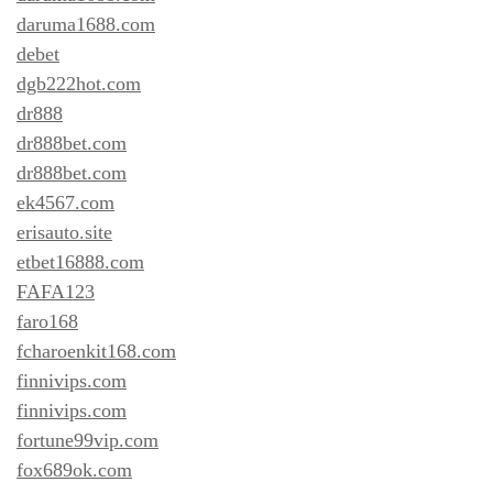
daruma1688.com
debet
dgb222hot.com
dr888
dr888bet.com
dr888bet.com
ek4567.com
erisauto.site
etbet16888.com
FAFA123
faro168
fcharoenkit168.com
finnivips.com
finnivips.com
fortune99vip.com
fox689ok.com