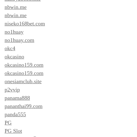
nbwin.me
nbwin.me
niseko168bet.com
no1huay
no1huay.com
okc4
okcasino
okcasino159.com
okcasino159.com
onesiamclub.site
p2vvip
panama888
pananthai99.com
panda555
PG
PG Slot