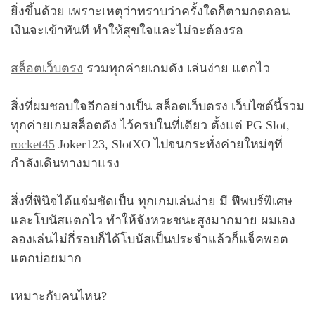
ยิ่งขึ้นด้วย เพราะเหตุว่าทราบว่าครั้งใดก็ตามกดถอน
เงินจะเข้าทันที ทำให้สุขใจและไม่จะต้องรอ
สล็อตเว็บตรง
รวมทุกค่ายเกมดัง เล่นง่าย แตกไว
สิ่งที่ผมชอบใจอีกอย่างเป็น สล็อตเว็บตรง เว็บไซต์นี้รวม
ทุกค่ายเกมสล็อตดัง ไว้ครบในที่เดียว ตั้งแต่ PG Slot,
rocket45
Joker123, SlotXO ไปจนกระทั่งค่ายใหม่ๆที่
กำลังเดินทางมาแรง
สิ่งที่พินิจได้แจ่มชัดเป็น ทุกเกมเล่นง่าย มี ฟีพบร์พิเศษ
และโบนัสแตกไว ทำให้จังหวะชนะสูงมากมาย ผมเอง
ลองเล่นไม่กี่รอบก็ได้โบนัสเป็นประจำแล้วก็แจ็คพอต
แตกบ่อยมาก
เหมาะกับคนไหน?