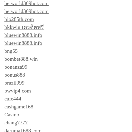
betworld369hot.com
betworld369hot.com
bio285th.com
bkkwin เครดิตฟรี
bluewin8888.info
bluewin8888.info
bng55
bombet888.win
bonanza99
bonus888
brazil999
bwvip4.com
cafe444
cashgame168
Casino
chang7777
daruma1688.com