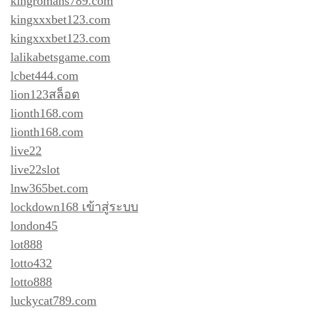
kingromans789.com
kingxxxbet123.com
kingxxxbet123.com
lalikabetsgame.com
lcbet444.com
lion123สล็อต
lionth168.com
lionth168.com
live22
live22slot
lnw365bet.com
lockdown168 เข้าสู่ระบบ
london45
lot888
lotto432
lotto888
luckycat789.com