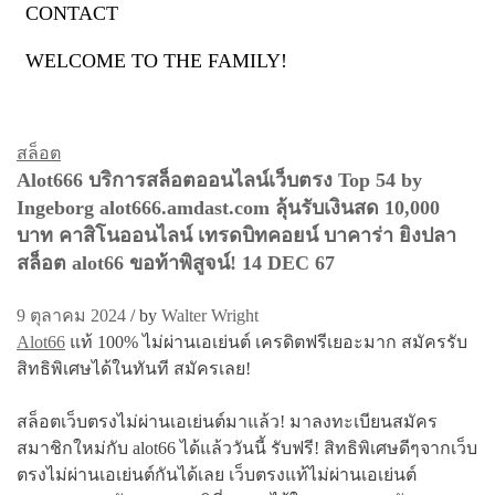
CONTACT
ป้ายกำกับ:
alot66
WELCOME TO THE FAMILY!
สล็อต
Alot666 บริการสล็อตออนไลน์เว็บตรง Top 54 by
Ingeborg alot666.amdast.com ลุ้นรับเงินสด 10,000
บาท คาสิโนออนไลน์ เทรดบิทคอยน์ บาคาร่า ยิงปลา
สล็อต alot66 ขอท้าพิสูจน์! 14 DEC 67
9 ตุลาคม 2024
/
by
Walter Wright
Alot66
แท้ 100% ไม่ผ่านเอเย่นต์ เครดิตฟรีเยอะมาก สมัครรับ
สิทธิพิเศษได้ในทันที สมัครเลย!
สล็อตเว็บตรงไม่ผ่านเอเย่นต์มาแล้ว! มาลงทะเบียนสมัคร
สมาชิกใหม่กับ alot66 ได้แล้ววันนี้ รับฟรี! สิทธิพิเศษดีๆจากเว็บ
ตรงไม่ผ่านเอเย่นต์กันได้เลย เว็บตรงแท้ไม่ผ่านเอเย่นต์