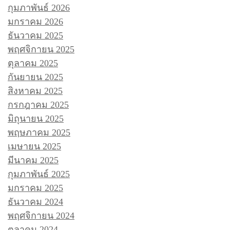
กุมภาพันธ์ 2026
มกราคม 2026
ธันวาคม 2025
พฤศจิกายน 2025
ตุลาคม 2025
กันยายน 2025
สิงหาคม 2025
กรกฎาคม 2025
มิถุนายน 2025
พฤษภาคม 2025
เมษายน 2025
มีนาคม 2025
กุมภาพันธ์ 2025
มกราคม 2025
ธันวาคม 2024
พฤศจิกายน 2024
ตุลาคม 2024