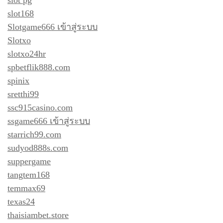
slot pg
slot168
Slotgame666 เข้าสู่ระบบ
Slotxo
slotxo24hr
spbetflik888.com
spinix
sretthi99
ssc915casino.com
ssgame666 เข้าสู่ระบบ
starrich99.com
sudyod888s.com
suppergame
tangtem168
temmax69
texas24
thaisiambet.store