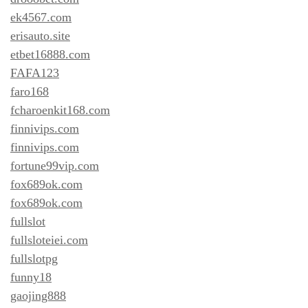
ek4567.com
erisauto.site
etbet16888.com
FAFA123
faro168
fcharoenkit168.com
finnivips.com
finnivips.com
fortune99vip.com
fox689ok.com
fox689ok.com
fullslot
fullsloteiei.com
fullslotpg
funny18
gaojing888