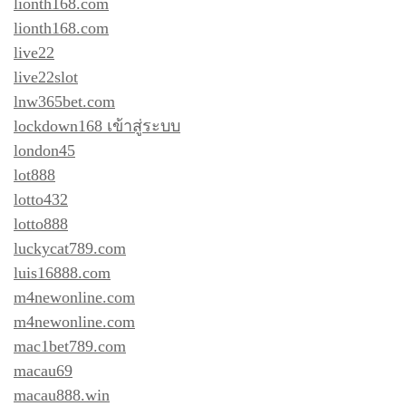
lionth168.com
lionth168.com
live22
live22slot
lnw365bet.com
lockdown168 เข้าสู่ระบบ
london45
lot888
lotto432
lotto888
luckycat789.com
luis16888.com
m4newonline.com
m4newonline.com
mac1bet789.com
macau69
macau888.win