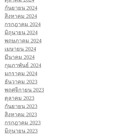
กันยายน 2024
สิงหาคม 2024
กรกฎาคม 2024
มิถุนายน 2024
พฤษภาคม 2024
เมษายน 2024
มีนาคม 2024
กุมภาพันธ์ 2024
มกราคม 2024
ธันวาคม 2023
พฤศจิกายน 2023
ตุลาคม 2023
กันยายน 2023
สิงหาคม 2023
กรกฎาคม 2023
มิถุนายน 2023