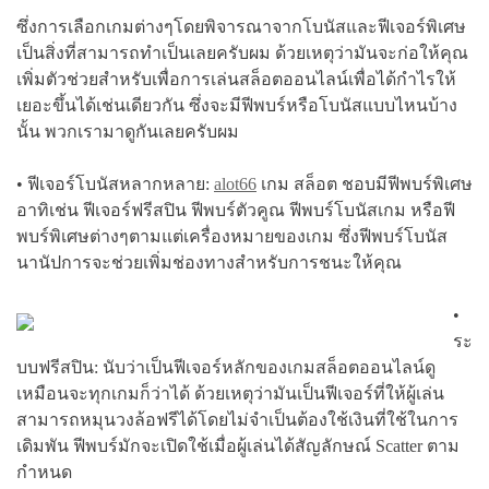
ซึ่งการเลือกเกมต่างๆโดยพิจารณาจากโบนัสและฟีเจอร์พิเศษ
เป็นสิ่งที่สามารถทำเป็นเลยครับผม ด้วยเหตุว่ามันจะก่อให้คุณ
เพิ่มตัวช่วยสำหรับเพื่อการเล่นสล็อตออนไลน์เพื่อได้กำไรให้
เยอะขึ้นได้เช่นเดียวกัน ซึ่งจะมีฟีพบร์หรือโบนัสแบบไหนบ้าง
นั้น พวกเรามาดูกันเลยครับผม
• ฟีเจอร์โบนัสหลากหลาย:
alot66
เกม สล็อต ชอบมีฟีพบร์พิเศษ
อาทิเช่น ฟีเจอร์ฟรีสปิน ฟีพบร์ตัวคูณ ฟีพบร์โบนัสเกม หรือฟี
พบร์พิเศษต่างๆตามแต่เครื่องหมายของเกม ซึ่งฟีพบร์โบนัส
นานัปการจะช่วยเพิ่มช่องทางสำหรับการชนะให้คุณ
•
ระ
บบฟรีสปิน: นับว่าเป็นฟีเจอร์หลักของเกมสล็อตออนไลน์ดู
เหมือนจะทุกเกมก็ว่าได้ ด้วยเหตุว่ามันเป็นฟีเจอร์ที่ให้ผู้เล่น
สามารถหมุนวงล้อฟรีได้โดยไม่จำเป็นต้องใช้เงินที่ใช้ในการ
เดิมพัน ฟีพบร์มักจะเปิดใช้เมื่อผู้เล่นได้สัญลักษณ์ Scatter ตาม
กำหนด