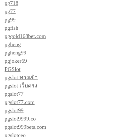
pg718
pg77
pg99
pgfish
pggold168bet.com
pgheng
pgheng99
pgjoker69
PGSlot
pgslot ทางเข้า
pgslot เว็บตรง
pgslot77
pgslot77.com
pgslot99
pgslot9999.co
pgslot999bets.com
pgslotceo