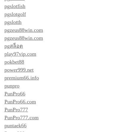
pgslotfish
pgslotgolf
pgslotth
pgzeus88win.com
pgzeus88win.com
pgสล็อต
play97vip.com
pokbet88
power999.net
premium66.info
punpro
PunPro66
PunPro66.com
PunPro777
PunPro777.com
puntaek66