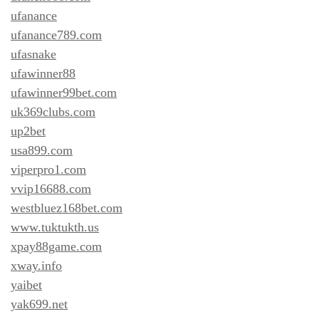
ufanance
ufanance789.com
ufasnake
ufawinner88
ufawinner99bet.com
uk369clubs.com
up2bet
usa899.com
viperpro1.com
vvip16688.com
westbluez168bet.com
www.tuktukth.us
xpay88game.com
xway.info
yaibet
yak699.net