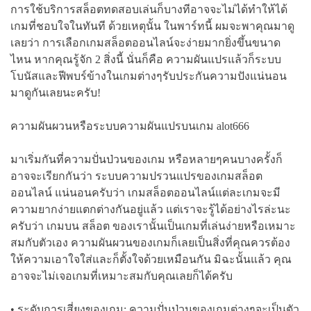
การใช้บริการสล็อตทดสอบเล่นก็บางทีอาจจะไม่ได้ทำให้ได้
เกมที่ชอบใจในทันที ด้วยเหตุนั้น ในพาร์ทนี้ ผมจะพาคุณมาดู
เลยว่า การเลือกเกมสล็อตออนไลน์จะง่ายมากยิ่งขึ้นขนาด
ไหน หากคุณรู้จัก 2 สิ่งนี้ นั่นก็คือ ความผันแปรแล้วก็ระบบ
โบนัสและฟีพบร์ข้างในเกมต่างๆรับประกันความปังแน่นอน
มาดูกันเลยนะครับ!
ความผันผวนหรือระบบความผันแปรบนเกม alot666
มาเริ่มกันที่ความปั่นป่วนของเกม หรือหลายๆคนบางครั้งก็
อาจจะเรียกกันว่า ระบบความปรวนแปรของเกมสล็อต
ออนไลน์ แน่นอนครับว่า เกมสล็อตออนไลน์แต่ละเกมจะมี
ความยากง่ายแตกต่างกันอยู่แล้ว แต่เราจะรู้ได้อย่างไรล่ะนะ
ครับว่า เกมบน สล็อต ของเรานั้นเป็นเกมที่เล่นง่ายหรือเหมาะ
สมกับตัวเอง ความผันผวนของเกมก็เลยเป็นสิ่งที่คุณควรต้อง
ให้ความเอาใจใส่และก็ตั้งใจด้วยเหมือนกัน มิฉะนั้นแล้ว คุณ
อาจจะไม่เจอเกมที่เหมาะสมกับคุณเลยก็ได้ครับ
• ระดับการเสี่ยงของเกม: ความปั่นป่วนของเกมต่างๆจะเป็นตัว