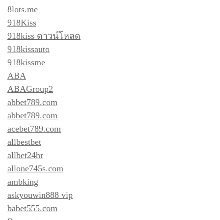
8lots.me
918Kiss
918kiss ดาวน์โหลด
918kissauto
918kissme
ABA
ABAGroup2
abbet789.com
abbet789.com
acebet789.com
allbestbet
allbet24hr
allone745s.com
ambking
askyouwin888 vip
babet555.com