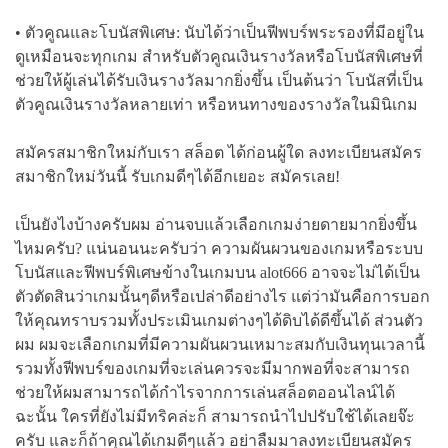
• ตัวคูณและโบนัสพิเศษ: นับได้ว่าเป็นฟีพบร์พระรองที่มีอยู่ใน
ดูเหมือนจะทุกเกม สำหรับตัวคูณเงินรางวัลหรือโบนัสพิเศษที่
ช่วยให้ผู้เล่นได้รับเงินรางวัลมากยิ่งขึ้น เป็นต้นว่า โบนัสที่เป็น
ตัวคูณเงินรางวัลหลายเท่า หรือหนทางของรางวัลในมินิเกม
สมัครสมาชิกใหม่กับเรา สล็อต ได้ก่อนผู้ใด ลงทะเบียนสมัคร
สมาชิกใหม่วันนี้ รับเกมดีๆได้อีกเยอะ สมัครเลย!
เป็นยังไงบ้างครับผม อ่านจบแล้วเลือกเกมง่ายดายมากยิ่งขึ้น
ไหมครับ? แน่นอนนะครับว่า ความผันผวนของเกมหรือระบบ
โบนัสและฟีพบร์พิเศษข้างในเกมบน alot666 อาจจะไม่ได้เป็น
ตัวตัดสินว่าเกมนั้นๆดีหรือเปล่าดีอย่างไร แต่ว่ามันคือการบอก
ให้คุณทราบรวมทั้งประเมินเกมต่างๆได้ดิบได้ดีขึ้นได้ ส่วนตัว
ผม ผมจะเลือกเกมที่มีความผันผวนเหมาะสมกับเงินทุนเวลานี้
รวมทั้งฟีพบร์ของเกมที่จะเล่นควรจะมีมากพอที่จะสามารถ
ช่วยให้ผมสามารถได้กำไรจากการเล่นสล็อตออนไลน์ได้
ฉะนั้น ใครที่ยังไม่มีทริคล่ะก็ สามารถนำไปปรับใช้ได้เลยจ๊ะ
ครับ และก็ถ้าคุณได้เกมดีๆแล้ว อย่าลืมมาลงทะเบียนสมัคร