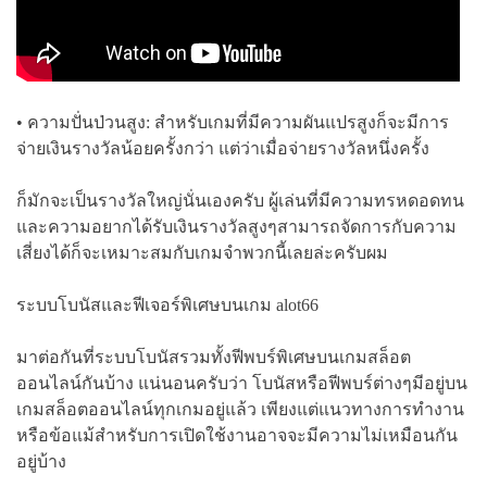
• ความปั่นป่วนสูง: สำหรับเกมที่มีความผันแปรสูงก็จะมีการ
จ่ายเงินรางวัลน้อยครั้งกว่า แต่ว่าเมื่อจ่ายรางวัลหนึ่งครั้ง
ก็มักจะเป็นรางวัลใหญ่นั่นเองครับ ผู้เล่นที่มีความทรหดอดทน
และความอยากได้รับเงินรางวัลสูงๆสามารถจัดการกับความ
เสี่ยงได้ก็จะเหมาะสมกับเกมจำพวกนี้เลยล่ะครับผม
ระบบโบนัสและฟีเจอร์พิเศษบนเกม alot66
มาต่อกันที่ระบบโบนัสรวมทั้งฟีพบร์พิเศษบนเกมสล็อต
ออนไลน์กันบ้าง แน่นอนครับว่า โบนัสหรือฟีพบร์ต่างๆมีอยู่บน
เกมสล็อตออนไลน์ทุกเกมอยู่แล้ว เพียงแต่แนวทางการทำงาน
หรือข้อแม้สำหรับการเปิดใช้งานอาจจะมีความไม่เหมือนกัน
อยู่บ้าง