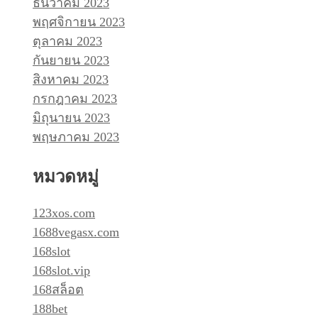
ธันวาคม 2023
พฤศจิกายน 2023
ตุลาคม 2023
กันยายน 2023
สิงหาคม 2023
กรกฎาคม 2023
มิถุนายน 2023
พฤษภาคม 2023
หมวดหมู่
123xos.com
1688vegasx.com
168slot
168slot.vip
168สล็อต
188bet