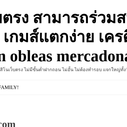
บตรง สามารถร่วมสนุ
อ เกมส์แตกง่าย เค
en obleas mercadon
สิโนเว็บตรง ไม่มีขั้นต่ำฝากถอน ไม่อั้น ไม่ต้องทำรอบ แจกใหญ่ทั้งวั
FAMILY!
com