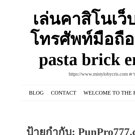
Skip
to
เล่นคาสิโนเว็
content
โทรศัพท์มือถื
pasta brick 
https://www.mistylobycris.com คา
BLOG
CONTACT
WELCOME TO THE 
ป้ายกำกับ:
PunPro777.