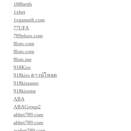
188betth
1xbet
1xgameth.com
77UFA
789pluss.com
8lots.com
8lots.com
8lots.me
918Kiss
918kiss ดาวน์โหลด
918kissauto
918kissme
ABA
ABAGroup2
abbet789.com
abbet789.com
acebet789.com