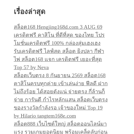
สำหรับ:
เรื่องล่าสุด
สล็อต168 Hengjing168d.com 3 AUG 69
เครดิตฟรี คาสิโน ที่ดีที่สุด ของไทย โปร
โมชั่นเครดิตฟรี 100% กล่องสุ่มเฮงเฮง
รับเครดิตฟรี ไลฟ์สด สล็อต ยิงปลา กีฬา
ไพ่ สล็อต168 แจก เครดิตฟรี เยอะที่สุด
Top 57 by Neva
สล็อตเว็บตรง 8 กันยายน 2569 สล็อต168
คาสิโนครบทุกค่าย เข้าเล่นง่าย ฟีลดี ฝาก
ไม่ถึงร้อย ได้สอยตังแน่ จ่ายตรง กี่ล้านก็
จ่าย การันตี กำไรหลักแสน สล็อตเว็บตรง
ของรางวัลกำลังรอ เจ้าของใหม่ Top 19
by Hilario tangtem168e.com
สล็อต888 เว็บไซต์ใหญ่ สล็อตออนไลน์มา
แรง รวมเกมยอดนิยม พร้อมเคล็ดลับก่อน