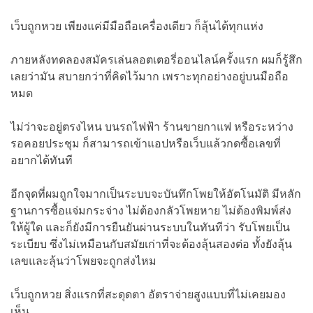
เว็บถูกหวย เพียงแค่มีมือถือเครื่องเดียว ก็ลุ้นได้ทุกแห่ง
ภายหลังทดลองสมัครเล่นลอตเตอรี่ออนไลน์ครั้งแรก ผมก็รู้สึก
เลยว่ามัน สบายกว่าที่คิดไว้มาก เพราะทุกอย่างอยู่บนมือถือ
หมด
ไม่ว่าจะอยู่ตรงไหน บนรถไฟฟ้า ร้านขายกาแฟ หรือระหว่าง
รอคอยประชุม ก็สามารถเข้าแอปหรือเว็บแล้วกดซื้อเลขที่
อยากได้ทันที
อีกจุดที่ผมถูกใจมากเป็นระบบจะบันทึกโพยให้อัตโนมัติ มีหลัก
ฐานการซื้อแจ่มกระจ่าง ไม่ต้องกลัวโพยหาย ไม่ต้องพิมพ์ส่ง
ให้ผู้ใด และก็ยังมีการยืนยันผ่านระบบในทันทีว่า รับโพยเป็น
ระเบียบ ซึ่งไม่เหมือนกับสมัยเก่าที่จะต้องลุ้นสองต่อ ทั้งยังลุ้น
เลขและลุ้นว่าโพยจะถูกส่งไหม
เว็บถูกหวย สิ่งแรกที่สะดุดตา อัตราจ่ายสูงแบบที่ไม่เคยมอง
เห็น