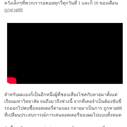
หวังเล็กๆที่พวกเรารอคอยทุกวี่ทุกวันที่ 1 และก็ 16 ของเดือน
ถูกหวย88
สำหรับผมเองก็เป็นอีกหนึ่งผู้ที่ชอบเสี่ยงโชคกับหวยมาตั้งแต่
เรียนมหาวิทยาลัย จนถึงมาถึงช่วงนี้ จากที่เคยจำเป็นต้องขับขี่
รถออกไปพบซื้อลอตเตอรี่ตามแผง กลายมาเป็นการ ถูกหวย88
ที่เปลี่ยนประสบการณ์การเล่นลอตเตอรี่ของผมไปแบบทั้งหมด