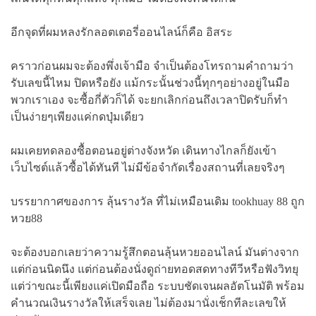
อีกจุดที่ผมหลงรักลอตเตอรี่ออนไลน์ก็คือ อิสระ
คราวก่อนผมจะต้องพึ่งเจ้ามือ จำเป็นต้องโทรถามคำถามว่า
รับเลขนี้ไหม ปิดหรือยัง แม้กระนั้นช่วงนี้ทุกๆอย่างอยู่ในมือ
พวกเราเอง จะซื้อกี่ตัวก็ได้ จะยกเลิกก่อนถึงเวลาปิดรับก็ทำ
เป็นง่ายๆเพียงแค่กดปุ่มเดียว
ผมเคยทดลองซื้อตอนอยู่ต่างจังหวัด เดินทางไกลก็ยังเข้า
เว็บไซต์แล้วซื้อได้ทันที ไม่มีข้อจำกัดเรื่องสถานที่เลยจริงๆ
บรรยากาศของการ ลุ้นรางวัล ที่ไม่เหมือนเดิม tookhuay 88 ถูก
หวย88
จะต้องบอกเลยว่าความรู้สึกตอนลุ้นหวยออนไลน์ มันต่างจาก
แต่ก่อนนิดนึง แต่ก่อนต้องนั่งดูถ่ายทอดสดทางทีวีหรือฟังวิทยุ
แต่ว่าขณะนี้เพียงแค่เปิดมือถือ ระบบชัดเจนผลอัตโนมัติ พร้อม
คำนวณเงินรางวัลให้เสร็จเลย ไม่ต้องมานั่งเช็กทีละเลขให้