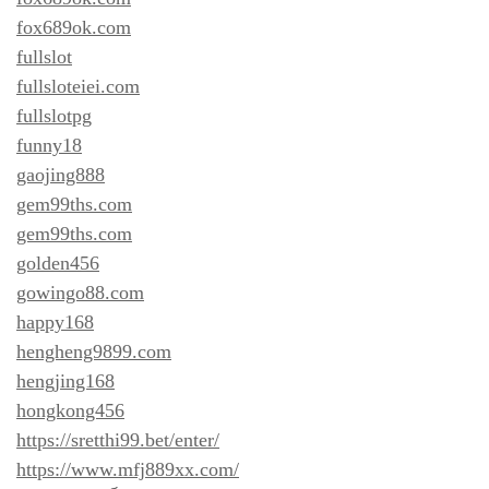
fox689ok.com
fullslot
fullsloteiei.com
fullslotpg
funny18
gaojing888
gem99ths.com
gem99ths.com
golden456
gowingo88.com
happy168
hengheng9899.com
hengjing168
hongkong456
https://sretthi99.bet/enter/
https://www.mfj889xx.com/