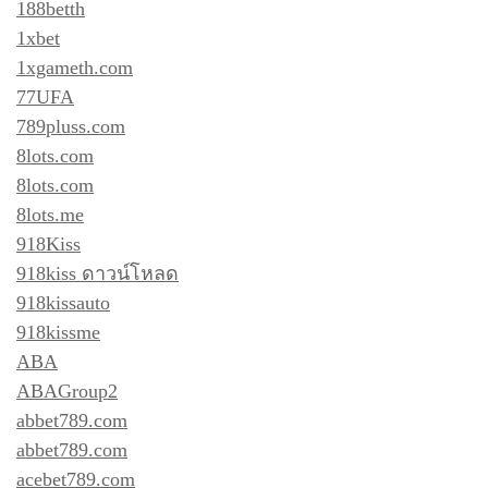
188betth
1xbet
1xgameth.com
77UFA
789pluss.com
8lots.com
8lots.com
8lots.me
918Kiss
918kiss ดาวน์โหลด
918kissauto
918kissme
ABA
ABAGroup2
abbet789.com
abbet789.com
acebet789.com