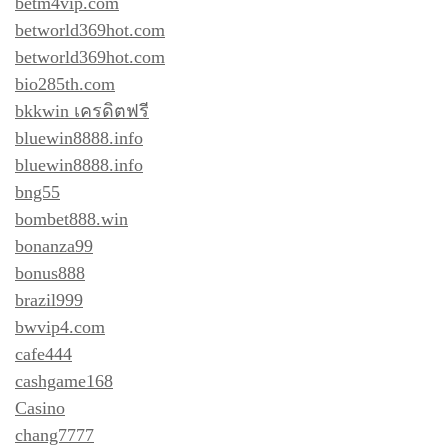
betm4vip.com
betworld369hot.com
betworld369hot.com
bio285th.com
bkkwin เครดิตฟรี
bluewin8888.info
bluewin8888.info
bng55
bombet888.win
bonanza99
bonus888
brazil999
bwvip4.com
cafe444
cashgame168
Casino
chang7777