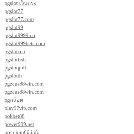
pgslot เว็บตรง
pgslot77
pgslot77.com
pgslot99
pgslot9999.co
pgslot999bets.com
pgslotceo
pgslotfish
pgslotgolf
pgslotth
pgzeus88win.com
pgzeus88win.com
pgสล็อต
play97vip.com
pokbet88
power999.net
premium66.info