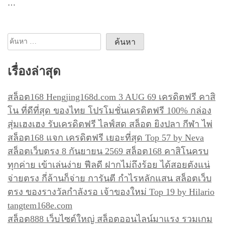
…
ค้นหา
สำหรับ:
เรื่องล่าสุด
สล็อต168 Hengjing168d.com 3 AUG 69 เครดิตฟรี คาสิ
โน ที่ดีที่สุด ของไทย โปรโมชั่นเครดิตฟรี 100% กล่อง
สุ่มเฮงเฮง รับเครดิตฟรี ไลฟ์สด สล็อต ยิงปลา กีฬา ไพ่
สล็อต168 แจก เครดิตฟรี เยอะที่สุด Top 57 by Neva
สล็อตเว็บตรง 8 กันยายน 2569 สล็อต168 คาสิโนครบ
ทุกค่าย เข้าเล่นง่าย ฟีลดี ฝากไม่ถึงร้อย ได้สอยตังแน่
จ่ายตรง กี่ล้านก็จ่าย การันตี กำไรหลักแสน สล็อตเว็บ
ตรง ของรางวัลกำลังรอ เจ้าของใหม่ Top 19 by Hilario
tangtem168e.com
สล็อต888 เว็บไซต์ใหญ่ สล็อตออนไลน์มาแรง รวมเกม