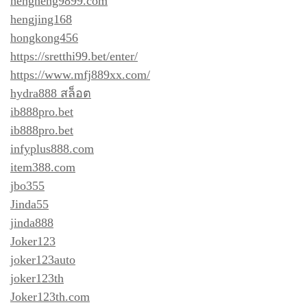
hengheng9899.com
hengjing168
hongkong456
https://sretthi99.bet/enter/
https://www.mfj889xx.com/
hydra888 สล็อต
ib888pro.bet
ib888pro.bet
infyplus888.com
item388.com
jbo355
Jinda55
jinda888
Joker123
joker123auto
joker123th
Joker123th.com