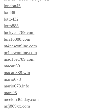
london45
lot888
lotto432
lotto888
luckycat789.com
luis16888.com
m4newonline.com
m4newonline.com
mac1bet789.com
macau69
macau888.win
mario678
mario678.info
mars95
meekin365day.com
mfj889xx.com