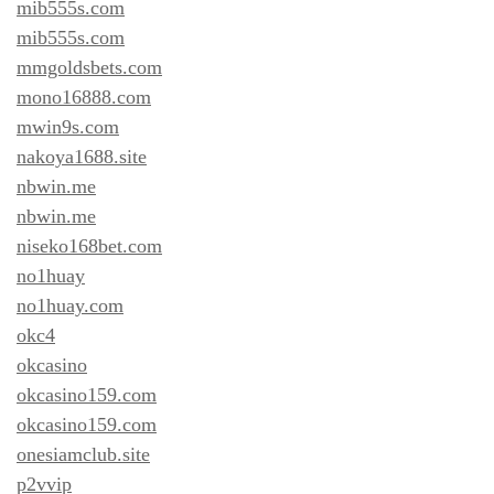
mib555s.com
mib555s.com
mmgoldsbets.com
mono16888.com
mwin9s.com
nakoya1688.site
nbwin.me
nbwin.me
niseko168bet.com
no1huay
no1huay.com
okc4
okcasino
okcasino159.com
okcasino159.com
onesiamclub.site
p2vvip