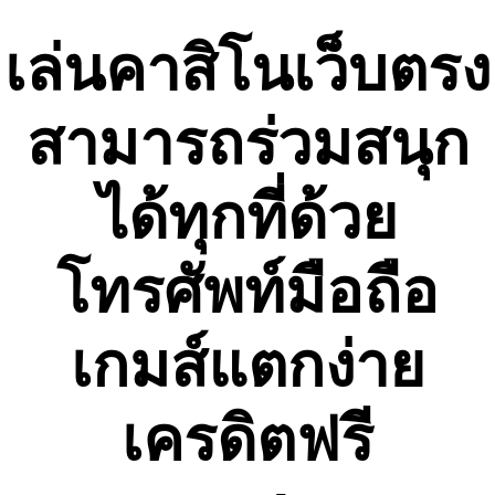
Skip
to
เล่นคาสิโนเว็บตรง
content
สามารถร่วมสนุก
ได้ทุกที่ด้วย
โทรศัพท์มือถือ
เกมส์แตกง่าย
เครดิตฟรี