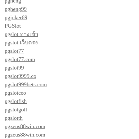
pgheng
pgheng99
pgjoker69
PGSlot
pgslot ทางเข้า
pgslot เว็บตรง
pgslot77
pgslot77.com
pgslot99
pgslot9999.co
pgslot999bets.com
pgslotceo
pgslotfish
pgslotgolf
pgslotth
pgzeus88win.com
pgzeus88win.com