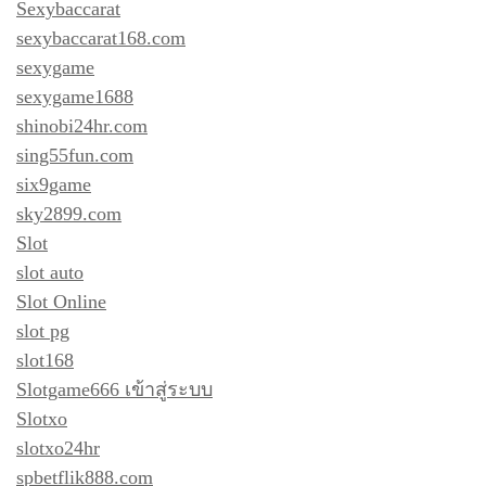
Sexybaccarat
sexybaccarat168.com
sexygame
sexygame1688
shinobi24hr.com
sing55fun.com
six9game
sky2899.com
Slot
slot auto
Slot Online
slot pg
slot168
Slotgame666 เข้าสู่ระบบ
Slotxo
slotxo24hr
spbetflik888.com