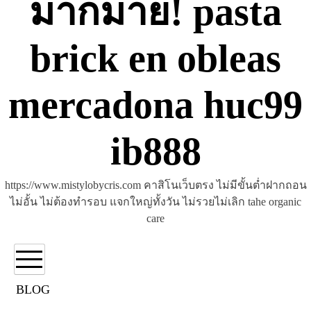
มากมาย! pasta
brick en obleas
mercadona huc99
ib888
https://www.mistylobycris.com คาสิโนเว็บตรง ไม่มีขั้นต่ำฝากถอน
ไม่อั้น ไม่ต้องทำรอบ แจกใหญ่ทั้งวัน ไม่รวยไม่เลิก tahe organic
care
BLOG