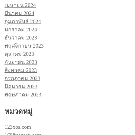
เมษายน 2024
มีนาคม 2024
กุมภาพันธ์ 2024
มกราคม 2024
ธันวาคม 2023
พฤศจิกายน 2023
ตุลาคม 2023
กันยายน 2023
สิงหาคม 2023
กรกฎาคม 2023
มิถุนายน 2023
พฤษภาคม 2023
หมวดหมู่
123xos.com