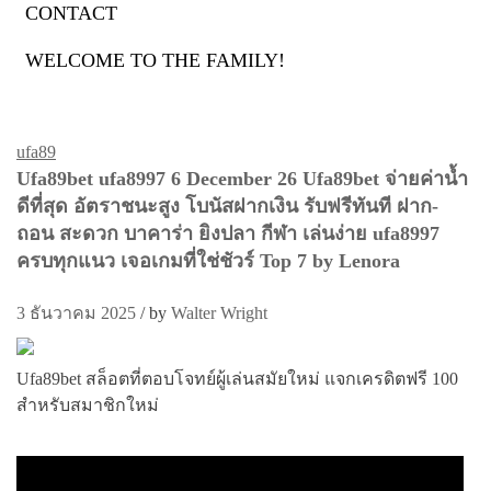
CONTACT
ป้ายกำกับ:
ufa89
WELCOME TO THE FAMILY!
ufa89
Ufa89bet ufa8997 6 December 26 Ufa89bet จ่ายค่าน้ำ
ดีที่สุด อัตราชนะสูง โบนัสฝากเงิน รับฟรีทันที ฝาก-
ถอน สะดวก บาคาร่า ยิงปลา กีฬา เล่นง่าย ufa8997
ครบทุกแนว เจอเกมที่ใช่ชัวร์ Top 7 by Lenora
3 ธันวาคม 2025
/
by
Walter Wright
Ufa89bet สล็อตที่ตอบโจทย์ผู้เล่นสมัยใหม่ แจกเครดิตฟรี 100
สำหรับสมาชิกใหม่