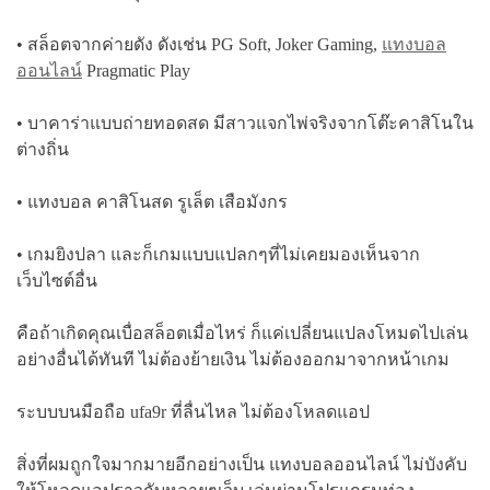
• สล็อตจากค่ายดัง ดังเช่น PG Soft, Joker Gaming,
แทงบอล
ออนไลน์
Pragmatic Play
• บาคาร่าแบบถ่ายทอดสด มีสาวแจกไพ่จริงจากโต๊ะคาสิโนใน
ต่างถิ่น
• แทงบอล คาสิโนสด รูเล็ต เสือมังกร
• เกมยิงปลา และก็เกมแบบแปลกๆที่ไม่เคยมองเห็นจาก
เว็บไซต์อื่น
คือถ้าเกิดคุณเบื่อสล็อตเมื่อไหร่ ก็แค่เปลี่ยนแปลงโหมดไปเล่น
อย่างอื่นได้ทันที ไม่ต้องย้ายเงิน ไม่ต้องออกมาจากหน้าเกม
ระบบบนมือถือ ufa9r ที่ลื่นไหล ไม่ต้องโหลดแอป
สิ่งที่ผมถูกใจมากมายอีกอย่างเป็น แทงบอลออนไลน์ ไม่บังคับ