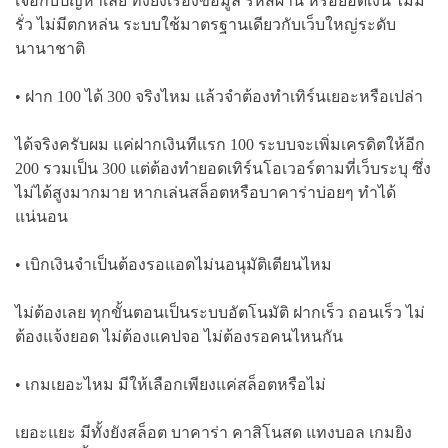
เจอกับปัญหาเลย ทั้งยังเรื่องข้อมูล รหัสผ่าน หรือยอดเงิน ไม่มี
รั่ว ไม่มีตกหล่น ระบบใช้มาตรฐานเดียวกับเว็บใหญ่ระดับ
นานาชาติ
• ฝาก 100 ได้ 300 จริงไหม แล้วจำต้องทำเทิร์นเยอะหรือเปล่า
ได้จริงครับผม แค่ฝากเงินทีแรก 100 ระบบจะเพิ่มเครดิตให้อีก
200 รวมเป็น 300 แต่ต้องทำยอดเทิร์นโอเวอร์ตามที่เว็บระบุ ซึ่ง
ไม่ได้สูงมากมาย หากเล่นสล็อตหรือบาคาร่าบ่อยๆ ทำได้
แน่นอน
• เบิกเงินจำเป็นต้องรอแอดไม่นอนุมัติเตียนไหม
ไม่ต้องเลย ทุกขั้นตอนเป็นระบบอัตโนมัติ ฝากเร็ว ถอนเร็ว ไม่
ต้องแจ้งยอด ไม่ต้องแคปจอ ไม่ต้องรอคนไหนกัน
• เกมเยอะไหม มีให้เลือกเพียงแค่สล็อตหรือไม่
เยอะแยะ มีทั้งยังสล็อต บาคาร่า คาสิโนสด แทงบอล เกมยิง