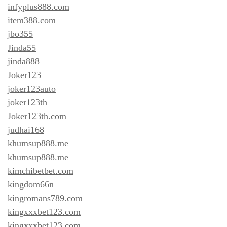
infyplus888.com
item388.com
jbo355
Jinda55
jinda888
Joker123
joker123auto
joker123th
Joker123th.com
judhai168
khumsup888.me
khumsup888.me
kimchibetbet.com
kingdom66n
kingromans789.com
kingxxxbet123.com
kingxxxbet123.com