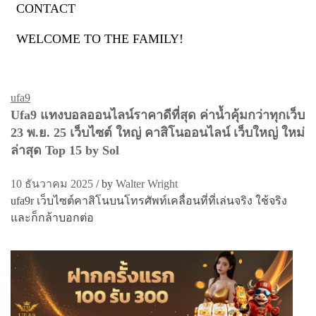
CONTACT
ป้ายกำกับ:
ufa9
WELCOME TO THE FAMILY!
ufa9
Ufa9 แทงบอลออนไลน์ราคาดีที่สุด ค่าน้ำคุ้มกว่าทุกเว็บ
23 พ.ย. 25 เว็บไซต์ ใหญ่ คาสิโนออนไลน์ เว็บใหญ่ ใหม่
ล่าสุด Top 15 by Sol
10 ธันวาคม 2025
/
by
Walter Wright
ufa9r เว็บไซต์คาสิโนบนโทรศัพท์เคลื่อนที่ที่เล่นจริง ใช้จริง
และก็กล้าบอกต่อ