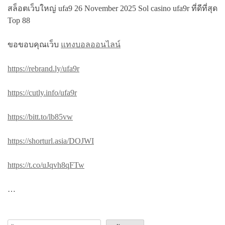
สล็อตเว็บใหญ่ ufa9 26 November 2025 Sol casino ufa9r ที่ดีที่สุด
Top 88
ขอขอบคุณเว็บ
แทงบอลออนไลน์
https://rebrand.ly/ufa9r
https://cutly.info/ufa9r
https://bitt.to/lb85vw
https://shorturl.asia/DOJWI
https://t.co/uJqvh8qFTw
…