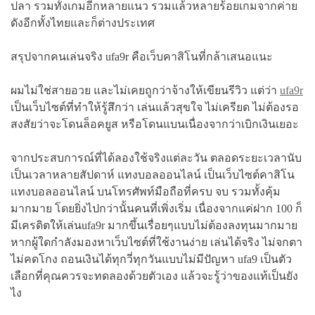
ปลา รวมทั้งเกมอีกหลายแนว รวมแล้วหลายร้อยเกมจากค่าย
ดังอีกทั้งไทยและก็ต่างประเทศ
สรุปจากคนเล่นจริง ufa9r คือเว็บคาสิโนที่กล้าเสนอแนะ
ผมไม่ใช่สายอวย และไม่เคยถูกว่าจ้างให้เขียนรีวิว แต่ว่า
ufa9r
เป็นเว็บไซต์ที่ทำให้รู้สึกว่า เล่นแล้วสุขใจ ไม่เครียด ไม่ต้องรอ
สงสัยว่าจะโดนล็อคยูส หรือโดนแบนเนื่องจากว่าเบิกเงินเยอะ
จากประสบการณ์ที่ได้ลองใช้จริงแต่ละวัน ตลอดระยะเวลานับ
เป็นเวลาหลายสัปดาห์ แทงบอลออนไลน์ เป็นเว็บไซต์คาสิโน
แทงบอลออนไลน์ บนโทรศัพท์มือถือที่ครบ จบ รวมทั้งคุ้ม
มากมาย โดยยิ่งไปกว่านั้นคนที่เพิ่งเริ่ม เนื่องจากแค่ฝาก 100 ก็
มีเครดิตให้เล่นufa9r มากขึ้นเรื่อยๆแบบไม่ต้องลงทุนมากมาย
หากผู้ใดกำลังมองหาเว็บไซต์ที่ใช้งานง่าย เล่นได้จริง ไม่จกตา
ไม่คดโกง ถอนเงินได้ทุกวี่ทุกวันแบบไม่มีปัญหา ufa9 เป็นตัว
เลือกที่คุณควรจะทดลองด้วยตัวเอง แล้วจะรู้ว่าของแท้เป็นยัง
ไง