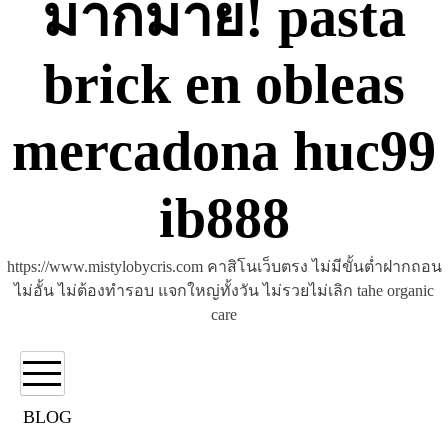
มากมาย! pasta
brick en obleas
mercadona huc99
ib888
https://www.mistylobycris.com คาสิโนเว็บตรง ไม่มีขั้นต่ำฝากถอน
ไม่อั้น ไม่ต้องทำรอบ แจกใหญ่ทั้งวัน ไม่รวยไม่เลิก tahe organic
care
BLOG