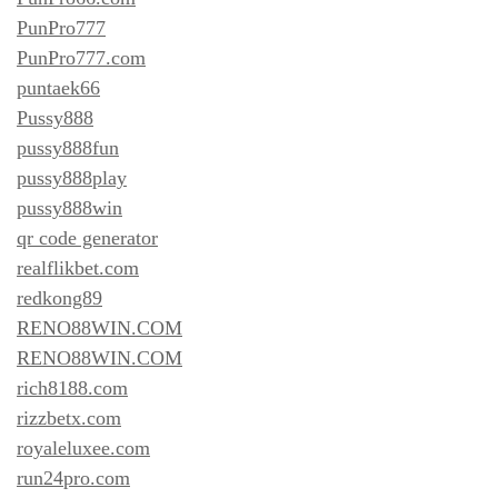
PunPro777
PunPro777.com
puntaek66
Pussy888
pussy888fun
pussy888play
pussy888win
qr code generator
realflikbet.com
redkong89
RENO88WIN.COM
RENO88WIN.COM
rich8188.com
rizzbetx.com
royaleluxee.com
run24pro.com