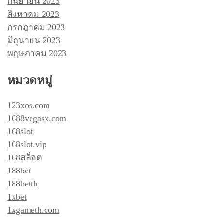
กันยายน 2023
สิงหาคม 2023
กรกฎาคม 2023
มิถุนายน 2023
พฤษภาคม 2023
หมวดหมู่
123xos.com
1688vegasx.com
168slot
168slot.vip
168สล็อต
188bet
188betth
1xbet
1xgameth.com