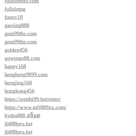
fullsloteiei.com
fullslotpg
funny18
gaojing888
gem99ths.com
gem99ths.com
golden456
gowingo88.com
happy168
hengheng9899.com
hengjing168
hongkong456
https://sretthi99.bet/enter/
https://www.mfj889xx.com/
hydra888 สล็อต
ib888pro.bet
ib888pro.bet