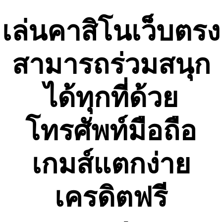
Skip
to
เล่นคาสิโนเว็บตรง
content
สามารถร่วมสนุก
ได้ทุกที่ด้วย
โทรศัพท์มือถือ
เกมส์แตกง่าย
เครดิตฟรี