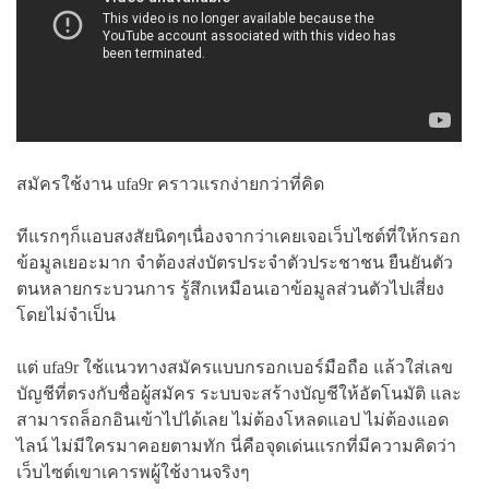
สมัครใช้งาน ufa9r คราวแรกง่ายกว่าที่คิด
ทีแรกๆก็แอบสงสัยนิดๆเนื่องจากว่าเคยเจอเว็บไซต์ที่ให้กรอก
ข้อมูลเยอะมาก จำต้องส่งบัตรประจำตัวประชาชน ยืนยันตัว
ตนหลายกระบวนการ รู้สึกเหมือนเอาข้อมูลส่วนตัวไปเสี่ยง
โดยไม่จำเป็น
แต่ ufa9r ใช้แนวทางสมัครแบบกรอกเบอร์มือถือ แล้วใส่เลข
บัญชีที่ตรงกับชื่อผู้สมัคร ระบบจะสร้างบัญชีให้อัตโนมัติ และ
สามารถล็อกอินเข้าไปได้เลย ไม่ต้องโหลดแอป ไม่ต้องแอด
ไลน์ ไม่มีใครมาคอยตามทัก นี่คือจุดเด่นแรกที่มีความคิดว่า
เว็บไซต์เขาเคารพผู้ใช้งานจริงๆ