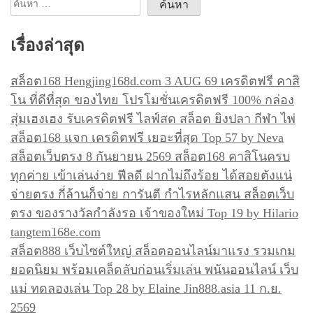
ค้นหา
สำหรับ:
เรื่องล่าสุด
สล็อต168 Hengjing168d.com 3 AUG 69 เครดิตฟรี คาสิ
โน ที่ดีที่สุด ของไทย โปรโมชั่นเครดิตฟรี 100% กล่อง
สุ่มเฮงเฮง รับเครดิตฟรี ไลฟ์สด สล็อต ยิงปลา กีฬา ไพ่
สล็อต168 แจก เครดิตฟรี เยอะที่สุด Top 57 by Neva
สล็อตเว็บตรง 8 กันยายน 2569 สล็อต168 คาสิโนครบ
ทุกค่าย เข้าเล่นง่าย ฟีลดี ฝากไม่ถึงร้อย ได้สอยตังแน่
จ่ายตรง กี่ล้านก็จ่าย การันตี กำไรหลักแสน สล็อตเว็บ
ตรง ของรางวัลกำลังรอ เจ้าของใหม่ Top 19 by Hilario
tangtem168e.com
สล็อต888 เว็บไซต์ใหญ่ สล็อตออนไลน์มาแรง รวมเกม
ยอดนิยม พร้อมเคล็ดลับก่อนเริ่มเล่น พนันออนไลน์ เว็บ
แม่ ทดลองเล่น Top 28 by Elaine Jin888.asia 11 ก.ย.
2569