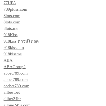
77UFA
789pluss.com
8lots.com
8lots.com
8lots.me
918Kiss
918kiss ดาวน์โหลด
918kissauto
918kissme
ABA
ABAGroup2
abbet789.com
abbet789.com
acebet789.com
allbestbet
allbet24hr
allone745s.com