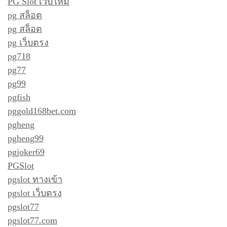
PG Slot เว็บใหม่
pg สล็อต
pg สล็อต
pg เว็บตรง
pg718
pg77
pg99
pgfish
pggold168bet.com
pgheng
pgheng99
pgjoker69
PGSlot
pgslot ทางเข้า
pgslot เว็บตรง
pgslot77
pgslot77.com