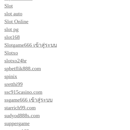
Slot
slot auto
Slot Online
slot pg
slot168
Slotgame666 เข้าสู่ระบบ
Slotxo
slotxo24hr
spbetflik888.com
spinix
sretthi99
ssc915casino.com
ssgame666 เข้าสู่ระบบ
starrich99.com
sudyod888s.com
suppergame