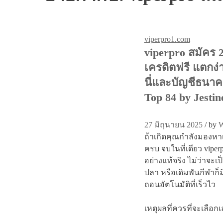
viperpro1.com
viperpro สมัคร 
เครดิตฟรี แตกง่
นี่และบัญชีธนา
Top 84 by Jestin
27 มิถุนายน 2025
/
by
W
ถ้าเกิดคุณกำลังมองหาเ
ครบ จบในที่เดียว viperp
อย่างแท้จริง ไม่ว่าจะเ
ปลา หรือเดิมพันกีฬาก
ถอนอัตโนมัติที่เร็วไว
เหตุผลที่ควรที่จะเลือกเ