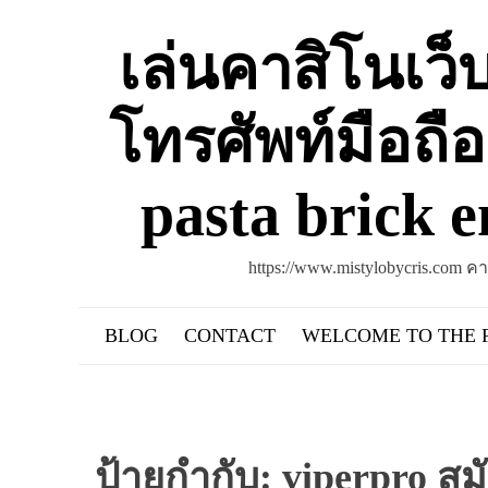
Skip
to
เล่นคาสิโนเว็
content
โทรศัพท์มือถื
pasta brick 
https://www.mistylobycris.com คา
BLOG
CONTACT
WELCOME TO THE 
ป้ายกำกับ:
viperpro สม