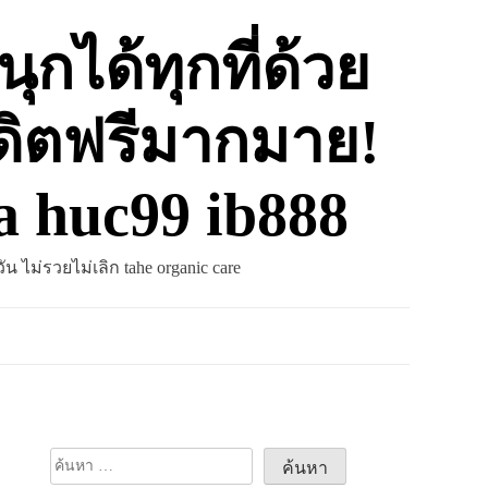
กได้ทุกที่ด้วย
รดิตฟรีมากมาย!
a huc99 ib888
น ไม่รวยไม่เลิก tahe organic care
ค้นหา