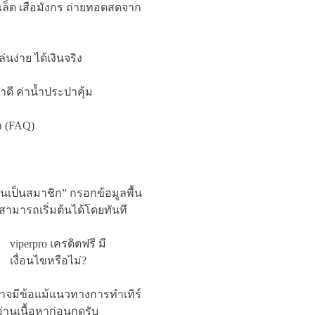
เล็ต เสือมังกร ถ่ายทอดสดจาก
นง่าย ได้เงินจริง
ดี ค่าน้ำประปาคุ้ม
ก (FAQ)
ยนเป็นสมาชิก” กรอกข้อมูลพื้น
ามารถเริ่มต้นได้โดยทันที
viperpro เครดิตฟรี มี
เงื่อนไขหรือไม่?
าจมีข้อแม้แนวทางการทำเทิร์
อ่านเนื้อหาก่อนกดรับ