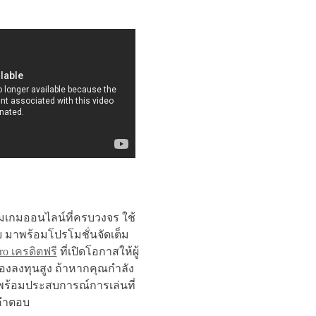
์มเกมออนไลน์ที่ครบวงจร ใช้
ย มาพร้อมโปรโมชั่นจัดเต็ม
ro เครดิตฟรี
ที่เปิดโอกาสให้ผู้
ต้องลงทุนสูง ถ้าหากคุณกำลัง
ร้อมประสบการณ์การเล่นที่
นคำตอบ