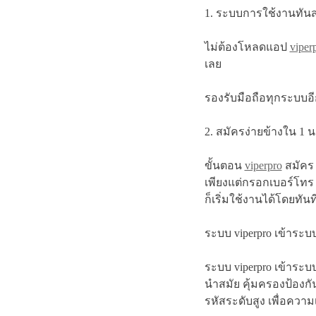
1. ระบบการใช้งานทันส
ไม่ต้องโหลดแอป
viper
เลย
รองรับมือถือทุกระบบอีก
2. สมัครง่ายข้างใน 1 น
ขั้นตอน
viperpro
สมัคร ท
เพียงแต่กรอกเบอร์โทร 
ก็เริ่มใช้งานได้โดยทันท
ระบบ viperpro เข้าระบ
ระบบ viperpro เข้าระบ
นำสมัย คุ้มครองป้องกั
รหัสระดับสูง เพื่อควา