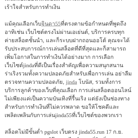
เร้าใจสำหรับการทำเงิน
แม้คุณเลือกเว็บ
จินดา55
ที่ตรงตามข้อกำหนดที่พูดถึง
อาทิเช่น เว็บไซต์ตรงไม่ผ่านเอเย่นต์, บริการครบทุก
ค่ายสล็อตชั้นนำ, และก็ระบบฝากถอนออโต้ คุณจะได้
รับประสบการณ์การเล่นสล็อตที่ดีที่สุดและก็สามารถ
เพิ่มโอกาสในการทำเงินได้อย่างมาก การเลือก
เว็บไซต์jindaที่ดีเป็นเรื่องสำคัญเพื่อความสนุกสนาน
ร่าเริงรวมทั้งความปลอดภัยสำหรับเพื่อการเล่น อย่าลืม
ตรวจทานความปลอดภัย,
jinda
โบนัส, รวมทั้งการ
บริการลูกค้าของเว็บที่คุณเลือก การเล่นสล็อตออนไลน์
ไม่เพียงแค่เป็นความบันเทิงที่รื้นเริง แต่ยังเป็นช่องทาง
สำหรับการทำเงินที่ไม่ควรพลาด ขอให้โชคดีและ
เพลิดเพลินกับการเล่นjinda55ที่เว็บไซต์ของพวกเรา
สล็อตไม่มีขั้นต่ำ pgslot เว็บตรง jinda55.run 17 ก.ย.