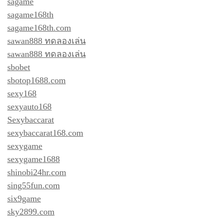
sagame
sagame168th
sagame168th.com
sawan888 ทดลองเล่น
sawan888 ทดลองเล่น
sbobet
sbotop1688.com
sexy168
sexyauto168
Sexybaccarat
sexybaccarat168.com
sexygame
sexygame1688
shinobi24hr.com
sing55fun.com
six9game
sky2899.com