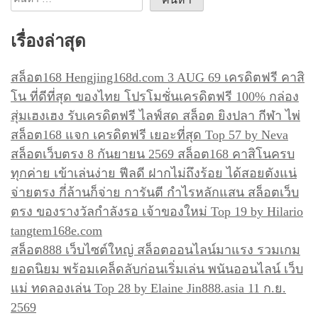
รื่
สำหรับ:
อ
เรื่องล่าสุด
ง
สล็อต168 Hengjing168d.com 3 AUG 69 เครดิตฟรี คาสิ
โน ที่ดีที่สุด ของไทย โปรโมชั่นเครดิตฟรี 100% กล่อง
สุ่มเฮงเฮง รับเครดิตฟรี ไลฟ์สด สล็อต ยิงปลา กีฬา ไพ่
สล็อต168 แจก เครดิตฟรี เยอะที่สุด Top 57 by Neva
สล็อตเว็บตรง 8 กันยายน 2569 สล็อต168 คาสิโนครบ
ทุกค่าย เข้าเล่นง่าย ฟีลดี ฝากไม่ถึงร้อย ได้สอยตังแน่
จ่ายตรง กี่ล้านก็จ่าย การันตี กำไรหลักแสน สล็อตเว็บ
ตรง ของรางวัลกำลังรอ เจ้าของใหม่ Top 19 by Hilario
tangtem168e.com
สล็อต888 เว็บไซต์ใหญ่ สล็อตออนไลน์มาแรง รวมเกม
ยอดนิยม พร้อมเคล็ดลับก่อนเริ่มเล่น พนันออนไลน์ เว็บ
แม่ ทดลองเล่น Top 28 by Elaine Jin888.asia 11 ก.ย.
2569