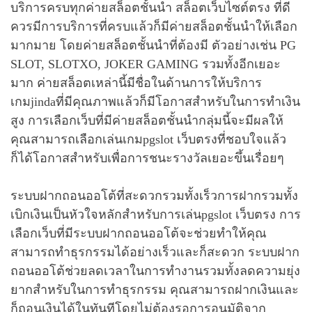
บริการครบทุกค่ายสล็อตชั้นนำ สล็อตเว็บไซต์ตรง ที่ดี
ควรมีการบริการที่ครบแล้วก็มีค่ายสล็อตชั้นนำให้เลือก
มากมาย โดยค่ายสล็อตชั้นนำที่ต้องมี ตัวอย่างเช่น PG
SLOT, SLOTXO, JOKER GAMING รวมทั้งอีกเยอะ
มาก ค่ายสล็อตเหล่านี้มีชื่อในด้านการให้บริการ
เกมjindaที่มีคุณภาพแล้วก็มีโอกาสสำหรับในการทำเงิน
สูง การเลือกเว็บที่มีค่ายสล็อตชั้นนำกลุ่มนี้จะมีผลให้
คุณสามารถเลือกเล่นเกมpgslot เว็บตรงที่ชอบใจแล้ว
ก็ได้โอกาสสำหรับเพื่อการชนะรางวัลเยอะขึ้นเรื่อยๆ
ระบบฝากถอนออโต้ที่สะดวกรวมทั้งเร็วการฝากรวมทั้ง
เบิกเงินเป็นหัวใจหลักสำหรับการเล่นpgslot เว็บตรง การ
เลือกเว็บที่มีระบบฝากถอนออโต้จะช่วยทำให้คุณ
สามารถทำธุรกรรมได้อย่างเร็วและก็สะดวก ระบบฝาก
ถอนออโต้ช่วยลดเวลาในการทำงานรวมทั้งลดความยุ่ง
ยากสำหรับในการทำธุรกรรม คุณสามารถฝากเงินและ
ก็ถอนเงินได้ในทันทีโดยไม่ต้องรอการอนุมัติจาก