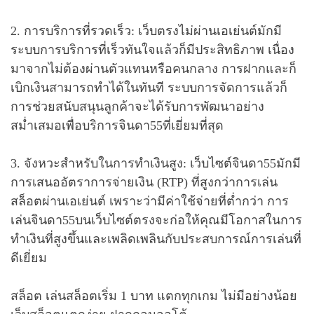
2. การบริการที่รวดเร็ว: เว็บตรงไม่ผ่านเอเย่นต์มักมี
ระบบการบริการที่เร็วทันใจแล้วก็มีประสิทธิภาพ เนื่อง
มาจากไม่ต้องผ่านตัวแทนหรือคนกลาง การฝากและก็
เบิกเงินสามารถทำได้ในทันที ระบบการจัดการแล้วก็
การช่วยสนับสนุนลูกค้าจะได้รับการพัฒนาอย่าง
สม่ำเสมอเพื่อบริการจินดา55ที่เยี่ยมที่สุด
3. จังหวะสำหรับในการทำเงินสูง: เว็บไซต์จินดา55มักมี
การเสนออัตราการจ่ายเงิน (RTP) ที่สูงกว่าการเล่น
สล็อตผ่านเอเย่นต์ เพราะว่ามีค่าใช้จ่ายที่ต่ำกว่า การ
เล่นจินดา55บนเว็บไซต์ตรงจะก่อให้คุณมีโอกาสในการ
ทำเงินที่สูงขึ้นและเพลิดเพลินกับประสบการณ์การเล่นที่
ดีเยี่ยม
สล็อต เล่นสล็อตเริ่ม 1 บาท แตกทุกเกม ไม่มีอย่างน้อย