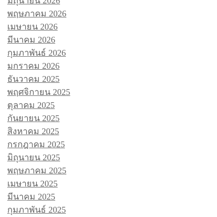
มิถุนายน 2026
พฤษภาคม 2026
เมษายน 2026
มีนาคม 2026
กุมภาพันธ์ 2026
มกราคม 2026
ธันวาคม 2025
พฤศจิกายน 2025
ตุลาคม 2025
กันยายน 2025
สิงหาคม 2025
กรกฎาคม 2025
มิถุนายน 2025
พฤษภาคม 2025
เมษายน 2025
มีนาคม 2025
กุมภาพันธ์ 2025