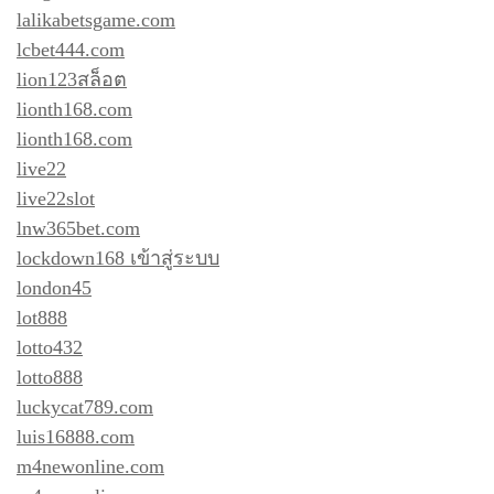
lalikabetsgame.com
lcbet444.com
lion123สล็อต
lionth168.com
lionth168.com
live22
live22slot
lnw365bet.com
lockdown168 เข้าสู่ระบบ
london45
lot888
lotto432
lotto888
luckycat789.com
luis16888.com
m4newonline.com