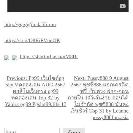
http://gg.gg/jinda55-run
https://t.co/O8RiFVnpOK
https://shorturl.asia/nM3Bt
แ
Previous:
Pg99 เว็บไซต์pg
Next:
Pussy888 9 August
slot ทดลองเล่น AUG 2567
2567 พุซซี่888 แจกเครดิต
น
คาสิโนเว็บตรง pg99
ฟรี เว็บตรง ฝาก-ถอน
ะ
ทดลองเล่น Top 32 by
ภายใน 10วิเล่นง่าย ถอนได้
Yanira pg99 Pgslot99.life 13
ไม่จำกัด พุซซี่888 มั่นคง
แ
เงินชัวร์ Top 31 by Leanne
น
pussy888fun.asia
ว
เ
ค้นหา