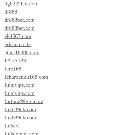
dgb222hot.com
dr888
dr888bet.com
dr888bet.com
ek4567.com
erisauto.site
etbet16888.com
FAFA123
faro168
fcharoenkit168.com
finnivips.com
finnivips.com
fortune99vip.com
fox689ok.com
fox689ok.com
fullslot
fullsloteiei.com