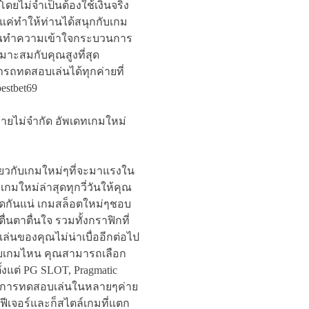
ยไม่จำเป็นต้องใช้เงินจริง
แค่ทำให้ท่านได้สนุกกับเกม
้คุณทำความเข้าใจกระบวนการ
หมาะสมกับคุณสูงที่สุด
รถทดสอบเล่นได้ทุกค่ายที่
bestbet69
ค่ายไม่จำกัด อัพเดทเกมใหม่
่ยวกับเกมใหม่ๆที่จะมาแรงใน
เกมใหม่ล่าสุดทุกวี่วันให้คุณ
ดกันแน่ เกมสล็อตใหม่ๆชอบ
ตื่นตาตื่นใจ รวมทั้งกราฟิกที่
รเล่นของคุณไม่น่าเบื่ออีกต่อไป
ยเกมไหน คุณสามารถเลือก
้งแต่ PG SLOT, Pragmatic
ื่นๆการทดสอบเล่นในหลายๆค่าย
ีเจอร์และก็สไตล์เกมที่แตก