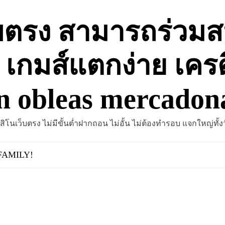
บตรง สามารถร่วมสนุ
อ เกมส์แตกง่าย เค
en obleas mercadon
สิโนเว็บตรง ไม่มีขั้นต่ำฝากถอน ไม่อั้น ไม่ต้องทำรอบ แจกใหญ่ทั้งวั
FAMILY!