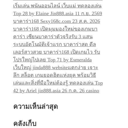
เริ่มเล่น พนันออนไลน์ เว็บแม่ ทดลองเล่น
Top 28 by Elaine Jin888.asia 11 ก.ย. 2569
บาคาร่า168 Sexy168c.com 23 ส.ค. 2026
บาคาร่า168 เปิดมุมมองใหม่ของเกมบา
คาร่า เซียนบาคาร่าตัวจริงรับ 3 แสน
ระบบอัตโนมัติเจ้าแรก บาคาร่าสด ดีล
เลอร์สาวสวย บาคาร่า168 เปิดเกมไว รับ
โปรใหญ่ไปเลย Top 71 by Esmeralda
เว็บใหญ่ jinda888 websiteแตกง่าย เจาะ
ลึก สล็อต เกมยอดฮิตแห่งยุค พร้อมวิธี
เล่นและสิ่งที่มือใหม่ต้องรู้ ทดลองเล่น Top
42 by Ariel jin888.asia 26 ก.ค. 26 casino
ความเห็นล่าสุด
คลังเก็บ