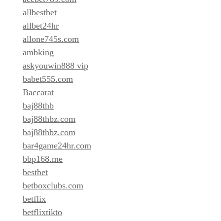
allbestbet
allbet24hr
allone745s.com
ambking
askyouwin888 vip
babet555.com
Baccarat
baj88thb
baj88thbz.com
baj88thbz.com
bar4game24hr.com
bbp168.me
bestbet
betboxclubs.com
betflix
betflixtikto