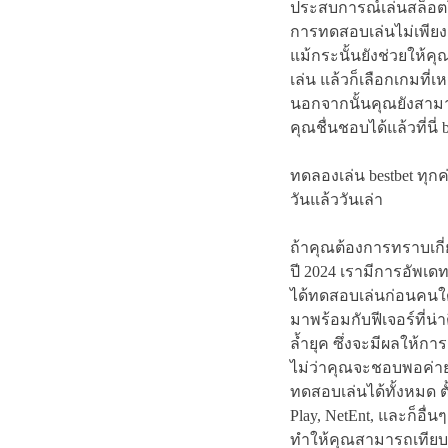
ประสบการณ์เล่นสล็อตโด
การทดสอบเล่นไม่เพียง
แม้กระนั้นยังช่วยให
เล่น แล้วก็เลือกเกมที่เ
นอกจากนั้นคุณยังสามา
คุณชื่นชอบได้แล้วที่นี่ 
ทดลองเล่น bestbet ทุก
วันแล้ววันเล่า
ถ้าคุณต้องการทราบเกี
ปี 2024 เรามีการอัพเดท
ได้ทดสอบเล่นก่อนคนใ
มาพร้อมกับฟีเจอร์ที่น่า
ล้ำยุค ซึ่งจะมีผลให้กา
ไม่ว่าคุณจะชอบพอค่า
ทดสอบเล่นได้ทั้งหมด ตั
Play, NetEnt, และก็อ
ทำให้คุณสามารถเทียบฟ