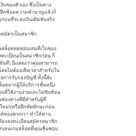
งินของตัวเอง ซึ่งเป็นทาง
การฝึกซ้อมความชำนาญแล้วก็
่อนที่จะลงเงินเดิมพันจริง
งสมัครเป็นสมาชิก
นสล็อตทดสอบเล่นที่เว็บของ
ลงทะเบียนเป็นสมาชิกก่อน ก็
ทันที! นี่แสดงว่าคุณสามารถ
ย โดยไม่ต้องเสียเวลาสำหรับใน
ารรับรองบัญชี ทั้งนี้ยัง
อตจากผู้ให้บริการชั้นหนึ่ง
ที่ใช้งานง่ายและไม่ซับซ้อน
องทางที่ดีสำหรับผู้ที่
หม่ๆหรือฝึกหัดทักษะก่อน
ซต์ของพวกเรา ทำให้ท่าน
ต้องลงทะเบียนสมัครสมาชิก
กเล่นเกมสล็อตที่คุณชื่นชอบ