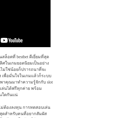
ตที่ bestbet ดีเยี่ยมที่สุด
ลิศในเกมยอดนิยมเป็นอย่าง
ไม่ใช่น้อยก็ปรารถนาที่จะ
 เพื่อมั่นใจในเกมแล้วก็ระบบ
ะพาคุณมาทำความรู้จักกับ slot
ล่นได้ฟรีทุกค่าย พร้อม
นใดกันแน่
 ไม่ต้องลงทุน การทดสอบเล่น
ที่สุดสำหรับคนที่อยากสัมผัส