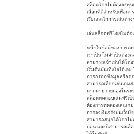
สล็อตโดยไม่ต้องลงทุนเ
เลือกที่ดีสำหรับเพื่อ
เรียนกลไกการเล่นต่างๆก
เล่นสล็อตฟรีโดยไม่ต้อ
หนึ่งในข้อดีของการเล่
เราเป็น ไม่จำเป็นต้อง
สามารถเข้าเล่นได้โดย
เริ่มต้นบันเทิงใจได้เล
การกรอกข้อมูลหรือคอยก
สามารถเลือกเล่นเกมสล็
มากมายก่ายกองในระบบ
สล็อตทดสอบเล่นฟรีเป็นช่
ต้องการทดลองเล่นเกมใ
การลงเงินจริงบนเว็บไ
สามารถสนุกได้โดยไม่
ก่อน และก็สามารถเลือ
ได้ในทันที