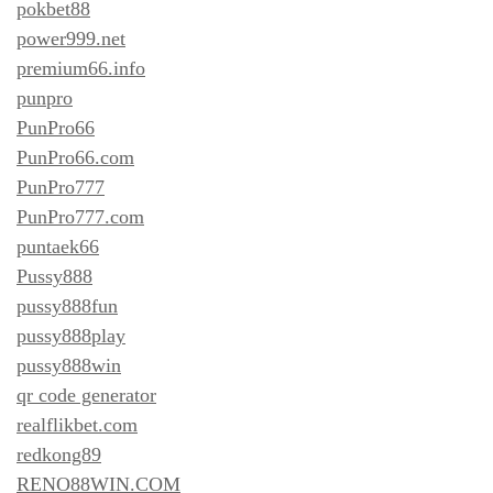
pokbet88
power999.net
premium66.info
punpro
PunPro66
PunPro66.com
PunPro777
PunPro777.com
puntaek66
Pussy888
pussy888fun
pussy888play
pussy888win
qr code generator
realflikbet.com
redkong89
RENO88WIN.COM