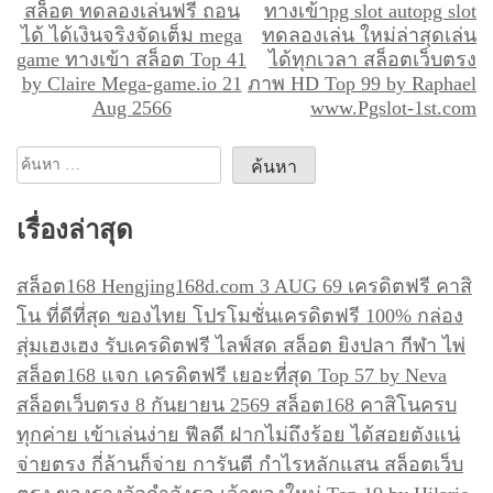
สล็อต ทดลองเล่นฟรี ถอน
ทางเข้าpg slot autopg slot
น
ได้ ได้เงินจริงจัดเต็ม mega
ทดลองเล่น ใหม่ล่าสุดเล่น
ะ
game ทางเข้า สล็อต Top 41
ได้ทุกเวลา สล็อตเว็บตรง
by Claire Mega-game.io 21
ภาพ HD Top 99 by Raphael
แ
Aug 2566
www.Pgslot-1st.com
น
ว
ค้นหา
เ
สำหรับ:
รื่
เรื่องล่าสุด
อ
ง
สล็อต168 Hengjing168d.com 3 AUG 69 เครดิตฟรี คาสิ
โน ที่ดีที่สุด ของไทย โปรโมชั่นเครดิตฟรี 100% กล่อง
สุ่มเฮงเฮง รับเครดิตฟรี ไลฟ์สด สล็อต ยิงปลา กีฬา ไพ่
สล็อต168 แจก เครดิตฟรี เยอะที่สุด Top 57 by Neva
สล็อตเว็บตรง 8 กันยายน 2569 สล็อต168 คาสิโนครบ
ทุกค่าย เข้าเล่นง่าย ฟีลดี ฝากไม่ถึงร้อย ได้สอยตังแน่
จ่ายตรง กี่ล้านก็จ่าย การันตี กำไรหลักแสน สล็อตเว็บ