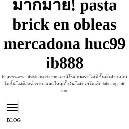
มากมาย! pasta
brick en obleas
mercadona huc99
ib888
https://www.mistylobycris.com คาสิโนเว็บตรง ไม่มีขั้นต่ำฝากถอน
ไม่อั้น ไม่ต้องทำรอบ แจกใหญ่ทั้งวัน ไม่รวยไม่เลิก tahe organic
care
BLOG