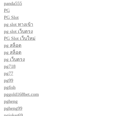
panda555
PG
PG Slot
pg slot ทางเข้า
pg slot เว็บตรง
PG Slot เว็บใหม่
pg สล็อต
pg สล็อต
pg เว็บตรง
pg718
pg77
pg99
pgfish
pggold168bet.com
pgheng
pgheng99
pgjoker69