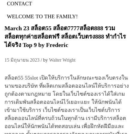
CONTACT
สล็อตยอดนิยม
WELCOME TO THE FAMILY!
สล็อตเว็บตรง888 https://www.Jinda55.com 5
March 23 สล็อต55 สล็อต7777สล็อต888 รวม
สล็อตทุกค่ายสล็อตฟรี สล็อตเว็บตรง888 ทำกำไร
ได้จริง Top 9 by Frederic
15 มิถุนายน 2023
/
by
Walter Wright
สล็อต55 55slot เปิดให้บริการในลักษณะของเว็บตรงใน
นามของบริษัท ที่ผลิตเกมสล็อตออนไลน์ให้บริการอย่าง
ถูกต้องตามกฎหมาย โดยในเว็บไซต์ของเราได้ใส่เกม
การเดิมพันสล็อตออนไลน์ไว้เยอะแยะ ให้นักพนันได้
เข้ามาใช้บริการ เว็บไซต์ของเราเป็นเว็บไซต์บริการ
สล็อตออนไลน์ที่ครบถ้วนในทุกด้าน เรามีบริการสล็อต
ออนไลน์ให้นักพนันได้ทดสอบเล่น เพื่อฝึกหัดฝีมือและ