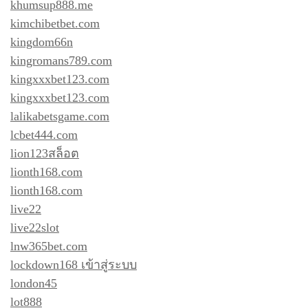
khumsup888.me
kimchibetbet.com
kingdom66n
kingromans789.com
kingxxxbet123.com
kingxxxbet123.com
lalikabetsgame.com
lcbet444.com
lion123สล็อต
lionth168.com
lionth168.com
live22
live22slot
lnw365bet.com
lockdown168 เข้าสู่ระบบ
london45
lot888