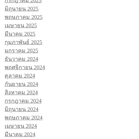
กรกฎาคม 2025
มิถุนายน 2025
พฤษภาคม 2025
เมษายน 2025
มีนาคม 2025
กุมภาพันธ์ 2025
มกราคม 2025
ธันวาคม 2024
พฤศจิกายน 2024
ตุลาคม 2024
กันยายน 2024
สิงหาคม 2024
กรกฎาคม 2024
มิถุนายน 2024
พฤษภาคม 2024
เมษายน 2024
มีนาคม 2024