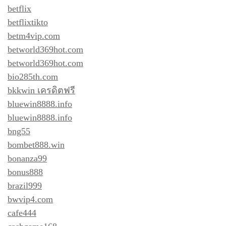
betflix
betflixtikto
betm4vip.com
betworld369hot.com
betworld369hot.com
bio285th.com
bkkwin เครดิตฟรี
bluewin8888.info
bluewin8888.info
bng55
bombet888.win
bonanza99
bonus888
brazil999
bwvip4.com
cafe444