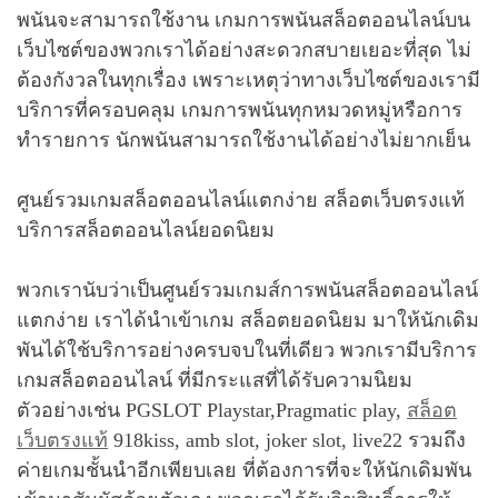
พนันจะสามารถใช้งาน เกมการพนันสล็อตออนไลน์บน
เว็บไซต์ของพวกเราได้อย่างสะดวกสบายเยอะที่สุด ไม่
ต้องกังวลในทุกเรื่อง เพราะเหตุว่าทางเว็บไซต์ของเรามี
บริการที่ครอบคลุม เกมการพนันทุกหมวดหมู่หรือการ
ทำรายการ นักพนันสามารถใช้งานได้อย่างไม่ยากเย็น
ศูนย์รวมเกมสล็อตออนไลน์แตกง่าย สล็อตเว็บตรงแท้
บริการสล็อตออนไลน์ยอดนิยม
พวกเรานับว่าเป็นศูนย์รวมเกมส์การพนันสล็อตออนไลน์
แตกง่าย เราได้นำเข้าเกม สล็อตยอดนิยม มาให้นักเดิม
พันได้ใช้บริการอย่างครบจบในที่เดียว พวกเรามีบริการ
เกมสล็อตออนไลน์ ที่มีกระแสที่ได้รับความนิยม
ตัวอย่างเช่น PGSLOT Playstar,Pragmatic play,
สล็อต
เว็บตรงแท้
918kiss, amb slot, joker slot, live22 รวมถึง
ค่ายเกมชั้นนำอีกเพียบเลย ที่ต้องการที่จะให้นักเดิมพัน