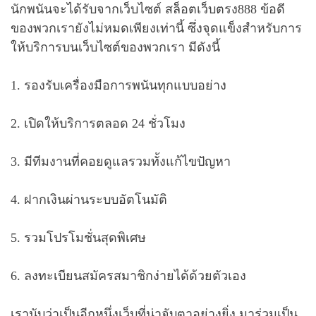
นักพนันจะได้รับจากเว็บไซต์ สล็อตเว็บตรง888 ข้อดี
ของพวกเรายังไม่หมดเพียงเท่านี้ ซึ่งจุดแข็งสำหรับการ
ให้บริการบนเว็บไซต์ของพวกเรา มีดังนี้
1. รองรับเครื่องมือการพนันทุกแบบอย่าง
2. เปิดให้บริการตลอด 24 ชั่วโมง
3. มีทีมงานที่คอยดูแลรวมทั้งแก้ไขปัญหา
4. ฝากเงินผ่านระบบอัตโนมัติ
5. รวมโปรโมชั่นสุดพิเศษ
6. ลงทะเบียนสมัครสมาชิกง่ายได้ด้วยตัวเอง
เรานับว่าเป็นอีกหนึ่งเว็บที่น่าจับตาอย่างยิ่ง มาร่วมเป็น