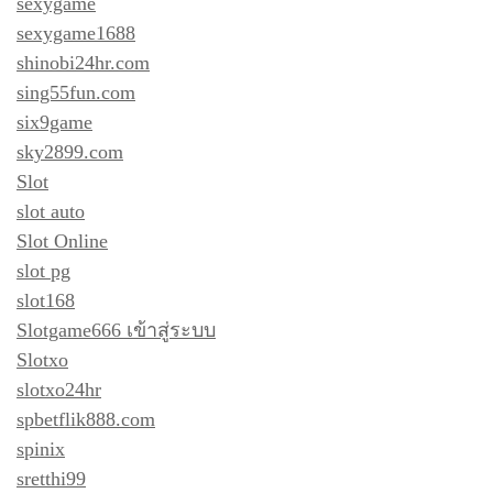
sexygame
sexygame1688
shinobi24hr.com
sing55fun.com
six9game
sky2899.com
Slot
slot auto
Slot Online
slot pg
slot168
Slotgame666 เข้าสู่ระบบ
Slotxo
slotxo24hr
spbetflik888.com
spinix
sretthi99