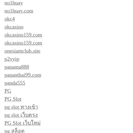
no1huay
no1huay.com
okc4
okcasino
okcasino159.com
okcasino159.com
onesiamclub.site
p2vvip
panama888
pananthai99.com
panda555
PG
PG Slot
pg slot ทางเข้า
pg slot เว็บตรง
PG Slot เว็บใหม่
pg สล็อต