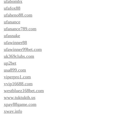
ufabombx
ufafox88
ufaheno88.com
ufanance
ufanance789.com
ufasnake
ufawinner88
ufawinner99bet.com
uk369clubs.com
up2bet
usa899.com
viperpro1.com
vvip16688.com
westbluez168bet.com
www.tuktukth.us
xpay88game.com
xway.info