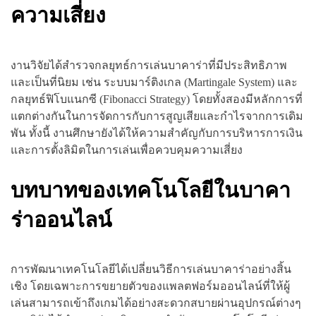
ความเสี่ยง
งานวิจัยได้สำรวจกลยุทธ์การเล่นบาคาร่าที่มีประสิทธิภาพ
และเป็นที่นิยม เช่น ระบบมาร์ติงเกล (Martingale System) และ
กลยุทธ์ฟิโบแนกซี (Fibonacci Strategy) โดยทั้งสองมีหลักการที่
แตกต่างกันในการจัดการกับการสูญเสียและกำไรจากการเดิม
พัน ทั้งนี้ งานศึกษายังได้ให้ความสำคัญกับการบริหารการเงิน
และการตั้งลิมิตในการเล่นเพื่อควบคุมความเสี่ยง
บทบาทของเทคโนโลยีในบาคา
ร่าออนไลน์
การพัฒนาเทคโนโลยีได้เปลี่ยนวิธีการเล่นบาคาร่าอย่างสิ้น
เชิง โดยเฉพาะการขยายตัวของแพลตฟอร์มออนไลน์ที่ให้ผู้
เล่นสามารถเข้าถึงเกมได้อย่างสะดวกสบายผ่านอุปกรณ์ต่างๆ