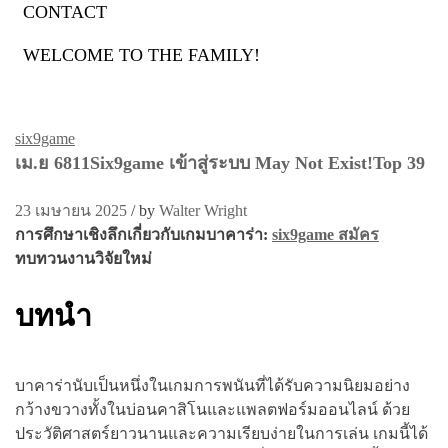
CONTACT
ป้ายกำกับ:
six9game
WELCOME TO THE FAMILY!
six9game
เม.ย 6811Six9game เข้าสู่ระบบ May Not Exist!Top 39
23 เมษายน 2025
/
by
Walter Wright
การศึกษาเชิงลึกเกี่ยวกับเกมบาคาร่า:
six9game สมัคร
ทบทวนงานวิจัยใหม่
บทนำ
บาคาร่านับเป็นหนึ่งในเกมการพนันที่ได้รับความนิยมอย่าง
กว้างขวางทั้งในบ่อนคาสิโนและแพลตฟอร์มออนไลน์ ด้วย
ประวัติศาสตร์ยาวนานและความเรียบง่ายในการเล่น เกมนี้ได้