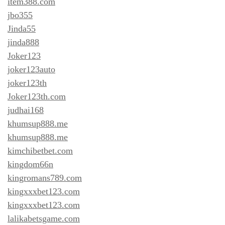
item388.com
jbo355
Jinda55
jinda888
Joker123
joker123auto
joker123th
Joker123th.com
judhai168
khumsup888.me
khumsup888.me
kimchibetbet.com
kingdom66n
kingromans789.com
kingxxxbet123.com
kingxxxbet123.com
lalikabetsgame.com