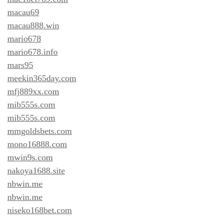
macau69
macau888.win
mario678
mario678.info
mars95
meekin365day.com
mfj889xx.com
mib555s.com
mib555s.com
mmgoldsbets.com
mono16888.com
mwin9s.com
nakoya1688.site
nbwin.me
nbwin.me
niseko168bet.com