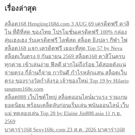
เรื่องล่าสุด
สล็อต168 Hengjing168d.com 3 AUG 69 เครดิตฟรี คาสิ
โน ที่ดีที่สุด ของไทย โปรโมชั่นเครดิตฟรี 100% กล่อง
สุ่มเฮงเฮง รับเครดิตฟรี ไลฟ์สด สล็อต ยิงปลา กีฬา ไพ่
สล็อต168 แจก เครดิตฟรี เยอะที่สุด Top 57 by Neva
สล็อตเว็บตรง 8 กันยายน 2569 สล็อต168 คาสิโนครบ
ทุกค่าย เข้าเล่นง่าย ฟีลดี ฝากไม่ถึงร้อย ได้สอยตังแน่
จ่ายตรง กี่ล้านก็จ่าย การันตี กำไรหลักแสน สล็อตเว็บ
ตรง ของรางวัลกำลังรอ เจ้าของใหม่ Top 19 by Hilario
tangtem168e.com
สล็อต888 เว็บไซต์ใหญ่ สล็อตออนไลน์มาแรง รวมเกม
ยอดนิยม พร้อมเคล็ดลับก่อนเริ่มเล่น พนันออนไลน์ เว็บ
แม่ ทดลองเล่น Top 28 by Elaine Jin888.asia 11 ก.ย.
2569
บาคาร่า168 Sexy168c.com 23 ส.ค. 2026 บาคาร่า168