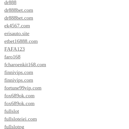
dr888
dr888bet.com
dr888bet.com
ek4567.com
erisauto.site
etbet16888.com
FAFA123
faro168
fcharoenkit168.com
finnivips.com
finnivips.com
fortune99vip.com
fox689ok.com
fox689ok.com
fullslot
fullsloteiei.com
fullslotpg