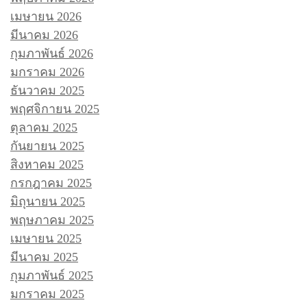
เมษายน 2026
มีนาคม 2026
กุมภาพันธ์ 2026
มกราคม 2026
ธันวาคม 2025
พฤศจิกายน 2025
ตุลาคม 2025
กันยายน 2025
สิงหาคม 2025
กรกฎาคม 2025
มิถุนายน 2025
พฤษภาคม 2025
เมษายน 2025
มีนาคม 2025
กุมภาพันธ์ 2025
มกราคม 2025