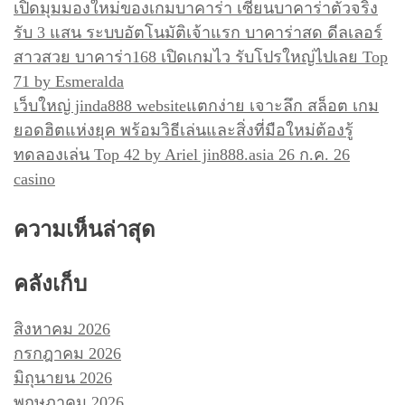
เปิดมุมมองใหม่ของเกมบาคาร่า เซียนบาคาร่าตัวจริง
รับ 3 แสน ระบบอัตโนมัติเจ้าแรก บาคาร่าสด ดีลเลอร์
สาวสวย บาคาร่า168 เปิดเกมไว รับโปรใหญ่ไปเลย Top
71 by Esmeralda
เว็บใหญ่ jinda888 websiteแตกง่าย เจาะลึก สล็อต เกม
ยอดฮิตแห่งยุค พร้อมวิธีเล่นและสิ่งที่มือใหม่ต้องรู้
ทดลองเล่น Top 42 by Ariel jin888.asia 26 ก.ค. 26
casino
ความเห็นล่าสุด
คลังเก็บ
สิงหาคม 2026
กรกฎาคม 2026
มิถุนายน 2026
พฤษภาคม 2026