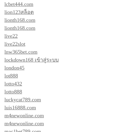
lcbet444.com
lion123สล็อต
lionth168.com
lionth168.com
live22
live22slot
lnw365bet.com
lockdown168 เข้าสู่ระบบ
london45
lot888
lotto432
lotto888
luckycat789.com
luis16888.com
m4newonline.com
m4newonline.com
mac1bet789.com