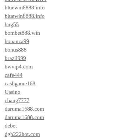
bluewin8888.info
bluewin8888.info
bng55
bombet888.win
bonanza99
bonus888
brazil999
bwvip4.com
cafe444
cashgame168
Casino
chang7777
daruma1688.com
daruma1688.com
debet
dgb222hot.com