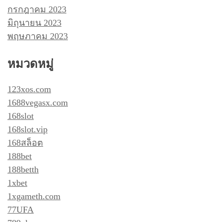
กรกฎาคม 2023
มิถุนายน 2023
พฤษภาคม 2023
หมวดหมู่
123xos.com
1688vegasx.com
168slot
168slot.vip
168สล็อต
188bet
188betth
1xbet
1xgameth.com
77UFA