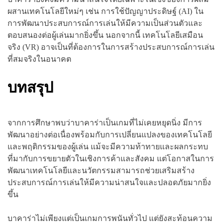
ผสานเทคโนโลยีใหม่ๆ เช่น การใช้ปัญญาประดิษฐ์ (AI) ใน
การพัฒนาประสบการณ์การเล่นให้มีความเป็นส่วนตัวและ
ตอบสนองต่อผู้เล่นมากยิ่งขึ้น นอกจากนี้ เทคโนโลยีเสมือน
จริง (VR) อาจเป็นที่ต้องการในการสร้างประสบการณ์การเล่น
ที่สมจริงในอนาคต
บทสรุป
จากการศึกษาพบว่าบาคาร่าเป็นเกมที่ไม่เคยหยุดนิ่ง มีการ
พัฒนาอย่างต่อเนื่องพร้อมกับการเปลี่ยนแปลงของเทคโนโลยี
และพฤติกรรมของผู้เล่น แม้จะมีความท้าทายและผลกระทบ
ที่มากับการขยายตัวในเชิงการค้าและสังคม แต่โอกาสในการ
พัฒนาเทคโนโลยีและนวัตกรรมสามารถช่วยเสริมสร้าง
ประสบการณ์การเล่นให้มีความน่าสนใจและปลอดภัยมากยิ่ง
ขึ้น
บาคาร่าไม่เพียงแต่เป็นเกมการพนันทั่วไป แต่ยังสะท้อนความ