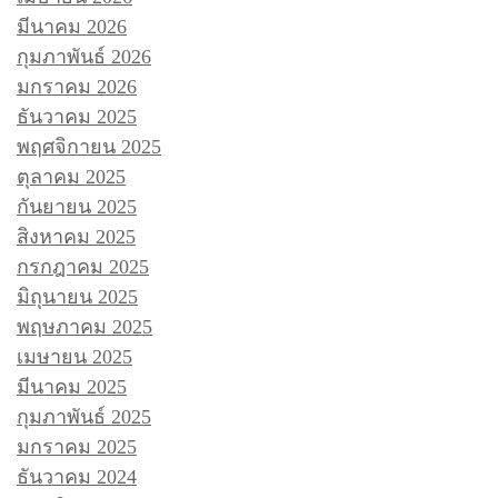
มีนาคม 2026
กุมภาพันธ์ 2026
มกราคม 2026
ธันวาคม 2025
พฤศจิกายน 2025
ตุลาคม 2025
กันยายน 2025
สิงหาคม 2025
กรกฎาคม 2025
มิถุนายน 2025
พฤษภาคม 2025
เมษายน 2025
มีนาคม 2025
กุมภาพันธ์ 2025
มกราคม 2025
ธันวาคม 2024