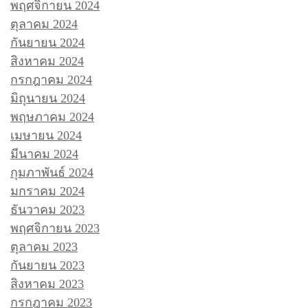
พฤศจิกายน 2024
ตุลาคม 2024
กันยายน 2024
สิงหาคม 2024
กรกฎาคม 2024
มิถุนายน 2024
พฤษภาคม 2024
เมษายน 2024
มีนาคม 2024
กุมภาพันธ์ 2024
มกราคม 2024
ธันวาคม 2023
พฤศจิกายน 2023
ตุลาคม 2023
กันยายน 2023
สิงหาคม 2023
กรกฎาคม 2023