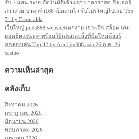
รับ 3 แสน ระบบอัตโนมัติเจ้าแรก บาคาร่าสด ดีลเลอร์
สาวสวย บาคาร่า168 เปิดเกมไว รับโปรใหญ่ไปเลย Top
71 by Esmeralda
เว็บใหญ่ jinda888 websiteแตกง่าย เจาะลึก สล็อต เกม
ยอดฮิตแห่งยุค พร้อมวิธีเล่นและสิ่งที่มือใหม่ต้องรู้
ทดลองเล่น Top 42 by Ariel jin888.asia 26 ก.ค. 26
casino
ความเห็นล่าสุด
คลังเก็บ
สิงหาคม 2026
กรกฎาคม 2026
มิถุนายน 2026
พฤษภาคม 2026
เมษายน 2026