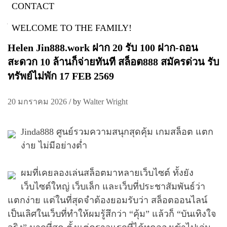
CONTACT
jinda888
WELCOME TO THE FAMILY!
Jinda888 ได้เงินจริง เกมฮิต ไม่จกตา Top 28 by
Helen Jin888.work ฝาก 20 รับ 100 ฝาก-ถอน
สะดวก 10 ล้านก็จ่ายทันที สล็อต888 สมัครด่วน รับ
ทรัพย์ไม่พัก 17 FEB 2569
20 มกราคม 2026
/
by
Walter Wright
Jinda888 ศูนย์รวมความสนุกสุดคุ้ม เกมสล็อต แตก
ง่าย ไม่มีอย่างต่ำ
ผมที่เคยลองเล่นสล็อตมาหลายเว็บไซต์ ทั้งยัง
เว็บไซต์ใหญ่ เว็บเล็ก และเว็บที่ประชาสัมพันธ์ว่า
แตกง่าย แต่ในที่สุดจำต้องยอมรับว่า สล็อตออนไลน์
เป็นเลิศในเว็บที่ทำให้ผมรู้สึกว่า “คุ้ม” แล้วก็ “บันเทิงใจ