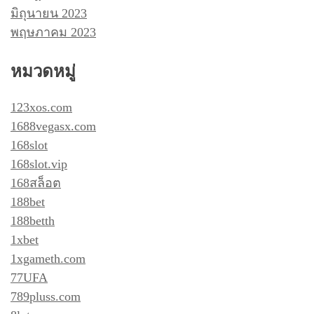
มิถุนายน 2023
พฤษภาคม 2023
หมวดหมู่
123xos.com
1688vegasx.com
168slot
168slot.vip
168สล็อต
188bet
188betth
1xbet
1xgameth.com
77UFA
789pluss.com