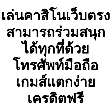
Skip
to
เล่นคาสิโนเว็บตรง
content
สามารถร่วมสนุก
ได้ทุกที่ด้วย
โทรศัพท์มือถือ
เกมส์แตกง่าย
เครดิตฟรี