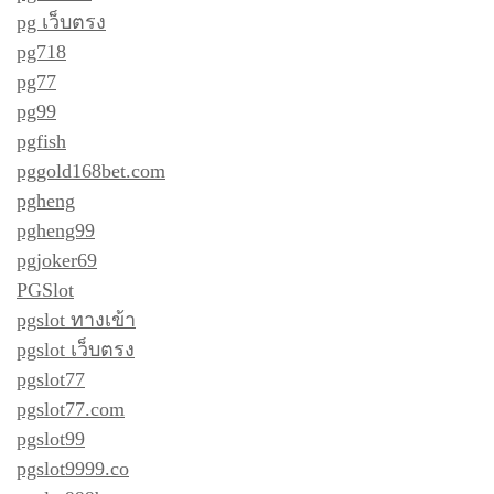
pg เว็บตรง
pg718
pg77
pg99
pgfish
pggold168bet.com
pgheng
pgheng99
pgjoker69
PGSlot
pgslot ทางเข้า
pgslot เว็บตรง
pgslot77
pgslot77.com
pgslot99
pgslot9999.co