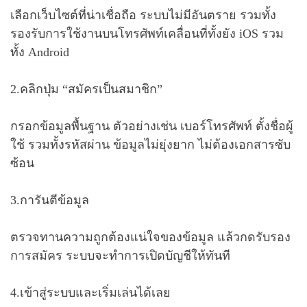
เลือกเว็บไซต์ที่น่าเชื่อถือ ระบบไม่มีอันตราย รวมทั้ง
รองรับการใช้งานบนโทรศัพท์เคลื่อนที่ทั้งยัง iOS รวม
ทั้ง Android
2.คลิกปุ่ม “สมัครเป็นสมาชิก”
กรอกข้อมูลพื้นฐาน ตัวอย่างเช่น เบอร์โทรศัพท์ ตั้งชื่อผู้
ใช้ รวมทั้งรหัสผ่าน ข้อมูลไม่ยุ่งยาก ไม่ต้องเอกสารซับ
ซ้อน
3.การันตีข้อมูล
ตรวจทานความถูกต้องแน่ใจของข้อมูล แล้วกดรับรอง
การสมัคร ระบบจะทำการเปิดบัญชีให้ทันที
4.เข้าสู่ระบบและเริ่มเล่นได้เลย