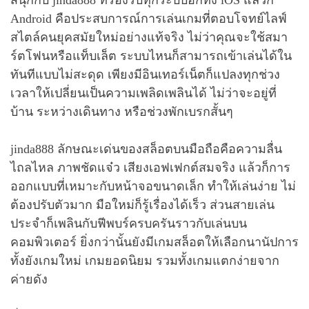
สนุกกับ jinda888 ที่รองรับทุกระบบอีกทั้ง iOS แล้วก็
Android คือประสบการณ์การเล่นเกมที่ตอบโจทย์ไลฟ์
สไตล์คนยุคสมัยใหม่อย่างแท้จริง ไม่ว่าคุณจะใช้สมา
ร์ตโฟนหรือแท็บเล็ต ระบบไหนก็สามารถเข้าเล่นได้ใน
ทันทีแบบไม่สะดุด เพียงมีอินเทอร์เน็ตก็แปลงทุกช่วง
เวลาให้เปลี่ยนเป็นความเพลิดเพลินได้ ไม่ว่าจะอยู่ที่
บ้าน ระหว่างเดินทาง หรือช่วงพักเบรกสั้นๆ
jinda888 ลักษณะเด่นของสล็อตบนมือถือคือความลื่น
ไถลไหล ภาพชัดแจ๋ว เสียงเอฟเฟกต์สมจริง แล้วก็การ
ออกแบบที่เหมาะกับหน้าจอขนาดเล็ก ทำให้เล่นง่าย ไม่
ต้องปรับตัวมาก มือใหม่ก็รู้เรื่องได้เร็ว ส่วนสายเล่น
ประจำก็เพลินกับฟีพบร์ครบครันราวกับเล่นบน
คอมพิวเตอร์ ยิ่งกว่านั้นยังมีเกมสล็อตให้เลือกนานัปการ
ทั้งยังเกมใหม่ เกมยอดนิยม รวมทั้งเกมแตกง่ายจาก
ค่ายดัง