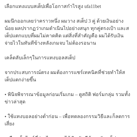
เลือกแทงแบบสเต็ปเพื่อโอกาสกำไรสูง ufa11bet
ผมนึกออกเลยว่าคราวหนึ่ง ผมวาง สเต็ป 3 คู่ ด้วยเงินอย่าง
น้อย ผลปรากฏว่าเกมดำเนินไปอย่างสนุก ทุกคู่ตรงเป้า และส
เต็ปแตกแบบที่ผมไม่คาดคิด แต่สิ่งที่สำคัญคือ ผมได้รับเงิน
จ่ายไวในทันทีข้างหลังเกมจบ ไม่ต้องรอนาน
เคล็ดลับเล็กๆในการแทงบอลสเต็ป
จากประสบการณ์ตรง ผมต้องการแชร์เทคนิคที่ช่วยทำให้ส
เต็ปแตกง่ายขึ้น
• พินิจพิจารณาข้อมูลก่อนเริ่มเกม – ดูสถิติ ฟอร์มกลุ่ม รวมทั้ง
ข่าวล่าสุด
• ใช้แทงบอลอย่างต่ำก่อน – เพื่อทดลองกรรมวิธีและก็ลดการ
เสี่ยง