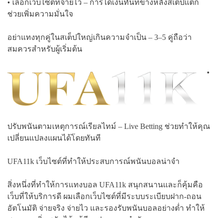
• เลือกเว็บไซต์ที่จ่ายไว – การได้เงินทันทีข้างหลังสเต็ปแตก
ช่วยเพิ่มความมั่นใจ
อย่าแทงทุกคู่ในสเต็ปใหญ่เกินความจำเป็น – 3–5 คู่ถือว่า
สมควรสำหรับผู้เริ่มต้น
•
ปรับพนันตามเหตุการณ์เรียลไทม์ – Live Betting ช่วยทำให้คุณ
เปลี่ยนแปลงแผนได้โดยทันที
UFA11k เว็บไซต์ที่ทำให้ประสบการณ์พนันบอลน่าจำ
สิ่งหนึ่งที่ทำให้การแทงบอล UFA11k สนุกสนานและก็คุ้มคือ
เว็บที่ให้บริการดี ผมเลือกเว็บไซต์ที่มีระบบระเบียบฝาก-ถอน
อัตโนมัติ จ่ายจริง จ่ายไว และรองรับพนันบอลอย่างต่ำ ทำให้