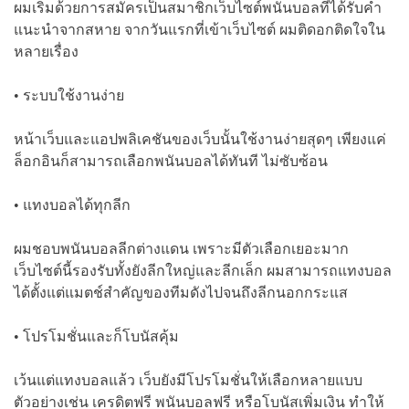
ผมเริ่มด้วยการสมัครเป็นสมาชิกเว็บไซต์พนันบอลที่ได้รับคำ
แนะนำจากสหาย จากวันแรกที่เข้าเว็บไซต์ ผมติดอกติดใจใน
หลายเรื่อง
• ระบบใช้งานง่าย
หน้าเว็บและแอปพลิเคชันของเว็บนั้นใช้งานง่ายสุดๆ เพียงแค่
ล็อกอินก็สามารถเลือกพนันบอลได้ทันที ไม่ซับซ้อน
• แทงบอลได้ทุกลีก
ผมชอบพนันบอลลีกต่างแดน เพราะมีตัวเลือกเยอะมาก
เว็บไซต์นี้รองรับทั้งยังลีกใหญ่และลีกเล็ก ผมสามารถแทงบอล
ได้ตั้งแต่แมตช์สำคัญของทีมดังไปจนถึงลีกนอกกระแส
• โปรโมชั่นและก็โบนัสคุ้ม
เว้นแต่แทงบอลแล้ว เว็บยังมีโปรโมชั่นให้เลือกหลายแบบ
ตัวอย่างเช่น เครดิตฟรี พนันบอลฟรี หรือโบนัสเพิ่มเงิน ทำให้