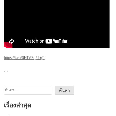
https://t.co/6HIV3q5LgP
…
ค้นหา
สำหรับ:
เรื่องล่าสุด