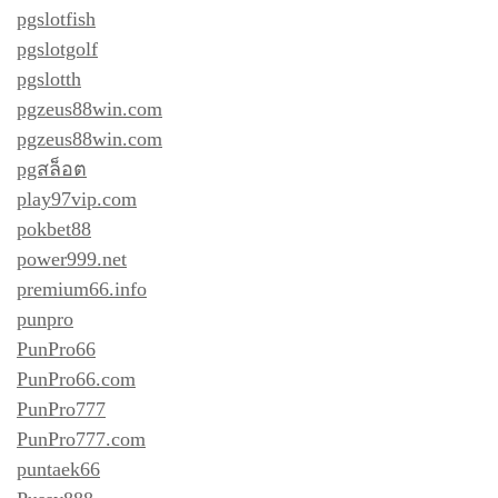
pgslotfish
pgslotgolf
pgslotth
pgzeus88win.com
pgzeus88win.com
pgสล็อต
play97vip.com
pokbet88
power999.net
premium66.info
punpro
PunPro66
PunPro66.com
PunPro777
PunPro777.com
puntaek66