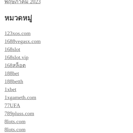
พฤษภาคม 2023
หมวดหมู่
123xos.com
1688vegasx.com
168slot
168slot.vip
168สล็อต
188bet
188betth
1xbet
1xgameth.com
77UFA
789pluss.com
8lots.com
8lots.com