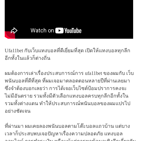
Ufa11bet กับเว็บแทงบอลที่ดีเยี่ยมที่สุด เปิดให้แทงบอลทุกลีก
อีกทั้งในแล้วก็ต่างถิ่น
ผมต้องการเล่าเรื่องประสบการณ์การ ufa11bet ของผมกับ เว็บ
พนันบอลที่ดีที่สุด ที่ผมเจอมาตลอดตอนหลายปีที่ผ่านเลยมา
ซึ่งจำต้องบอกเลยว่า การได้เจอเว็บไซต์ป้อมปราการคงจะ
ไม่มีอันตราย รวมทั้งมีตัวเลือกแทงบอลครบทุกลีกอีกทั้งใน
รวมทั้งต่างแดน ทำให้ประสบการณ์พนันบอลของผมแปรไป
อย่างชัดเจน
ที่ผ่านมา ผมเคยลองพนันบอลตามโต๊ะบอลแถวบ้าน แต่บาง
เวลาก็ประสบพบเจอปัญหาเรื่องความปลอดภัย แทงบอล