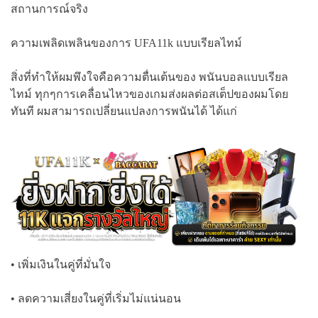
สถานการณ์จริง
ความเพลิดเพลินของการ UFA11k แบบเรียลไทม์
สิ่งที่ทำให้ผมพึงใจคือความตื่นเต้นของ พนันบอลแบบเรียล
ไทม์ ทุกๆการเคลื่อนไหวของเกมส่งผลต่อสเต็ปของผมโดย
ทันที ผมสามารถเปลี่ยนแปลงการพนันได้ ได้แก่
• เพิ่มเงินในคู่ที่มั่นใจ
• ลดความเสี่ยงในคู่ที่เริ่มไม่แน่นอน