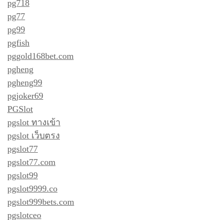
pg718
pg77
pg99
pgfish
pggold168bet.com
pgheng
pgheng99
pgjoker69
PGSlot
pgslot ทางเข้า
pgslot เว็บตรง
pgslot77
pgslot77.com
pgslot99
pgslot9999.co
pgslot999bets.com
pgslotceo