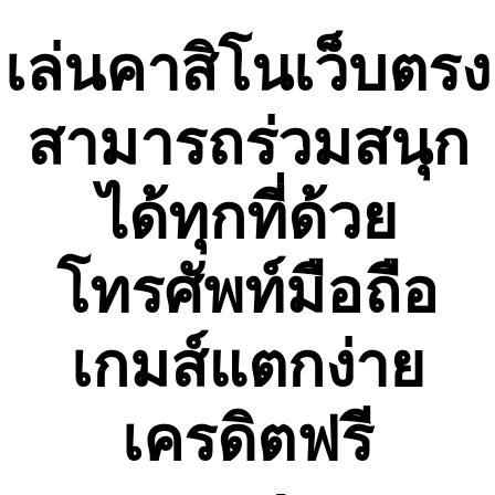
Skip
to
เล่นคาสิโนเว็บตรง
content
สามารถร่วมสนุก
ได้ทุกที่ด้วย
โทรศัพท์มือถือ
เกมส์แตกง่าย
เครดิตฟรี