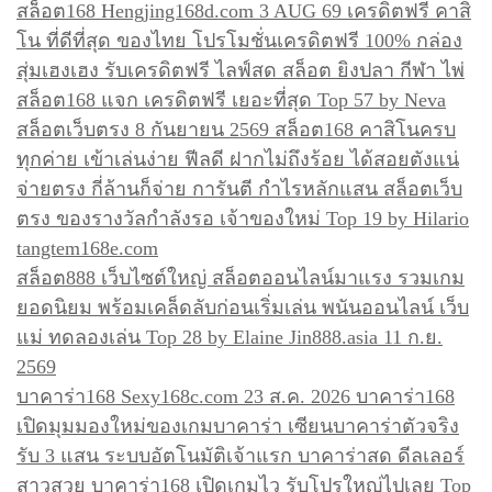
สล็อต168 Hengjing168d.com 3 AUG 69 เครดิตฟรี คาสิ
โน ที่ดีที่สุด ของไทย โปรโมชั่นเครดิตฟรี 100% กล่อง
สุ่มเฮงเฮง รับเครดิตฟรี ไลฟ์สด สล็อต ยิงปลา กีฬา ไพ่
สล็อต168 แจก เครดิตฟรี เยอะที่สุด Top 57 by Neva
สล็อตเว็บตรง 8 กันยายน 2569 สล็อต168 คาสิโนครบ
ทุกค่าย เข้าเล่นง่าย ฟีลดี ฝากไม่ถึงร้อย ได้สอยตังแน่
จ่ายตรง กี่ล้านก็จ่าย การันตี กำไรหลักแสน สล็อตเว็บ
ตรง ของรางวัลกำลังรอ เจ้าของใหม่ Top 19 by Hilario
tangtem168e.com
สล็อต888 เว็บไซต์ใหญ่ สล็อตออนไลน์มาแรง รวมเกม
ยอดนิยม พร้อมเคล็ดลับก่อนเริ่มเล่น พนันออนไลน์ เว็บ
แม่ ทดลองเล่น Top 28 by Elaine Jin888.asia 11 ก.ย.
2569
บาคาร่า168 Sexy168c.com 23 ส.ค. 2026 บาคาร่า168
เปิดมุมมองใหม่ของเกมบาคาร่า เซียนบาคาร่าตัวจริง
รับ 3 แสน ระบบอัตโนมัติเจ้าแรก บาคาร่าสด ดีลเลอร์
สาวสวย บาคาร่า168 เปิดเกมไว รับโปรใหญ่ไปเลย Top