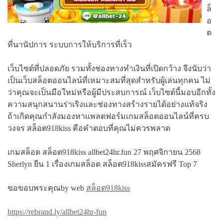
ล็
อ
ต
ที่นานัปการ ระบบการให้บริการที่เร็ว
เว็บไซต์ที่ปลอดภัย รวมทั้งช่องทางทำเงินที่เปิดกว้าง จึงนับว่า
เป็นเว็บสล็อตออนไลน์ที่เหมาะสมที่สุดสำหรับผู้เล่นทุกคน ไม่
ว่าคุณจะเป็นมือใหม่หรือผู้มีประสบการณ์ เว็บไซต์นี้มอบอีกทั้ง
ความสนุกสนานร่าเริงและช่องทางสร้างรายได้อย่างแท้จริง
ถ้าเกิดคุณกำลังมองหาแพลตฟอร์มเกมสล็อตออนไลน์ที่ครบ
วงจร สล็อต918kiss คือคำตอบที่คุณไม่ควรพลาด
เกมสล็อต สล็อต918kiss allbet24hr.fun 27 พฤศจิกายน 2568
Sherlyn ยืน 1 เรื่องเกมสล็อต สล็อต918kissสมัครฟรี Top 7
ขอขอบพระคุณby web
สล็อต918kiss
https://rebrand.ly/allbet24hr-fun