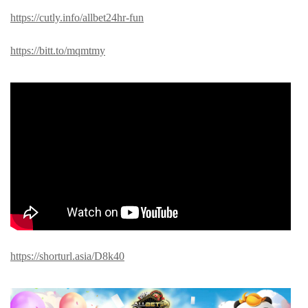
https://cutly.info/allbet24hr-fun
https://bitt.to/mqmtmy
https://shorturl.asia/D8k40