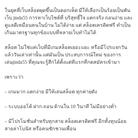
ในยุคที่เว็บสล็อตผุดขึ้นเป็นดอกเห็ด มีให้เลือกเป็นร้อยเป็นพัน
เว็บ jinda55 การหาเว็บไซต์ที่ บริสุทธิ์ใจ แตกจริง ถอนง่าย และ
ดูแลดีเหมือนคนในบ้าน ไม่ได้ง่าย แต่ สล็อตเครดิตฟรี ทำเป็น
เกินมาตรฐานทุกข้อแบบที่หลายเว็บทำไม่ได้
สล็อต ไม่ใช่แค่เว็บที่มีเกมสล็อตเยอะแยะ หรือมีโปรแจกวัน
แล้ววันเล่าเท่านั้น แต่มันเป็น ประสบการณ์ใหม่ ของการ
เล่นjinda55 ที่คุณจะรู้สึกได้ตั้งแต่ทีแรกที่กดสมัครเข้ามา
เพราะว่า
– เกมมาก แตกง่าย มีให้เล่นสล็อต ทุกค่ายดัง
– ระบบออโต้ ฝาก-ถอน ด้านใน 10 วินาที ไม่มีอย่างต่ำ
– มีโปรโมชั่นสำหรับทุกสาย สล็อตเครดิตฟรี อีกทั้งทุนน้อย
สายล่าโบนัส หรือคนชักชวนเพื่อน