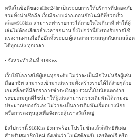
หนึ่งในข้อดีของ allbet24hr เป็นระบบการให้บริการที่ปลอดภัย
รวมทั้งน่าเชื่อถือ เว็บมีระบบฝาก-ถอนอัตโนมัติที่รวดเร็ว
สล็อต918kiss
สามารถทำรายการได้ภายในไม่กี่นาที ทำให้ผู้
เล่นไม่ต้องเสียเวล่ำเวลารอนาน ยิ่งไปกว่านี้ยังรองรับการใช้
แรงงานผ่านมือถืออีกทั้งระบบ ผู้เล่นสามารถสนุกกับเกมสล็อต
ได้ทุกแห่ง ทุกเวลา
• จังหวะทำเงินที่ 918Kiss
เว็บให้โอกาสให้ผู้เล่นทุกระดับ ไม่ว่าจะเป็นมือใหม่หรือผู้เล่น
มืออาชีพ สามารถเข้ามาเล่นรวมทั้งสร้างรายได้ได้ง่ายๆด้วย
เกมสล็อตที่มีอัตราการชำระเงินสูง รวมทั้งโบนัสแตกง่าย
ระบบเกมถูกดีไซน์มาให้ผู้เล่นสามารถวางเดิมพันได้ตามงบ
ประมาณของตัวเอง ไม่ว่าจะเป็นการเดิมพันเริ่มอย่างน้อย
หรือการลงทุนสูงเพื่อจังหวะลุ้นรางวัลใหญ่
ยิ่งไปกว่านี้ 918Kiss ยังมาพร้อมโปรโมชั่นแล้วก็สิทธิพิเศษ
สำหรับสมาชิกใหม่ ดังเช่นว่า โบนัสต้อนรับ เครดิตฟรี หรือ