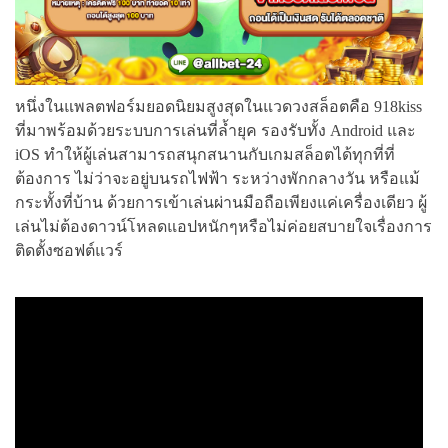
หนึ่งในแพลตฟอร์มยอดนิยมสูงสุดในแวดวงสล็อตคือ 918kiss
ที่มาพร้อมด้วยระบบการเล่นที่ล้ำยุค รองรับทั้ง Android และ
iOS ทำให้ผู้เล่นสามารถสนุกสนานกับเกมสล็อตได้ทุกที่ที่
ต้องการ ไม่ว่าจะอยู่บนรถไฟฟ้า ระหว่างพักกลางวัน หรือแม้
กระทั้งที่บ้าน ด้วยการเข้าเล่นผ่านมือถือเพียงแค่เครื่องเดียว ผู้
เล่นไม่ต้องดาวน์โหลดแอปหนักๆหรือไม่ค่อยสบายใจเรื่องการ
ติดตั้งซอฟต์แวร์