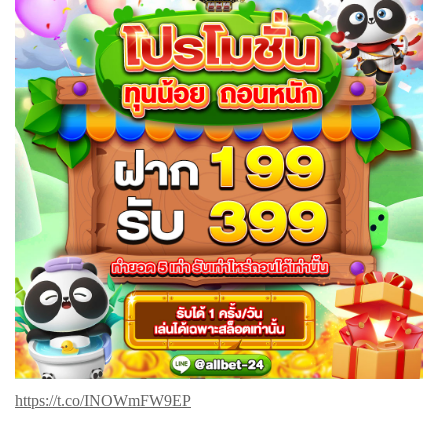
https://t.co/INOWmFW9EP