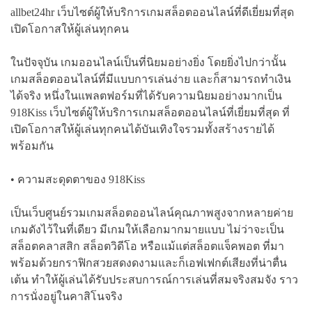
allbet24hr เว็บไซต์ผู้ให้บริการเกมสล็อตออนไลน์ที่ดีเยี่ยมที่สุด
เปิดโอกาสให้ผู้เล่นทุกคน
ในปัจจุบัน เกมออนไลน์เป็นที่นิยมอย่างยิ่ง โดยยิ่งไปกว่านั้น
เกมสล็อตออนไลน์ที่มีแบบการเล่นง่าย และก็สามารถทำเงิน
ได้จริง หนึ่งในแพลตฟอร์มที่ได้รับความนิยมอย่างมากเป็น
918Kiss เว็บไซต์ผู้ให้บริการเกมสล็อตออนไลน์ที่เยี่ยมที่สุด ที่
เปิดโอกาสให้ผู้เล่นทุกคนได้บันเทิงใจรวมทั้งสร้างรายได้
พร้อมกัน
• ความสะดุดตาของ 918Kiss
เป็นเว็บศูนย์รวมเกมสล็อตออนไลน์คุณภาพสูงจากหลายค่าย
เกมดังไว้ในที่เดียว มีเกมให้เลือกมากมายแบบ ไม่ว่าจะเป็น
สล็อตคลาสสิก สล็อตวิดีโอ หรือแม้แต่สล็อตแจ็คพอต ที่มา
พร้อมด้วยกราฟิกสวยสดงดงามและก็เอฟเฟกต์เสียงที่น่าตื่น
เต้น ทำให้ผู้เล่นได้รับประสบการณ์การเล่นที่สมจริงสมจัง ราว
การนั่งอยู่ในคาสิโนจริง