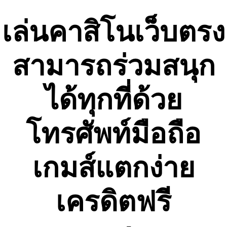
Skip
to
เล่นคาสิโนเว็บตรง
content
สามารถร่วมสนุก
ได้ทุกที่ด้วย
โทรศัพท์มือถือ
เกมส์แตกง่าย
เครดิตฟรี