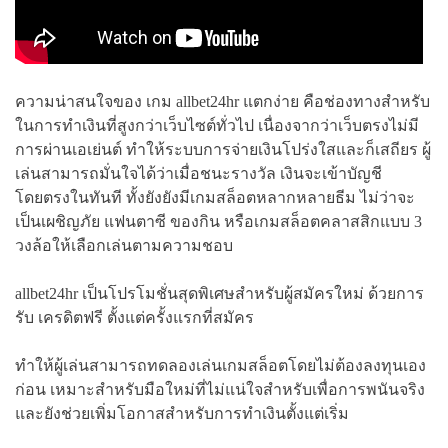
ความน่าสนใจของ เกม allbet24hr แตกง่าย คือช่องทางสำหรับ
ในการทำเงินที่สูงกว่าเว็บไซต์ทั่วไป เนื่องจากว่าเว็บตรงไม่มี
การผ่านเอเย่นต์ ทำให้ระบบการจ่ายเงินโปร่งใสและก็เสถียร ผู้
เล่นสามารถมั่นใจได้ว่าเมื่อชนะรางวัล เงินจะเข้าบัญชี
โดยตรงในทันที ทั้งยังยังมีเกมสล็อตหลากหลายธีม ไม่ว่าจะ
เป็นเผชิญภัย แฟนตาซี ของกิน หรือเกมสล็อตคลาสสิกแบบ 3
วงล้อให้เลือกเล่นตามความชอบ
allbet24hr เป็นโปรโมชั่นสุดพิเศษสำหรับผู้สมัครใหม่ ด้วยการ
รับ เครดิตฟรี ตั้งแต่ครั้งแรกที่สมัคร
ทำให้ผู้เล่นสามารถทดลองเล่นเกมสล็อตโดยไม่ต้องลงทุนเอง
ก่อน เหมาะสำหรับมือใหม่ที่ไม่แน่ใจสำหรับเพื่อการพนันจริง
และยังช่วยเพิ่มโอกาสสำหรับการทำเงินตั้งแต่เริ่ม