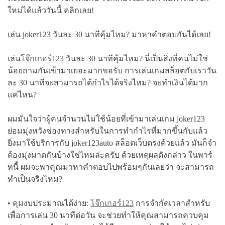
ใหม่ได้แล้ววันนี้ คลิกเลย!
เล่น joker123 วันละ 30 นาทีคุ้มไหม? มาหาคำตอบกันได้เลย!
เล่น
โจ๊กเกอร์123
วันละ 30 นาทีคุ้มไหม? นี่เป็นสิ่งที่คนไม่ใช่
น้อยถามกันเข้ามาเยอะมากขอรับ การเล่นเกมสล็อตกับเราวัน
ละ 30 นาทีจะสามารถได้กำไรได้จริงไหม? จะทำเงินได้มาก
แค่ไหน?
ผมมั่นใจว่าผู้คนจำนวนไม่ใช้น้อยที่เข้ามาเล่นเกม joker123
ย่อมมุ่งหวังช่องทางสำหรับในการทำกำไรที่มากขึ้นกับแล้ว
ยิ่งมาใช้บริการกับ joker123auto สล็อตเว็บตรงด้วยแล้ว มันก็จำ
ต้องมุ่งมาดกันบ้างใช่ไหมล่ะครับ ด้วยเหตุผลดังกล่าว ในพาร์
ทนี้ ผมจะพาคุณมาหาคำตอบไปพร้อมๆกันเลยว่า จะสามารถ
ทำเป็นจริงไหม?
• คุมงบประมาณได้ง่าย:
โจ๊กเกอร์123
การจำกัดเวลาสำหรับ
เพื่อการเล่น 30 นาทีต่อวัน จะช่วยทำให้คุณสามารถควบคุม