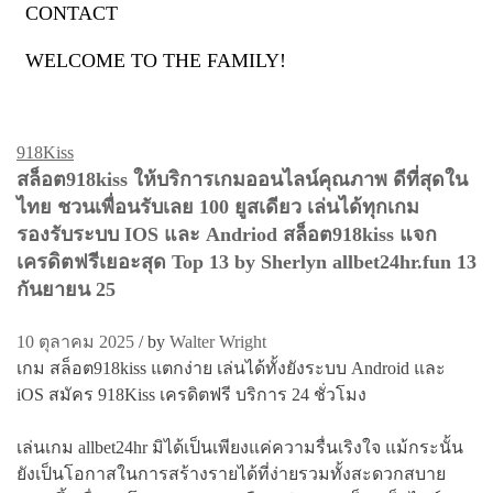
CONTACT
เดือน:
ตุลาคม 2025
WELCOME TO THE FAMILY!
918Kiss
สล็อต918kiss ให้บริการเกมออนไลน์คุณภาพ ดีที่สุดใน
ไทย ชวนเพื่อนรับเลย 100 ยูสเดียว เล่นได้ทุกเกม
รองรับระบบ IOS และ Andriod สล็อต918kiss แจก
เครดิตฟรีเยอะสุด Top 13 by Sherlyn allbet24hr.fun 13
กันยายน 25
10 ตุลาคม 2025
/
by
Walter Wright
เกม สล็อต918kiss แตกง่าย เล่นได้ทั้งยังระบบ Android และ
iOS สมัคร 918Kiss เครดิตฟรี บริการ 24 ชั่วโมง
เล่นเกม allbet24hr มิได้เป็นเพียงแค่ความรื่นเริงใจ แม้กระนั้น
ยังเป็นโอกาสในการสร้างรายได้ที่ง่ายรวมทั้งสะดวกสบาย