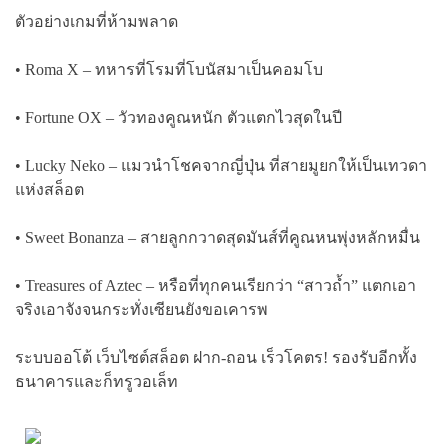
ตัวอย่างเกมที่ห้ามพลาด
• Roma X – ทหารที่โรมที่โบนัสมาเป็นคอมโบ
• Fortune OX – วัวทองคูณหนัก ตัวแตกไวสุดในปี
• Lucky Neko – แมวนำโชคจากญี่ปุ่น ที่สายมูยกให้เป็นเทวดา
แห่งสล็อต
• Sweet Bonanza – สายลูกกวาดสุดมันส์ที่คูณหนพุ่งหลักหมื่น
• Treasures of Aztec – หรือที่ทุกคนเรียกว่า “สาวถ้ำ” แตกเอา
จริงเอาจังจนกระทั่งเซียนยังขอเคารพ
ระบบออโต้ เว็บไซต์สล็อต ฝาก-ถอน เร็วโคตร! รองรับอีกทั้ง
ธนาคารและก็ทรูวอเล็ท