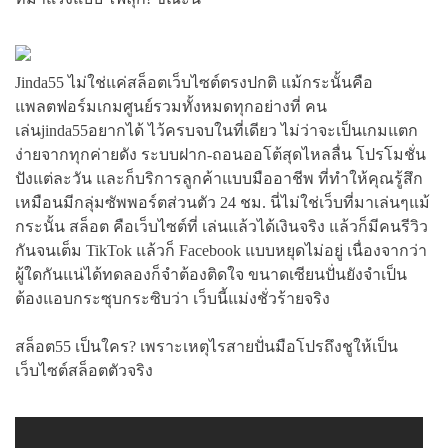
Jinda55 ไม่ใช่แค่สล็อตเว็บไซต์ตรงปกติ แม้กระนั้นคือ
แพลตฟอร์มเกมศูนย์รวมทั้งหมดทุกอย่างที่ คน
เล่นjinda55อยากได้ ไว้ครบจบในที่เดียว ไม่ว่าจะเป็นเกมแตก
ง่ายจากทุกค่ายดัง ระบบฝาก-ถอนออโต้สุดไหลลื่น โปรโมชั่น
ปังแต่ละวัน และก็บริการลูกค้าแบบมืออาชีพ ที่ทำให้คุณรู้สึก
เหมือนมีกลุ่มซัพพอร์ตส่วนตัว 24 ชม. นี่ไม่ใช่เว็บที่มาเล่นๆแม้
กระนั้น สล็อต คือเว็บไซต์ที่ เล่นแล้วได้เงินจริง แล้วก็มีคนรีวิว
กันจนเต็ม TikTok แล้วก็ Facebook แบบหยุดไม่อยู่ เนื่องจากว่า
ผู้ใดกันแน่ได้ทดลองก็จำต้องติดใจ ขนาดเซียนปั่นยังจำเป็น
ต้องแอบกระซุบกระซิบว่า เว็บนี้แม่งชั่วร้ายจริง
สล็อต55 เป็นใคร? เพราะเหตุไรสายปั่นมือโปรถึงชูให้เป็น
เว็บไซต์สล็อตตัวจริง