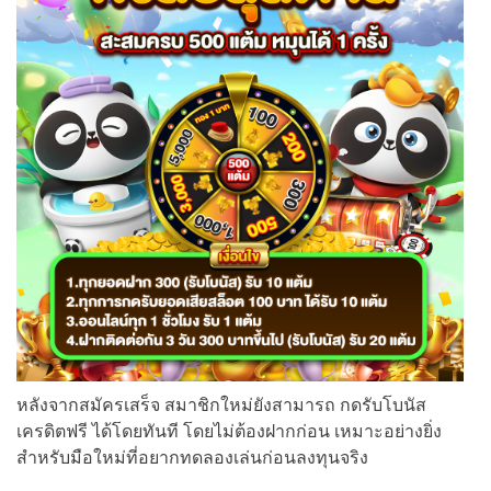
หลังจากสมัครเสร็จ สมาชิกใหม่ยังสามารถ กดรับโบนัส
เครดิตฟรี ได้โดยทันที โดยไม่ต้องฝากก่อน เหมาะอย่างยิ่ง
สำหรับมือใหม่ที่อยากทดลองเล่นก่อนลงทุนจริง