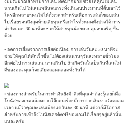
งบประมาณสำหรับการเล่นได้ดีมากมาย ช่วยให้คุณไม่เล่น
นานเกินไป ไม่เล่นเพลินจนกระทั่งเกินงบประมาณที่ตั้บเอาไว้
ใครอีกหลายๆคนไม่ได้ตั้งเวลาสำหรับเพื่อการเล่นก็ชอบเล่น
ไปเรื่อยๆจนถึงสุดท้ายเสียทุนหรือกำไรทั้งหมดทั้งปวงได้ การ
จำกัดเวลา 30 นาทีจะช่วยให้สายทุนน้อยควบคุมงบเจริญขึ้น
ด้วย
• ลดการเสี่ยงจากการเสียต่อเนื่อง: การเล่นวันละ 30 นาทีจะ
ช่วยให้คุณได้พักเร็วขึ้น ไม่ต้องเล่นนานๆวันละหลายชั่วโมง
อีกต่อไป การเล่นเกมนานเกินไป ถ้าเกิดวันนั้นเป็นวันที่เล่นไม่
ดีของคุณ คุณก็จะเสียตลอดตลอดทั้งวันได้
• ช่องทางสำหรับในการทำเงินยังมี: สิ่งที่คุณจำต้องรู้เลยก็คือ
โบนัสของเกมสล็อตจากโจ๊กเกอร์จะมีการจ่ายเงินรางวัลตลอด
เวลา แม้ว่าคุณจะเล่นเพียงแค่วันละ 30 นาที แต่ว่าก็มีโอกาส
สำหรับการเข้าถึงโบนัสเครดิตฟรีของเกมได้เรื่อยๆอยู่แล้วนั่น
แหละครับ