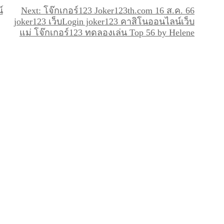
์
Next:
โจ๊กเกอร์123 Joker123th.com 16 ส.ค. 66
joker123 เว็บLogin joker123 คาสิโนออนไลน์เว็บ
แม่ โจ๊กเกอร์123 ทดลองเล่น Top 56 by Helene