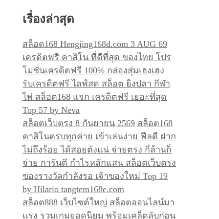
สำหรับ:
เรื่องล่าสุด
สล็อต168 Hengjing168d.com 3 AUG 69
เครดิตฟรี คาสิโน ที่ดีที่สุด ของไทย โปร
โมชั่นเครดิตฟรี 100% กล่องสุ่มเฮงเฮง
รับเครดิตฟรี ไลฟ์สด สล็อต ยิงปลา กีฬา
ไพ่ สล็อต168 แจก เครดิตฟรี เยอะที่สุด
Top 57 by Neva
สล็อตเว็บตรง 8 กันยายน 2569 สล็อต168
คาสิโนครบทุกค่าย เข้าเล่นง่าย ฟีลดี ฝาก
ไม่ถึงร้อย ได้สอยตังแน่ จ่ายตรง กี่ล้านก็
จ่าย การันตี กำไรหลักแสน สล็อตเว็บตรง
ของรางวัลกำลังรอ เจ้าของใหม่ Top 19
by Hilario tangtem168e.com
สล็อต888 เว็บไซต์ใหญ่ สล็อตออนไลน์มา
แรง รวมเกมยอดนิยม พร้อมเคล็ดลับก่อน