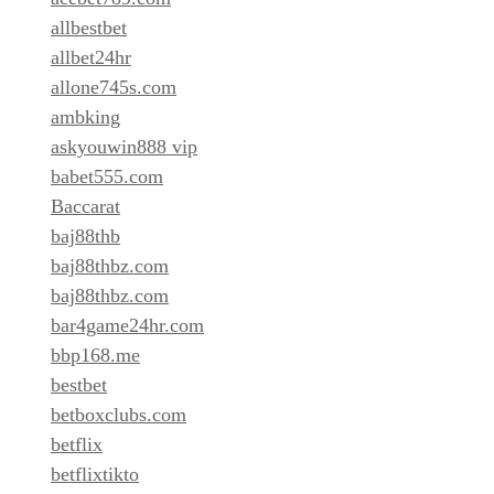
allbestbet
allbet24hr
allone745s.com
ambking
askyouwin888 vip
babet555.com
Baccarat
baj88thb
baj88thbz.com
baj88thbz.com
bar4game24hr.com
bbp168.me
bestbet
betboxclubs.com
betflix
betflixtikto