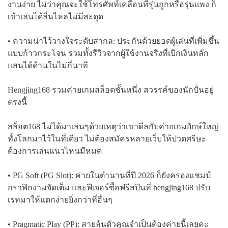
งานง่าย ไม่ว่าคุณจะใช้โทรศัพท์เคลื่อนที่รุ่นถูกหรือรุ่นแพง ก็
เข้าเล่นได้ลื่นไหลไม่มีสะดุด
• ความน่าไว้วางใจระดับสากล: ประกันด้วยยอดผู้เล่นที่เพิ่มขึ้น
แบบก้าวกระโจน รวมทั้งรีวิวจากผู้ใช้งานจริงที่เบิกเงินหลัก
แสนได้ด้านในไม่กี่นาที
Hengjing168 รวมค่ายเกมสล็อตชั้นหนึ่ง สวรรค์ของนักปั่นอยู่
ตรงนี้
สล็อต168 ไม่ได้มาเล่นๆด้วยเหตุว่าเขาดีลกับค่ายเกมยักษ์ใหญ่
ทั้งโลกมาไว้ในที่เดียว ไม่ต้องสมัครหลายเว็บให้ปวดศรีษะ
ต้องการเล่นแนวไหนมีหมด
• PG Soft (PG Slot): ค่ายในตำนานที่ปี 2026 ก็ยังครองแชมป์
กราฟิกงามจัดเต็ม และฟีเจอร์ซื้อฟรีสปินที่ hengjing168 ปรับ
เรทมาให้แตกง่ายยิ่งกว่าที่อื่นๆ
• Pragmatic Play (PP): สายลุ้นตัวคูณจำเป็นต้องค่ายนี้เลยคะ