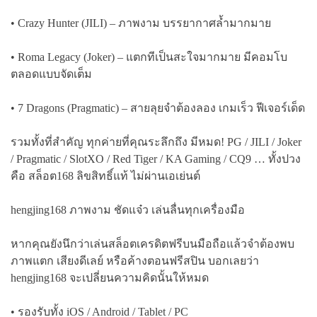
• Crazy Hunter (JILI) – ภาพงาม บรรยากาศล้ำมากมาย
• Roma Legacy (Joker) – แตกทีเป็นสะใจมากมาย มีคอมโบ
ตลอดแบบจัดเต็ม
• 7 Dragons (Pragmatic) – สายลุยจำต้องลอง เกมเร็ว ฟีเจอร์เด็ด
รวมทั้งที่สำคัญ ทุกค่ายที่คุณระลึกถึง มีหมด! PG / JILI / Joker
/ Pragmatic / SlotXO / Red Tiger / KA Gaming / CQ9 … ทั้งปวง
คือ สล็อต168 ลิขสิทธิ์แท้ ไม่ผ่านเอเย่นต์
hengjing168 ภาพงาม ชัดแจ๋ว เล่นลื่นทุกเครื่องมือ
หากคุณยังนึกว่าเล่นสล็อตเครดิตฟรีบนมือถือแล้วจำต้องพบ
ภาพแตก เสียงดีเลย์ หรือค้างตอนฟรีสปิน บอกเลยว่า
hengjing168 จะเปลี่ยนความคิดนั้นให้หมด
• รองรับทั้ง iOS / Android / Tablet / PC