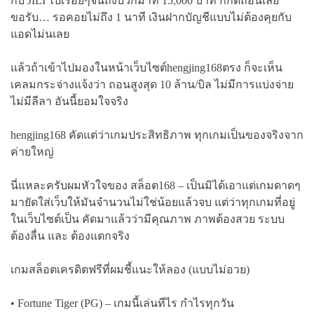
กับ JILI ไปเรื่อยๆจนถึงบวกมาที่ 15,000 บาท ก็กดถอนเลย
ขอรับ… รอคอยไม่ถึง 1 นาที เงินฝากบัญชีแบบไม่ต้องคุยกับ
แอดไม่นเลย
แล้วถ้าเข้าไปมองในหน้าเว็บไซต์hengjing168ตรง ก็จะเห็น
เคลมกระจ่างแจ้งว่า ถอนสูงสุด 10 ล้าน/บิล ไม่มีการแบ่งจ่าย
ไม่มีลีลา อันนี้ยอมใจจริง
hengjing168 คัดแต่ว่าเกมประสิทธิภาพ ทุกเกมเป็นของจริงจาก
ค่ายใหญ่
นี่แหละครับผมหัวใจของ สล็อต168 – เป็นมิได้เอาแต่เกมดาดๆ
มายัดใส่เว็บให้มันจำนวนไม่ใช่น้อยแล้วจบ แต่ว่าทุกเกมที่อยู่
ในเว็บไซต์เป็น คัดมาแล้วว่ามีคุณภาพ ภาพต้องสวย ระบบ
ต้องลื่น และ ต้องแตกจริง
เกมสล็อตเครดิตฟรีที่ผมชี้แนะให้ลอง (แบบไม่อวย)
• Fortune Tiger (PG) – เกมนี้เล่นทีไร กำไรทุกวัน