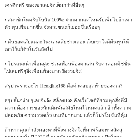
เครดิตฟรี ของเขาเลยจัดเต็มกว่าที่อื่นๆ
• สมาชิกใหม่รับโบนัส 100%: ฝากมากแค่ไหนรับเพิ่มไปอีกเท่า
ตัว ทุนเพิ่มมากขึ้น จังหวะชนะก็เยอะขึ้นเรื่อยๆ
• คืนยอดเสียแต่ละวัน: เล่นเสียช่างเถอะ เว็บเขาใจดีคืนทุนให้
เอาไว้แก้ตัวในวันถัดไป
• โปรแนะนำเพื่อนฝูง: ชวนเพื่อนพ้องมาเล่น รับค่าคอมมิชชั่น
ไปเลยฟรีๆยิ่งเพื่อนพ้องมาก ยิ่งรวยจ้ะ!
สรุป เพราะอะไร Hengjing168 คือคำตอบสุดท้ายของคุณ?
สรุปสั้นๆง่ายๆเลยจ้ะจ้ะ สล็อต168 คือเว็บไซต์ที่รวมทุกสิ่งที่มี
ความต้องการของนักเดิมพันสมัยใหม่ไว้หมดแล้ว อีกทั้งความ
ปลอดภัย ความรวดเร็ว เกมที่มากมาย แล้วก็โปรโมชั่นที่คุ้ม
ถ้าหากคุณกำลังมองหาที่พึ่งทางจิตใจที่มาพร้อมทางลัดสู่