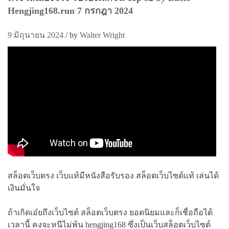
Hengjing168.run 7 กรกฎา 2024
9 มิถุนายน 2024
/
by
Walter Wright
สล็อตเว็บตรง เว็บแท้มีหนังสือรับรอง สล็อตเว็บไซต์แท้ เล่นได้
เงินมั่นใจ
ถ้าเกิดเอ๋ยถึงเว็บไซต์ สล็อตเว็บตรง ยอดนิยมและก็เชื่อถือได้
เวลานี้ คงจะหนีไม่พ้น hengjing168 ซึ่งเป็นเว็บสล็อตเว็บไซต์