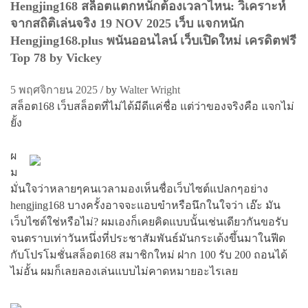
Hengjing168 สล็อตแตกหนักต้องเวลาไหน: วิเคราะห์
จากสถิติเล่นจริง 19 NOV 2025 เว็บ แจกหนัก
Hengjing168.plus พนันออนไลน์ เว็บเปิดใหม่ เครดิตฟรี
Top 78 by Vickey
5 พฤศจิกายน 2025
/
by
Walter Wright
สล็อต168 เว็บสล็อตที่ไม่ได้มีดีแค่ชื่อ แต่ว่าของจริงคือ แจกไม่
ยั้ง
ผ
ม
มั่นใจว่าหลายๆคนเวลามองเห็นชื่อเว็บไซต์แปลกๆอย่าง
hengjing168 บางครั้งอาจจะแอบขำหรือนึกในใจว่า เอ๊ะ มัน
เว็บไซต์ใช่หรือไม่? ผมเองก็เคยคิดแบบนั้นเช่นเดียวกันขอรับ
จนตราบเท่าวันหนึ่งที่ประชาสัมพันธ์มันกระเด้งขึ้นมาในฟีด
กับโปรโมชั่นสล็อต168 สมาชิกใหม่ ฝาก 100 รับ 200 ถอนได้
ไม่อั้น ผมก็เลยลองเล่นแบบไม่คาดหมายอะไรเลย