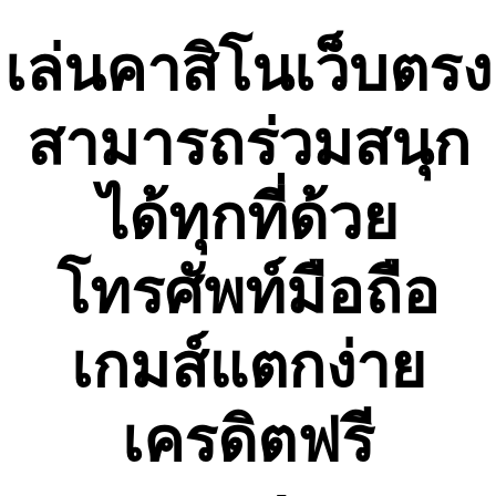
Skip
to
เล่นคาสิโนเว็บตรง
content
สามารถร่วมสนุก
ได้ทุกที่ด้วย
โทรศัพท์มือถือ
เกมส์แตกง่าย
เครดิตฟรี