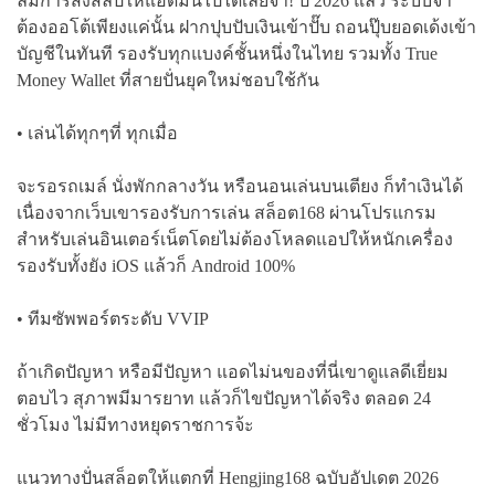
ลืมการส่งสลิปให้แอดมินไปได้เลยจ๊า! ปี 2026 แล้ว ระบบจำ
ต้องออโต้เพียงแค่นั้น ฝากปุบปับเงินเข้าปั๊บ ถอนปุ๊บยอดเด้งเข้า
บัญชีในทันที รองรับทุกแบงค์ชั้นหนึ่งในไทย รวมทั้ง True
Money Wallet ที่สายปั่นยุคใหม่ชอบใช้กัน
• เล่นได้ทุกๆที่ ทุกเมื่อ
จะรอรถเมล์ นั่งพักกลางวัน หรือนอนเล่นบนเตียง ก็ทำเงินได้
เนื่องจากเว็บเขารองรับการเล่น สล็อต168 ผ่านโปรแกรม
สำหรับเล่นอินเตอร์เน็ตโดยไม่ต้องโหลดแอปให้หนักเครื่อง
รองรับทั้งยัง iOS แล้วก็ Android 100%
• ทีมซัพพอร์ตระดับ VVIP
ถ้าเกิดปัญหา หรือมีปัญหา แอดไม่นของที่นี่เขาดูแลดีเยี่ยม
ตอบไว สุภาพมีมารยาท แล้วก็ไขปัญหาได้จริง ตลอด 24
ชั่วโมง ไม่มีทางหยุดราชการจ้ะ
แนวทางปั่นสล็อตให้แตกที่ Hengjing168 ฉบับอัปเดต 2026