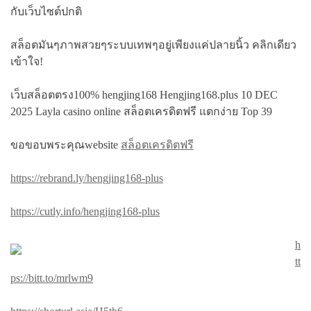
กับเว็บไซต์ปกติ
สล็อตมันๆภาพสวยๆระบบเทพๆอยู่เพียงแค่ปลายนิ้ว คลิกเดียว
เข้าใจ!
เว็บสล็อตตรง100% hengjing168 Hengjing168.plus 10 DEC
2025 Layla casino online สล็อตเครดิตฟรี แตกง่าย Top 39
ขอขอบพระคุณwebsite
สล็อตเครดิตฟรี
https://rebrand.ly/hengjing168-plus
https://cutly.info/hengjing168-plus
h
tt
ps://bitt.to/mrlwm9