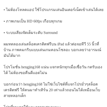
• ไม่ต้องโหลดแอป ใช้โปรแกรมเล่นอินเตอร์เน็ตเข้าเล่นได้เลย
• ภาพเกมเป็น HD 60fps เกือบทุกเกม
• ระบบเสียงจัดเต็มระดับ Surround
ผมทดลองเล่นสล็อตเครดิตฟรีบน iPad แล้วต่อจอทีวี 55 นิ้วที่
บ้าน ภาพคมกริบแบบเล่นเกมคอนโซลอะ บอกเลยว่าอารมณ์
มันได้มาก
โปรโมชั่น hengjing168 แน่น แจกหนักทุกเมื่อเชื่อวัน กดรับเอง
ได้ ไม่ต้องขอคืนดีแอดไม่น
บอกก่อนว่า hengjing168 ไม่ใช่เว็บไซต์ที่แจกโปรมั่วๆสล็อต
เครดิตฟรี ให้คนมาทำเทิร์น 20 เท่าแล้วถอนไม่ได้เหมือนเว็บ
สายหลอกเด็ก