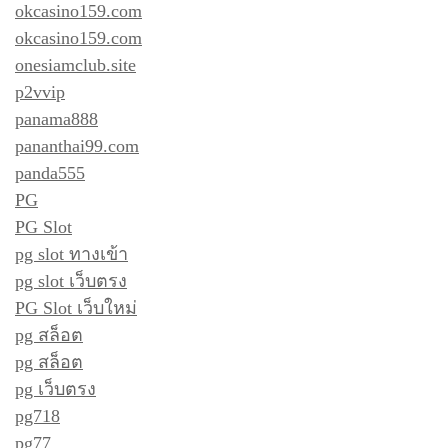
okcasino159.com
okcasino159.com
onesiamclub.site
p2vvip
panama888
pananthai99.com
panda555
PG
PG Slot
pg slot ทางเข้า
pg slot เว็บตรง
PG Slot เว็บใหม่
pg สล็อต
pg สล็อต
pg เว็บตรง
pg718
pg77