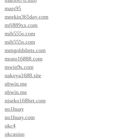
mars95
meekin365day.com
mfj889xx.com
mib555s.com
mib555s.com
mmgoldsbets.com
mono16888.com
mwin9s.com
nakoya1688.site
nbwin.me
nbwin.me
niseko168bet.com
no1huay
no1huay.com
okc4
okcasino