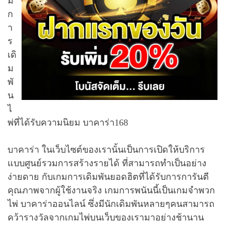
ม
ก
า
ร
เดิ
ม
พั
น
ไ
พ่ที่ได้รับความนิยม บาคาร่า168
บาคาร่า ในเว็บไซต์ของเรานั้นเป็นการเปิดให้บริการ
แบบศูนย์รวมการสร้างรายได้ ที่สามารถทำเป็นอย่าง
ง่ายดาย กับเกมการเดิมพันยอดฮิตที่ได้รับการการันตี
คุณภาพจากผู้ใช้งานจริง เกมการพนันนี้เป็นเกมจำพวก
ไพ่ บาคาร่าออนไลน์ ซึ่งมีนักเดิมพันหลายๆคนสามารถ
คว้ารางวัลจากเกมไพ่บนเว็บของเรามาอย่างช้านาน