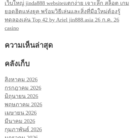
เว็บใหญ่ jinda888 websiteแตกง่าย เจาะลึก สล็อต เกม
ยอดฮิตแห่งยุค พร้อมวิธีเล่นและสิ่งที่มือใหม่ต้องรู้
ทดลองเล่น Top 42 by Ariel jin888.asia 26 ก.ค. 26
casino
ความเห็นล่าสุด
คลังเก็บ
สิงหาคม 2026
กรกฎาคม 2026
มิถุนายน 2026
พฤษภาคม 2026
เมษายน 2026
มีนาคม 2026
กุมภาพันธ์ 2026
มกราคม 2026