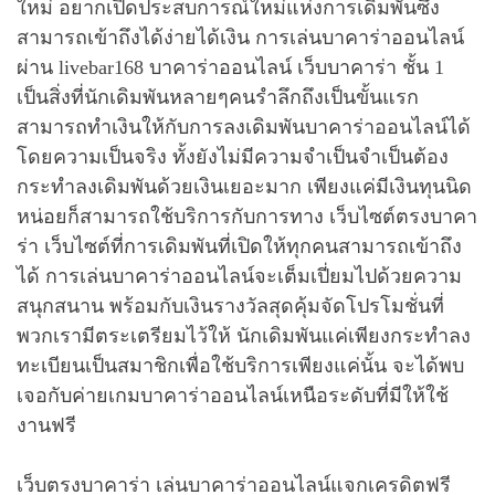
ใหม่ อยากเปิดประสบการณ์ใหม่แห่งการเดิมพันซึ่ง
สามารถเข้าถึงได้ง่ายได้เงิน การเล่นบาคาร่าออนไลน์
ผ่าน livebar168 บาคาร่าออนไลน์ เว็บบาคาร่า ชั้น 1
เป็นสิ่งที่นักเดิมพันหลายๆคนรำลึกถึงเป็นขั้นแรก
สามารถทำเงินให้กับการลงเดิมพันบาคาร่าออนไลน์ได้
โดยความเป็นจริง ทั้งยังไม่มีความจำเป็นจำเป็นต้อง
กระทำลงเดิมพันด้วยเงินเยอะมาก เพียงแค่มีเงินทุนนิด
หน่อยก็สามารถใช้บริการกับการทาง เว็บไซต์ตรงบาคา
ร่า เว็บไซต์ที่การเดิมพันที่เปิดให้ทุกคนสามารถเข้าถึง
ได้ การเล่นบาคาร่าออนไลน์จะเต็มเปี่ยมไปด้วยความ
สนุกสนาน พร้อมกับเงินรางวัลสุดคุ้มจัดโปรโมชั่นที่
พวกเรามีตระเตรียมไว้ให้ นักเดิมพันแค่เพียงกระทำลง
ทะเบียนเป็นสมาชิกเพื่อใช้บริการเพียงแค่นั้น จะได้พบ
เจอกับค่ายเกมบาคาร่าออนไลน์เหนือระดับที่มีให้ใช้
งานฟรี
เว็บตรงบาคาร่า เล่นบาคาร่าออนไลน์แจกเครดิตฟรี