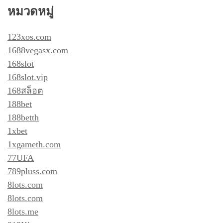
หมวดหมู่
123xos.com
1688vegasx.com
168slot
168slot.vip
168สล็อต
188bet
188betth
1xbet
1xgameth.com
77UFA
789pluss.com
8lots.com
8lots.com
8lots.me