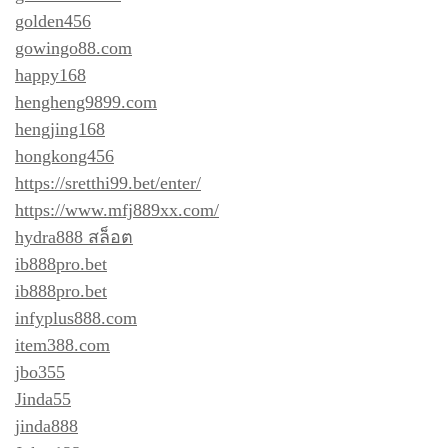
golden456
gowingo88.com
happy168
hengheng9899.com
hengjing168
hongkong456
https://sretthi99.bet/enter/
https://www.mfj889xx.com/
hydra888 สล็อต
ib888pro.bet
ib888pro.bet
infyplus888.com
item388.com
jbo355
Jinda55
jinda888