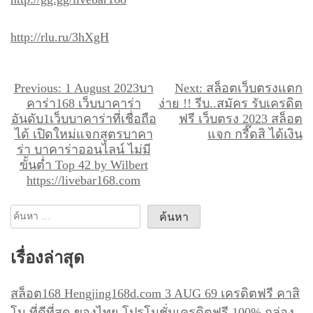
http://rlu.ru/3hXgH
แ
Previous:
1 August 2023บา
Next:
สล็อตเว็บตรงแตก
คาร่า168 เว็บบาคาร่า
ง่าย !! รีบ..สมัคร รับเครดิต
น
อันดับ1เว็บบาคาร่าที่เชื่อถือ
ฟรี เว็บตรง 2023 สล็อต
ะ
ได้ เปิดใหม่แจกสูตรบาคา
แจก กรี๊ดสิ ได้เงิน
ร่า บาคาร่าออนไลน์ ไม่มี
แ
ขั้นต่ำ Top 42 by Wilbert
น
https://livebar168.com
ว
เ
ค้นหา
รื่
สำหรับ:
อ
เรื่องล่าสุด
ง
สล็อต168 Hengjing168d.com 3 AUG 69 เครดิตฟรี คาสิ
โน ที่ดีที่สุด ของไทย โปรโมชั่นเครดิตฟรี 100% กล่อง