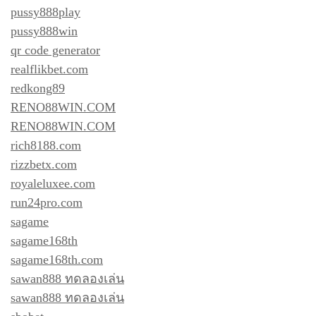
pussy888play
pussy888win
qr code generator
realflikbet.com
redkong89
RENO88WIN.COM
RENO88WIN.COM
rich8188.com
rizzbetx.com
royaleluxee.com
run24pro.com
sagame
sagame168th
sagame168th.com
sawan888 ทดลองเล่น
sawan888 ทดลองเล่น