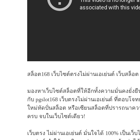
สล็อต168 เว็บไซต์ตรงไม่ผ่านเอเย่นต์ เว็บสล็อต
มองหาเว็บไซต์สล็อตที่ให้อีกทั้งความมั่นคงยั่
กับ pgslot168 เว็บตรงไม่ผ่านเอเย่นต์ ที่ตอบโจท
ใหม่หัดปั่นสล็อต หรือเซียนสล็อตที่ปรารถนาคว
ครบ จบในเว็บไซต์เดียว!
เว็บตรง ไม่ผ่านเอเย่นต์ มั่นใจได้ 100% เป็นเว็