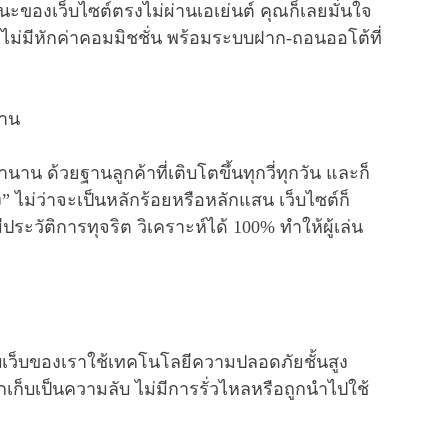
านะของเว็บไซต์ตรงไม่ผ่านเอเย่นต์ คุณก็เลยมั่นใจ
 ไม่มีหักค่าคอมมิชชั่น พร้อมระบบฝาก-ถอนออโต้ที่
นาน
าน ด้วยฐานลูกค้าที่เติบโตขึ้นทุกวี่ทุกวัน และก็
ริง” ไม่ว่าจะเป็นหลักร้อยหรือหลักแสน เว็บไซต์ก็
ประวัติการทุจริต วิเคราะห์ได้ 100% ทำให้ผู้เล่น
บเว็บของเราใช้เทคโนโลยีความปลอดภัยชั้นสูง
เก็บเป็นความลับ ไม่มีการรั่วไหลหรือถูกนำไปใช้