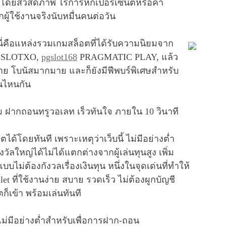
โดยสวัสดิภาพ ไร้การหักเปอร์เซ็นต์หรือค่า
ู้ใช้งานจริงนับหมื่นคนต่อวัน
ี่นี่คือแหล่งรวมเกมสล็อตที่ได้รับความนิยมจาก
R, SLOTXO,
pgslot168
PRAGMATIC PLAY, แล้ว
าย โบนัสมากมาย และก็ยังมีฟีพบร์พิเศษสำหรับ
คนไหนกัน
ต็ม ฝากถอนทรูวอเลท เร็วทันใจ ภายใน 10 วินาที
ตได้โดยทันที เพราะเหตุว่าเว็บนี้ ไม่มีอย่างต่ำ
ัลใหญ่ได้ไม่ได้แตกต่างจากผู้เล่นทุนสูง เพิ่ม
ม่ต้องกังวลเรื่องเงินทุน หนึ่งในจุดเด่นที่ทำให้
t ที่ใช้งานง่าย สบาย รวดเร็ว ไม่ต้องผูกบัญชี
ก็เข้า พร้อมเล่นทันที
ม่มีอย่างต่ำสำหรับเพื่อการฝาก-ถอน