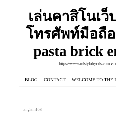
Skip
to
เล่นคาสิโนเว็
content
โทรศัพท์มือถื
pasta brick 
https://www.mistylobycris.com คา
BLOG
CONTACT
WELCOME TO THE 
tangtem168