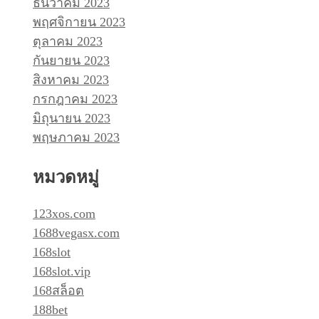
ธันวาคม 2023
พฤศจิกายน 2023
ตุลาคม 2023
กันยายน 2023
สิงหาคม 2023
กรกฎาคม 2023
มิถุนายน 2023
พฤษภาคม 2023
หมวดหมู่
123xos.com
1688vegasx.com
168slot
168slot.vip
168สล็อต
188bet