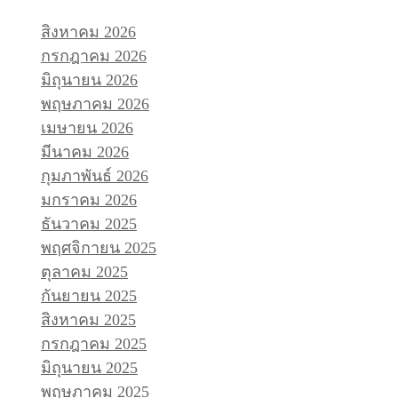
สิงหาคม 2026
กรกฎาคม 2026
มิถุนายน 2026
พฤษภาคม 2026
เมษายน 2026
มีนาคม 2026
กุมภาพันธ์ 2026
มกราคม 2026
ธันวาคม 2025
พฤศจิกายน 2025
ตุลาคม 2025
กันยายน 2025
สิงหาคม 2025
กรกฎาคม 2025
มิถุนายน 2025
พฤษภาคม 2025