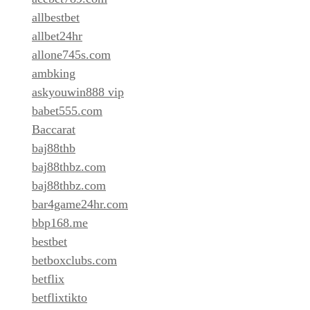
allbestbet
allbet24hr
allone745s.com
ambking
askyouwin888 vip
babet555.com
Baccarat
baj88thb
baj88thbz.com
baj88thbz.com
bar4game24hr.com
bbp168.me
bestbet
betboxclubs.com
betflix
betflixtikto