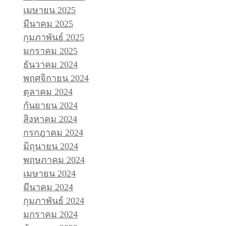
เมษายน 2025
มีนาคม 2025
กุมภาพันธ์ 2025
มกราคม 2025
ธันวาคม 2024
พฤศจิกายน 2024
ตุลาคม 2024
กันยายน 2024
สิงหาคม 2024
กรกฎาคม 2024
มิถุนายน 2024
พฤษภาคม 2024
เมษายน 2024
มีนาคม 2024
กุมภาพันธ์ 2024
มกราคม 2024