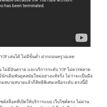
 VIP เล่นได้ ไม่มีขั้นต่ำ ฝากถอนทรูวอเลท
งยืน ไม่มีอันตราย และบริการระดับ VIP ไม่ควรพลาด
ย์นักเดิมพันยุคสมัยใหม่อย่างแท้จริง ไม่ว่าจะเป็นมือ
ามสบายสบายแล้วก็สิทธิพิเศษเหนือระดับ ตรงนี้มี
บไซต์สล็อตที่เปิดให้บริการแบบ เว็บไซต์ตรง ไม่ผ่าน