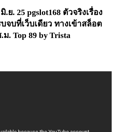
.ย. 25 pgslot168 ตัวจริงเรื่อง
จบที่เว็บเดียว ทางเข้าสล็อต
.ม. Top 89 by Trista