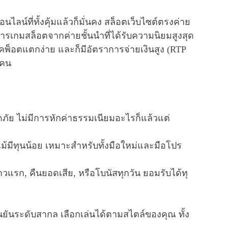
น์ที่ทั้งคุ้มแล้วก็มั่นคง สล็อตเว็บไซต์ตรงค่าย
ิการเกมสล็อตจากค่ายชั้นนำที่ได้รับความนิยมสูงสุด
คพ็อตแตกง่าย และก็มีอัตราการจ่ายเงินสูง (RTP
กคน
ดภัย ไม่มีการหักค่าธรรมเนียมอะไรก็แล้วแต่
งแม้มีทุนน้อย เหมาะสำหรับทั้งมือใหม่และมือโปร
วแรก, คืนยอดเสีย, หรือโบนัสทุกวัน ยอมรับได้ทุ
นยันระดับสากล เลือกเล่นได้ตามสไตล์ของคุณ ทั้ง