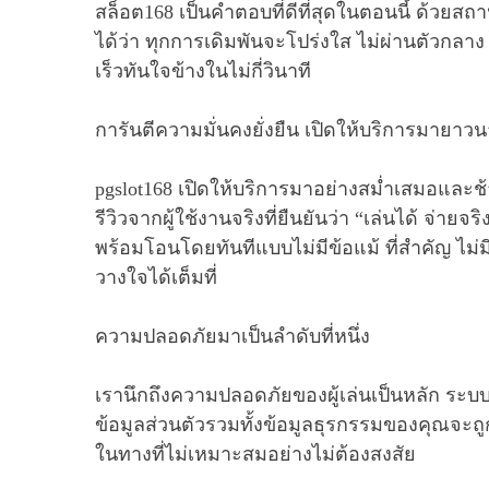
สล็อต168 เป็นคำตอบที่ดีที่สุดในตอนนี้ ด้วยสถ
ได้ว่า ทุกการเดิมพันจะโปร่งใส ไม่ผ่านตัวกลาง
เร็วทันใจข้างในไม่กี่วินาที
การันตีความมั่นคงยั่งยืน เปิดให้บริการมายาว
pgslot168 เปิดให้บริการมาอย่างสม่ำเสมอและช้าน
รีวิวจากผู้ใช้งานจริงที่ยืนยันว่า “เล่นได้ จ่ายจ
พร้อมโอนโดยทันทีแบบไม่มีข้อแม้ ที่สำคัญ ไม่มี
วางใจได้เต็มที่
ความปลอดภัยมาเป็นลำดับที่หนึ่ง
เรานึกถึงความปลอดภัยของผู้เล่นเป็นหลัก ระบ
ข้อมูลส่วนตัวรวมทั้งข้อมูลธุรกรรมของคุณจะถูก
ในทางที่ไม่เหมาะสมอย่างไม่ต้องสงสัย