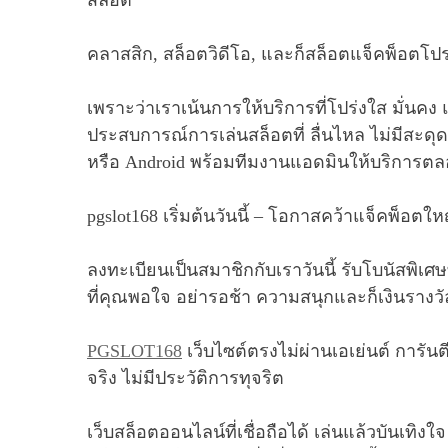
คลาสสิก, สล็อตวิดีโอ, และก็สล็อตแจ็คพ็อตโป
เพราะว่าเราเน้นการให้บริการที่โปร่งใส มั่นคง แล
ประสบการณ์การเล่นสล็อตที่ ลื่นไหล ไม่มีสะดุด
หรือ Android พร้อมทีมงานแอดมินให้บริการตล
pgslot168 เริ่มต้นวันนี้ – โอกาสคว้าแจ็คพ็อตใหญ
ลงทะเบียนเป็นสมาชิกกับเราวันนี้ รับโบนัสพิเ
ที่คุณพอใจ อย่ารอช้า ความสนุกและก็เงินราง
PGSLOT168
เว็บไซต์ตรงไม่ผ่านเอเย่นต์ การันต
จริง ไม่มีประวัติการทุจริต
เว็บสล็อตออนไลน์ที่เชื่อถือได้ เล่นแล้วบันเท