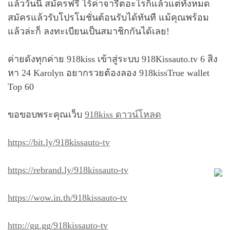
แล้ววันนี้ สมัครฟรี ไร้ค่าจารีตอะไรก็แล้วแต่ทั้งหมด
สมัครแล้วรับโปรโมชั่นต้อนรับได้ทันที แม้คุณพร้อม
แล้วล่ะก็ ลงทะเบียนเป็นสมาชิกกันได้เลย!
ค่ายดังทุกค่าย 918kiss เข้าสู่ระบบ 918Kissauto.tv 6 สิง
หา 24 Karolyn อยากรวยต้องลอง 918kissTrue wallet
Top 60
ขอขอบพระคุณเว็บ
918kiss ดาวน์โหลด
https://bit.ly/918kissauto-tv
https://rebrand.ly/918kissauto-tv
https://wow.in.th/918kissauto-tv
http://gg.gg/918kissauto-tv