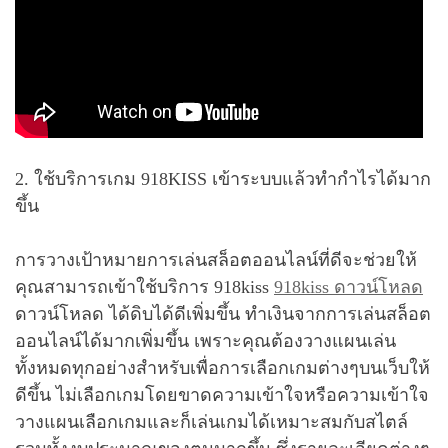
2. ใช้บริการเกม 918KISS เข้าระบบแล้วทำกำไรได้มาก
ขึ้น
การวางเป้าหมายการเล่นสล็อตออนไลน์ที่ดีจะช่วยให้
คุณสามารถเข้าใช้บริการ 918kiss
918kiss ดาวน์โหลด
ดาวน์โหลด ได้ดิบได้ดีเพิ่มขึ้น ทำเงินจากการเล่นสล็อต
ออนไลน์ได้มากเพิ่มขึ้น เพราะคุณต้องวางแผนเล่น
ทั้งหมดทุกอย่างสำหรับเพื่อการเลือกเกมต่างๆบนเว็บให้
ดีขึ้น ไม่เลือกเกมโดยขาดความเข้าใจหรือความเข้าใจ
วางแผนเลือกเกมและก็เล่นเกมได้เหมาะสมกับสไตล์