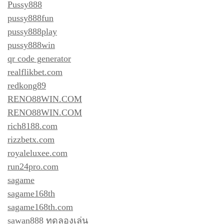
Pussy888
pussy888fun
pussy888play
pussy888win
qr code generator
realflikbet.com
redkong89
RENO88WIN.COM
RENO88WIN.COM
rich8188.com
rizzbetx.com
royaleluxee.com
run24pro.com
sagame
sagame168th
sagame168th.com
sawan888 ทดลองเล่น