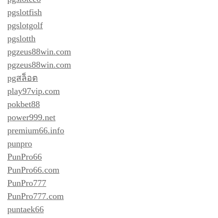
pgslotfish
pgslotgolf
pgslotth
pgzeus88win.com
pgzeus88win.com
pgสล็อต
play97vip.com
pokbet88
power999.net
premium66.info
punpro
PunPro66
PunPro66.com
PunPro777
PunPro777.com
puntaek66