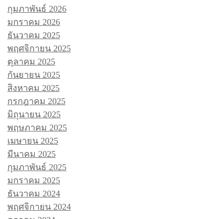
กุมภาพันธ์ 2026
มกราคม 2026
ธันวาคม 2025
พฤศจิกายน 2025
ตุลาคม 2025
กันยายน 2025
สิงหาคม 2025
กรกฎาคม 2025
มิถุนายน 2025
พฤษภาคม 2025
เมษายน 2025
มีนาคม 2025
กุมภาพันธ์ 2025
มกราคม 2025
ธันวาคม 2024
พฤศจิกายน 2024