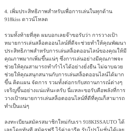
4. เพิ่มประสิทธิภาพสำหรับเพื่อการเล่นในทุกด้าน
918kiss ดาวน์โหลด
รวมทั้งท้ายที่สุด ผมบอกเลยจ๊าขอรับว่า การวางเป้า
หมายการเล่นสล็อตออนไลน์ที่ดีจะช่วยทำให้คุณพัฒนา
ประสิทธิภาพสำหรับการเล่นสล็อตออนไลน์ของคุณให้มี
คุณภาพมากเพิ่มขึ้นแน่ๆ ซึ่งการเล่นอย่างมีคุณภาพจะ
ช่วยให้คุณสามารถทำกำไรได้อย่างยั่งยืน ไม่ฉาบฉวย
ช่วยให้คุณสนุกสนานกับการเล่นสล็อตออนไลน์ได้มาก
ขึ้น คิดแผน จัดการ รวมทั้งต่อกรกับสถานการณ์ต่างๆ
เจริญขึ้นอย่างแน่แท้นะครับ นี่แหละขอรับคือพลังที่การ
วางเป้าหมายการเล่นสล็อตออนไลน์ที่ดีที่คุณก็สามารถ
ทำเป็นแน่ๆ
ลงทะเบียนสมัครสมาชิกใหม่กับเรา 918KISSAUTO ได้
เลยโดยทันที สมัครฟรี ไร้ค่าจารีต รับโปรโมชั่นได้เลย