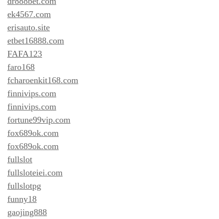
dr888bet.com
ek4567.com
erisauto.site
etbet16888.com
FAFA123
faro168
fcharoenkit168.com
finnivips.com
finnivips.com
fortune99vip.com
fox689ok.com
fox689ok.com
fullslot
fullsloteiei.com
fullslotpg
funny18
gaojing888