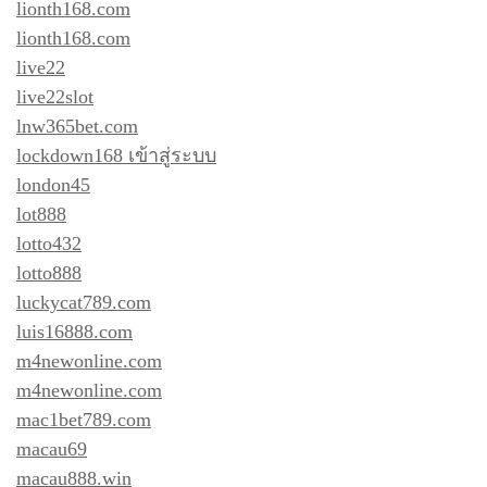
lionth168.com
lionth168.com
live22
live22slot
lnw365bet.com
lockdown168 เข้าสู่ระบบ
london45
lot888
lotto432
lotto888
luckycat789.com
luis16888.com
m4newonline.com
m4newonline.com
mac1bet789.com
macau69
macau888.win