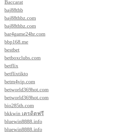
Baccarat
baj88thb
baj88thbz.com
baj88thbz.com
bar4game24hr.com
bbp168.me
bestbet
betboxclubs.com
betflix
betflixtikto
betm4vip.com
betworld369hot.com
betworld369hot.com
bio285th.com
bkkwin เครดิตฟรี
bluewin8888.info
bluewin8888.info