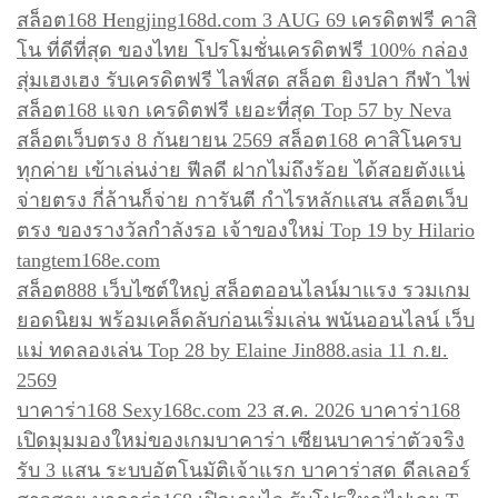
สล็อต168 Hengjing168d.com 3 AUG 69 เครดิตฟรี คาสิ
โน ที่ดีที่สุด ของไทย โปรโมชั่นเครดิตฟรี 100% กล่อง
สุ่มเฮงเฮง รับเครดิตฟรี ไลฟ์สด สล็อต ยิงปลา กีฬา ไพ่
สล็อต168 แจก เครดิตฟรี เยอะที่สุด Top 57 by Neva
สล็อตเว็บตรง 8 กันยายน 2569 สล็อต168 คาสิโนครบ
ทุกค่าย เข้าเล่นง่าย ฟีลดี ฝากไม่ถึงร้อย ได้สอยตังแน่
จ่ายตรง กี่ล้านก็จ่าย การันตี กำไรหลักแสน สล็อตเว็บ
ตรง ของรางวัลกำลังรอ เจ้าของใหม่ Top 19 by Hilario
tangtem168e.com
สล็อต888 เว็บไซต์ใหญ่ สล็อตออนไลน์มาแรง รวมเกม
ยอดนิยม พร้อมเคล็ดลับก่อนเริ่มเล่น พนันออนไลน์ เว็บ
แม่ ทดลองเล่น Top 28 by Elaine Jin888.asia 11 ก.ย.
2569
บาคาร่า168 Sexy168c.com 23 ส.ค. 2026 บาคาร่า168
เปิดมุมมองใหม่ของเกมบาคาร่า เซียนบาคาร่าตัวจริง
รับ 3 แสน ระบบอัตโนมัติเจ้าแรก บาคาร่าสด ดีลเลอร์