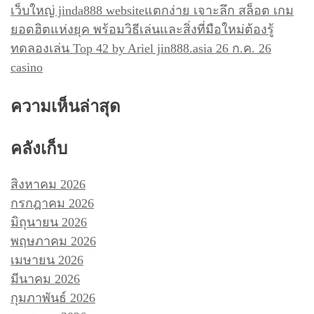
เว็บใหญ่ jinda888 websiteแตกง่าย เจาะลึก สล็อต เกม
ยอดฮิตแห่งยุค พร้อมวิธีเล่นและสิ่งที่มือใหม่ต้องรู้
ทดลองเล่น Top 42 by Ariel jin888.asia 26 ก.ค. 26
casino
ความเห็นล่าสุด
คลังเก็บ
สิงหาคม 2026
กรกฎาคม 2026
มิถุนายน 2026
พฤษภาคม 2026
เมษายน 2026
มีนาคม 2026
กุมภาพันธ์ 2026