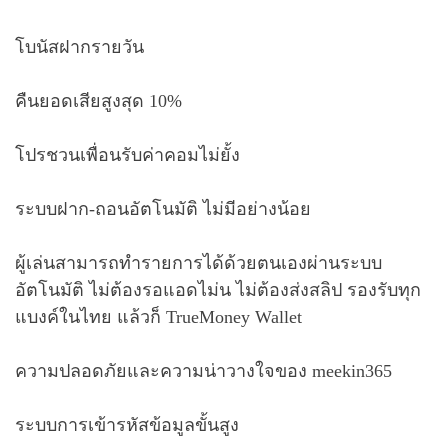
โบนัสฝากรายวัน
คืนยอดเสียสูงสุด 10%
โปรชวนเพื่อนรับค่าคอมไม่ยั้ง
ระบบฝาก-ถอนอัตโนมัติ ไม่มีอย่างน้อย
ผู้เล่นสามารถทำรายการได้ด้วยตนเองผ่านระบบ
อัตโนมัติ ไม่ต้องรอแอดไม่น ไม่ต้องส่งสลิป รองรับทุก
แบงค์ในไทย แล้วก็ TrueMoney Wallet
ความปลอดภัยและความน่าวางใจของ meekin365
ระบบการเข้ารหัสข้อมูลขั้นสูง