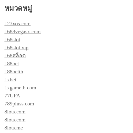
หมวดหมู่
123xos.com
1688vegasx.com
168slot
168slot.vip
168สล็อต
188bet
188betth
1xbet
1xgameth.com
77UFA
789pluss.com
8lots.com
8lots.com
8lots.me