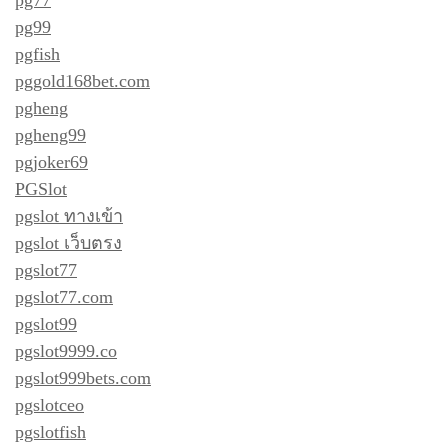
pg99
pgfish
pggold168bet.com
pgheng
pgheng99
pgjoker69
PGSlot
pgslot ทางเข้า
pgslot เว็บตรง
pgslot77
pgslot77.com
pgslot99
pgslot9999.co
pgslot999bets.com
pgslotceo
pgslotfish