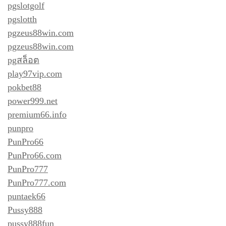
pgslotgolf
pgslotth
pgzeus88win.com
pgzeus88win.com
pgสล็อต
play97vip.com
pokbet88
power999.net
premium66.info
punpro
PunPro66
PunPro66.com
PunPro777
PunPro777.com
puntaek66
Pussy888
pussy888fun