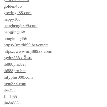
golden456
gowingo88.com
happy168
hengheng9899.com
hengjing168
hongkong456
https://sretthi99.bet/enter/
https://www.mfj889xx.com/
hydra888 สล็อต
ib888pro.bet
ib888pro.bet
infyplus888.com
item388.com
jbo355
Jinda55
jinda888