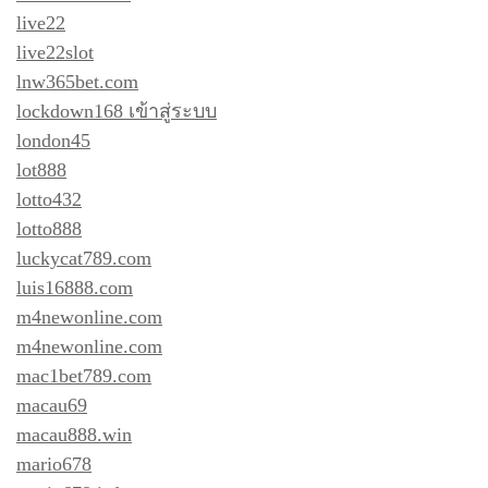
live22
live22slot
lnw365bet.com
lockdown168 เข้าสู่ระบบ
london45
lot888
lotto432
lotto888
luckycat789.com
luis16888.com
m4newonline.com
m4newonline.com
mac1bet789.com
macau69
macau888.win
mario678