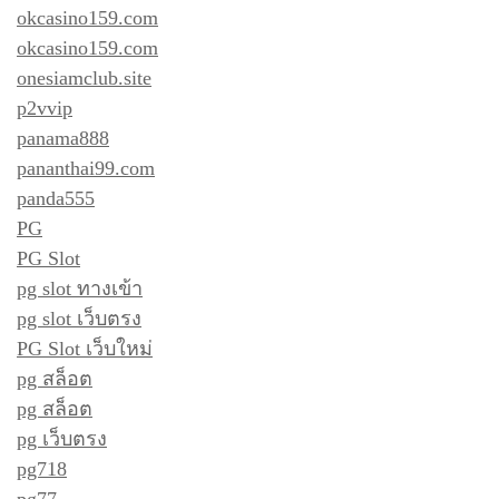
okcasino159.com
okcasino159.com
onesiamclub.site
p2vvip
panama888
pananthai99.com
panda555
PG
PG Slot
pg slot ทางเข้า
pg slot เว็บตรง
PG Slot เว็บใหม่
pg สล็อต
pg สล็อต
pg เว็บตรง
pg718
pg77