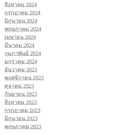
สิงหาคม 2024
กรกฎาคม 2024
มิถุนายน 2024
พฤษภาคม 2024
เมษายน 2024
มีนาคม 2024
กุมภาพันธ์ 2024
มกราคม 2024
ธันวาคม 2023
พฤศจิกายน 2023
ตุลาคม 2023
กันยายน 2023
สิงหาคม 2023
กรกฎาคม 2023
มิถุนายน 2023
พฤษภาคม 2023