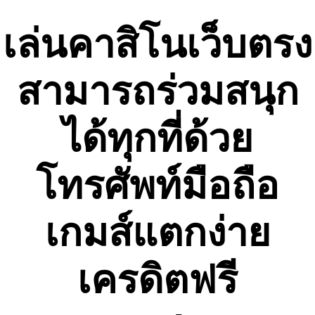
Skip
to
เล่นคาสิโนเว็บตรง
content
สามารถร่วมสนุก
ได้ทุกที่ด้วย
โทรศัพท์มือถือ
เกมส์แตกง่าย
เครดิตฟรี