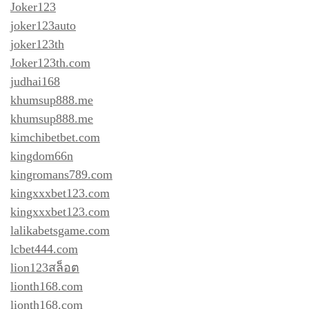
Joker123
joker123auto
joker123th
Joker123th.com
judhai168
khumsup888.me
khumsup888.me
kimchibetbet.com
kingdom66n
kingromans789.com
kingxxxbet123.com
kingxxxbet123.com
lalikabetsgame.com
lcbet444.com
lion123สล็อต
lionth168.com
lionth168.com