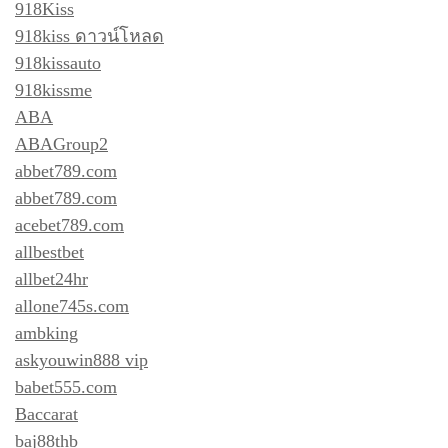
918Kiss
918kiss ดาวน์โหลด
918kissauto
918kissme
ABA
ABAGroup2
abbet789.com
abbet789.com
acebet789.com
allbestbet
allbet24hr
allone745s.com
ambking
askyouwin888 vip
babet555.com
Baccarat
baj88thb