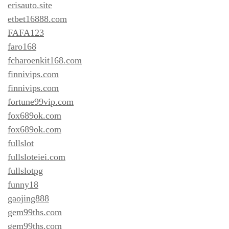
erisauto.site
etbet16888.com
FAFA123
faro168
fcharoenkit168.com
finnivips.com
finnivips.com
fortune99vip.com
fox689ok.com
fox689ok.com
fullslot
fullsloteiei.com
fullslotpg
funny18
gaojing888
gem99ths.com
gem99ths.com