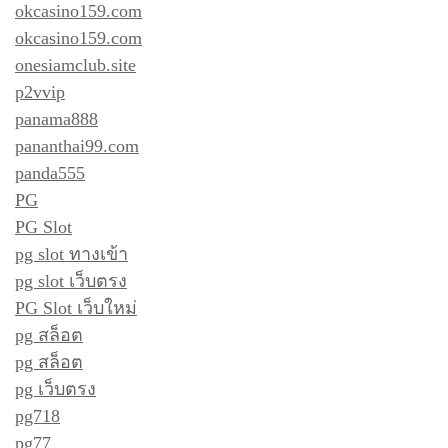
okcasino159.com
okcasino159.com
onesiamclub.site
p2vvip
panama888
pananthai99.com
panda555
PG
PG Slot
pg slot ทางเข้า
pg slot เว็บตรง
PG Slot เว็บใหม่
pg สล็อต
pg สล็อต
pg เว็บตรง
pg718
pg77