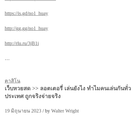
https://is.gd/no1_huay
http://gg.gg/no1_huay
http://rlu.ru/3jB1i
…
คาสิโน
เว็บหวยสด >> ลอตเตอรี่ เล่นยังไง ทำไมคนเล่นกันทั่ว
ประเทศ ถูกจริงจ่ายจริง
19 มิถุนายน 2023
/
by
Walter Wright