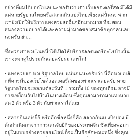
อย่างที่ผมได้บอกไปเลยนะขอรับว่า เรา เว็บลอตเตอรี่สด มิได้มี
แค่หวยรัฐบาลไทยหรือสลากกินแบ่งไทยเพียงแค่นั้นนะ พวก
เรายังเปิดให้บริการแทงหวยสดอื่นๆอีกมากมาย ที่จะตอบ
สนองความอยากได้และความมุ่งมาดของสมาชิกทุกๆคนเลย
นะครับ ฮ่า…
ซึ่งพวกเราหวยโนหนึ่งได้เปิดให้บริการลอตเตอรี่อะไรบ้างนั้น
เราจะมาดูไปร่วมกันเลยครับผม เลทโก!
• แทงหวยสด หวยรัฐบาลไทย แน่นอนนะครับว่า นี่คือหวยเบสิ
กที่ควรมีของเว็บไซต์ลอตเตอรี่สดของพวกเราเลยครับ หวย
รัฐบาลไทยจะออกแต่ละวันที่ 1 รวมทั้ง 16 ของทุกเดือน อาจมี
การเขยื้อนวันไปบ้างในบางเดือน ซึ่งคุณสามารถมาแทงหวย
สด 2 ตัว หรือ 3 ตัว กับพวกเราได้เลย
• สลากกินแบ่งยี่กี หรืออีกชื่อหนึ่งก็คือ สลากกินแบ่งปิงปอง มี
ต้นกำเนิดมาจากการเล่นจับยี่กีของประเทศจีน ซึ่งเพียงพอมา
อยู่ในแบบอย่างหวยออนไลน์ ก็จะเป็นอีกลักษณะหนึ่ง ซึ่งคุณ