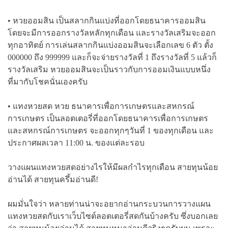
• หวยออมสิน เป็นสลากกินแบ่งที่ออกโดยธนาคารออมสิน
โดยจะมีการออกรางวัลหลักทุกเดือน และรางวัลเสริมจะออก
ทุกอาทิตย์ การเล่นสลากกินแบ่งออมสินจะเลือกเลข 6 ตัว ตั้ง
000000 ถึง 999999 และก็จะจ่ายรางวัลที่ 1 ถึงรางวัลที่ 5 แล้วก็
รางวัลเสริม หวยออมสินจะเป็นราวกับการออมเงินแบบหนึ่ง
ที่มากับโชคนั่นเองครับ
• แทงหวยสด หวย ธนาคารเพื่อการเกษตรและสหกรณ์
การเกษตร เป็นลอตเตอรี่ที่ออกโดยธนาคารเพื่อการเกษตร
และสหกรณ์การเกษตร จะออกทุกๆวันที่ 1 ของทุกเดือน และ
ประกาศผลเวลา 11:00 น. ของแต่ละรอบ
วางแผนแทงหวยสดอย่างไรให้มีผลกำไรทุกเดือน สายทุนน้อย
อ่านได้ สายทุนครึ้มอ่านดี!
ผมมั่นใจว่า หลายท่านน่าจะอยากอ่านกระบวนการวางแผน
แทงหวยสดกับเราเว็บไซต์ลอตเตอรี่สดกันบ้างครับ ซึ่งบอกเลย