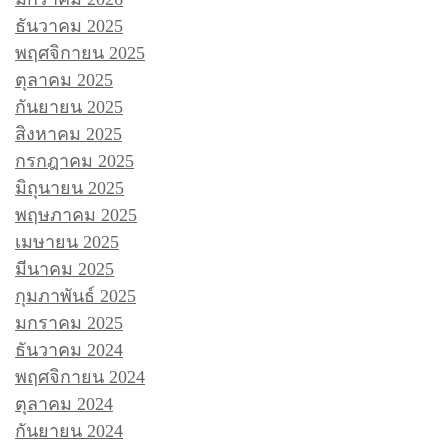
ธันวาคม 2025
พฤศจิกายน 2025
ตุลาคม 2025
กันยายน 2025
สิงหาคม 2025
กรกฎาคม 2025
มิถุนายน 2025
พฤษภาคม 2025
เมษายน 2025
มีนาคม 2025
กุมภาพันธ์ 2025
มกราคม 2025
ธันวาคม 2024
พฤศจิกายน 2024
ตุลาคม 2024
กันยายน 2024