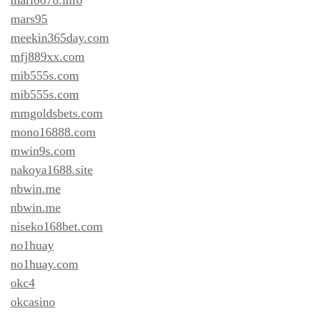
mars95
meekin365day.com
mfj889xx.com
mib555s.com
mib555s.com
mmgoldsbets.com
mono16888.com
mwin9s.com
nakoya1688.site
nbwin.me
nbwin.me
niseko168bet.com
no1huay
no1huay.com
okc4
okcasino