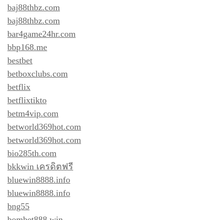
baj88thbz.com
baj88thbz.com
bar4game24hr.com
bbp168.me
bestbet
betboxclubs.com
betflix
betflixtikto
betm4vip.com
betworld369hot.com
betworld369hot.com
bio285th.com
bkkwin เครดิตฟรี
bluewin8888.info
bluewin8888.info
bng55
bombet888.win