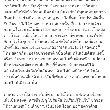
กินแบ่ง หรือในนาม สลากกินแบ่งนั่นเอง ก่อนจะซื้อลอตเตอรี่
เราก็จำเป็นต้องเรียนรู้ทราบข้อตกลง การออกรางวัลของ
แต่ละชนิดให้เข้าใจก่อนนิดหน่อย นั่นจะก่อให้ทุกคนเล่นสลาก
กินแบ่งได้อย่างมีความสุข ถ้าถูกรางวัลขึ้นมาก็จะปรับเงินขึ้น
รับเงินรางวัลได้ช่องทางไหน แม้กระนั้นเดี๋ยวก่อน ประเดี๋ยว
ก่อน…ในเวลานี้ไม่ต้องไปเซาะหาการซื้อสลากกินแบ่งไกลถึง
ต่างบ้านต่างเมืองให้ยุ่งยาก มาทางนี้เรามีคำตอบ..รวมทั้งได้
จัดมาไว้ให้ทุกคนได้ลุ้นและก็บันเทิงใจกันได้ในเว็บเดียว เว็บ
แห่งนี้เลยgame.no1huay.com/ อยากเล่นหวยอะไร ลอตเตอรี่
ไทย สลากกินแบ่ง เลขต่างชาติ ก็ซื้อได้หมดในเว็บเดียวแห่งนี้
จริงๆ
เว็บหวยสด
แทงหวยสด ครบจบในเว็บเดียวจริง แค่ปลาย
นิ้วคลิกครั้งเดียว กดแปปเดียวก็ซื้อหวยเล่นลอตเตอรี่ได้
แล้ว ง่ายไหมล่ะ ไม่เป็นอันตรายด้วยไม่ต้องมีโพยให้กำเนิด
ขยะเต็มบ้าน เสี่ยงด้วย แต่อันนี้เพียงแค่กรอกตัวเลขบนเว็บหวย
ออนไลน์เพียงแค่นั้น
ทุกคนก็ควรเป็นห่วงหรือมีคำถามกันได้ อย่าเพิ่งเล่นหรืออย่า
เพิ่งเชื่อ ลองสมัครเข้าไปดู ไปสัมผัส ไปเรียนรู้ในเว็บไซต์ก่อน
ได้ว่าเล่นเช่นไร เค้าชำระเงินยังไงเมื่อถูกเบอร์ แต่ว่าด้วย