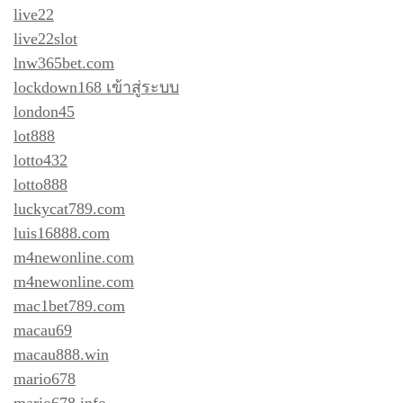
live22
live22slot
lnw365bet.com
lockdown168 เข้าสู่ระบบ
london45
lot888
lotto432
lotto888
luckycat789.com
luis16888.com
m4newonline.com
m4newonline.com
mac1bet789.com
macau69
macau888.win
mario678
mario678.info