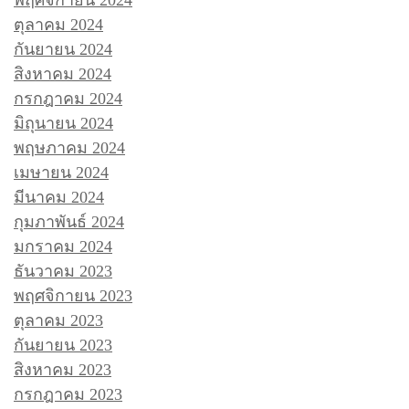
พฤศจิกายน 2024
ตุลาคม 2024
กันยายน 2024
สิงหาคม 2024
กรกฎาคม 2024
มิถุนายน 2024
พฤษภาคม 2024
เมษายน 2024
มีนาคม 2024
กุมภาพันธ์ 2024
มกราคม 2024
ธันวาคม 2023
พฤศจิกายน 2023
ตุลาคม 2023
กันยายน 2023
สิงหาคม 2023
กรกฎาคม 2023