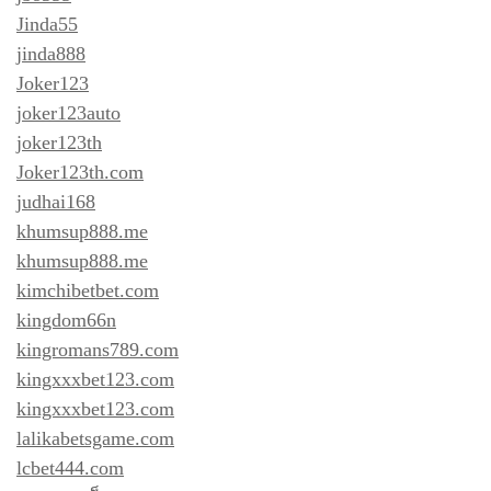
Jinda55
jinda888
Joker123
joker123auto
joker123th
Joker123th.com
judhai168
khumsup888.me
khumsup888.me
kimchibetbet.com
kingdom66n
kingromans789.com
kingxxxbet123.com
kingxxxbet123.com
lalikabetsgame.com
lcbet444.com