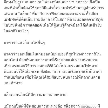
อีกทั้งในรูปแบบของเกมไพ่ยอดนิยมอย่าง “บาคาร่า” ซึ่งเป็น
เกมที่จำเป็นต้องใช้ยุทธวิธีแล้วก็ความชำนิชำนาญสำหรับการ
เล่น เกม “สล็อต” ที่มากับกราฟิกสวยสดงดงามรวมทั้งเสียง
เอฟเฟกต์ที่ตื่นเต้น รวมถึง “คาสิโนสด” ที่ถ่ายทอดสดจากสตูดิ
โอประสิทธิภาพสุดยอด เพื่อให้ผู้เล่นรู้สึกเหมือนได้เดินเข้าไป
ในคาสิโนจริงๆ
บาคาร่าแล้วก็เกมไพ่อื่นๆ
บาคาร่ายอดเยี่ยมในเกมยอดนิยมเยอะที่สุดในวงการคาสิโน
ออนไลน์ ด้วยต้นแบบการเล่นที่เรียบง่ายแต่ปรารถนาความ
เที่ยงตรงและวิธีการ macau888 ได้เก็บรวบรวมเกมไพ่หลาย
ต้นแบบไว้ให้เลือกเล่น ทั้งยังบาคาร่าแบบเริ่มแรกแล้วก็บาคา
ร่าแบบพิเศษ เพื่อให้คุณได้สัมผัสประสบการณ์ที่หลากหลาย
และท้าทาย
สล็อตออนไลน์ที่มีความมากมายหลาย
แม้คุณเป็นผู้ที่ชื่นชอบการหมุนวงล้อ สล็อตจาก macau888 มี