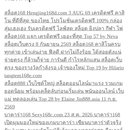
สล็อต168 Hengjing168d.com 3 AUG 69 เครดิตฟรี คาสิ
โน ที่ดีที่สุด ของไทย โปรโมชั่นเครดิตฟรี 100% กล่อง
สุ่มเฮงเฮง รับเครดิตฟรี ไลฟ์สด สล็อต ยิงปลา กีฬา ไพ่
สล็อต168 แจก เครดิตฟรี เยอะที่สุด Top 57 by Neva
สล็อตเว็บตรง 8 กันยายน 2569 สล็อต168 คาสิโนครบ
ทุกค่าย เข้าเล่นง่าย ฟีลดี ฝากไม่ถึงร้อย ได้สอยตังแน่
จ่ายตรง กี่ล้านก็จ่าย การันตี กำไรหลักแสน สล็อตเว็บ
ตรง ของรางวัลกำลังรอ เจ้าของใหม่ Top 19 by Hilario
tangtem168e.com
สล็อต888 เว็บไซต์ใหญ่ สล็อตออนไลน์มาแรง รวมเกม
ยอดนิยม พร้อมเคล็ดลับก่อนเริ่มเล่น พนันออนไลน์ เว็บ
แม่ ทดลองเล่น Top 28 by Elaine Jin888.asia 11 ก.ย.
2569
บาคาร่า168 Sexy168c.com 23 ส.ค. 2026 บาคาร่า168
เปิดมุมมองใหม่ของเกมบาคาร่า เซียนบาคาร่าตัวจริง