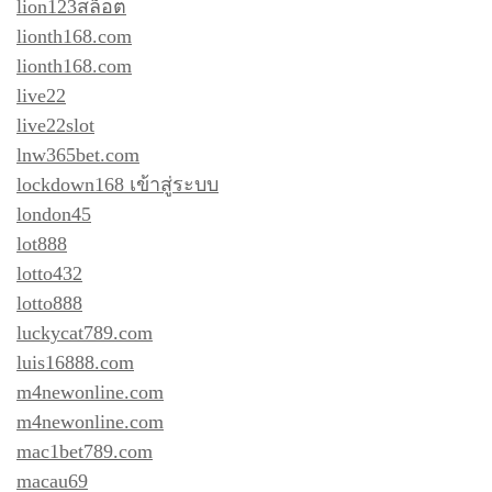
lion123สล็อต
lionth168.com
lionth168.com
live22
live22slot
lnw365bet.com
lockdown168 เข้าสู่ระบบ
london45
lot888
lotto432
lotto888
luckycat789.com
luis16888.com
m4newonline.com
m4newonline.com
mac1bet789.com
macau69