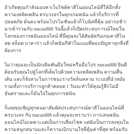
ถ้าเกิดคุณกำลังมองหาเว็บไซต์คาสิโนออนไลน์ที่ให้อีกทั้ง
ความเพลิดเพลิน ครบวงจรในทุกเกมพนัน แล้วก็บริการที่
ปลอดภัย มั่นคง พร้อมโปรโมชั่นแล้วก็โบนัสที่คุ้ม อย่ารอช้า!
มาเข้าร่วมกับ macau888 วันนี้แล้วก็เปิดประสบการณ์ใหม่ใน
โลกของการพนันออนไลน์ ที่นี่คุณจะได้สัมผัสกับเกมคาสิโน
สด สล็อต บาคาร่า แล้วก็พนันกีฬาในแบบที่ตอบปัญหาทุกสิ่งที่
ต้องการ
ไม่ว่าคุณจะเป็นนักเดิมพันมือใหม่หรือมือโปร macau888 ยินดี
ต้อนรับคุณไปสู่โลกที่เต็มไปด้วยความเพลิดเพลิน ความตื่น
เต้น และก็จังหวะในการชนะรางวัลล้นหลาม ระบบที่นำสมัย
รวมทั้งการบริการลูกค้าตลอด 1 วันจะทำให้คุณรู้สึกไม่มี
อันตรายและก็มั่นใจในทุกการพนัน
ก็เลยขอเชิญทุกคนมาสัมผัสประสบการณ์คาสิโนออนไลน์ที่
ครบวงจร กับ macau888 แล้วคุณจะทราบว่า การเล่นพนัน
ออนไลน์ไม่เฉพาะแต่เป็นการเสี่ยงโชค แต่ยังเป็นการลงทุนใน
ความสนุกสนานและก็ความเบิกบานใจที่คุ้มค่าที่สุด พร้อมรับ