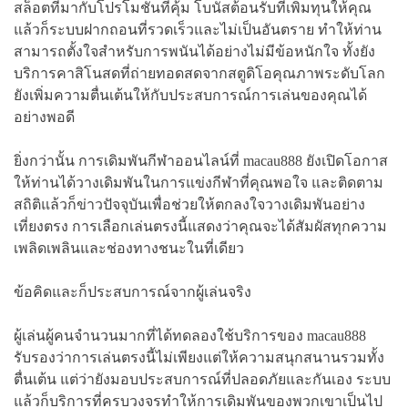
สล็อตที่มากับโปรโมชั่นที่คุ้ม โบนัสต้อนรับที่เพิ่มทุนให้คุณ
แล้วก็ระบบฝากถอนที่รวดเร็วและไม่เป็นอันตราย ทำให้ท่าน
สามารถตั้งใจสำหรับการพนันได้อย่างไม่มีข้อหนักใจ ทั้งยัง
บริการคาสิโนสดที่ถ่ายทอดสดจากสตูดิโอคุณภาพระดับโลก
ยังเพิ่มความตื่นเต้นให้กับประสบการณ์การเล่นของคุณได้
อย่างพอดี
ยิ่งกว่านั้น การเดิมพันกีฬาออนไลน์ที่ macau888 ยังเปิดโอกาส
ให้ท่านได้วางเดิมพันในการแข่งกีฬาที่คุณพอใจ และติดตาม
สถิติแล้วก็ข่าวปัจจุบันเพื่อช่วยให้ตกลงใจวางเดิมพันอย่าง
เที่ยงตรง การเลือกเล่นตรงนี้แสดงว่าคุณจะได้สัมผัสทุกความ
เพลิดเพลินและช่องทางชนะในที่เดียว
ข้อคิดและก็ประสบการณ์จากผู้เล่นจริง
ผู้เล่นผู้คนจำนวนมากที่ได้ทดลองใช้บริการของ macau888
รับรองว่าการเล่นตรงนี้ไม่เพียงแต่ให้ความสนุกสนานรวมทั้ง
ตื่นเต้น แต่ว่ายังมอบประสบการณ์ที่ปลอดภัยและกันเอง ระบบ
แล้วก็บริการที่ครบวงจรทำให้การเดิมพันของพวกเขาเป็นไป