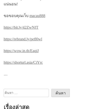
แน่นอน!
ขอขอบคุณเว็บ
macau888
https://bit.ly/42ZwNfT
https://rebrand.ly/pefl0wl
https://wow.in.th/EaqiJ
https://shorturl.asia/CiYrc
…
ค้นหา
สำหรับ:
เรื่องล่าสุด