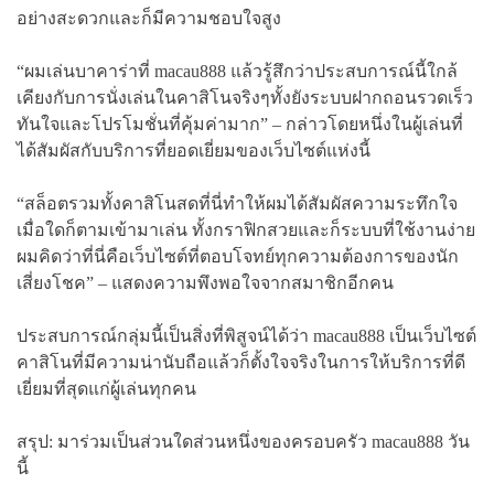
อย่างสะดวกและก็มีความชอบใจสูง
“ผมเล่นบาคาร่าที่ macau888 แล้วรู้สึกว่าประสบการณ์นี้ใกล้
เคียงกับการนั่งเล่นในคาสิโนจริงๆทั้งยังระบบฝากถอนรวดเร็ว
ทันใจและโปรโมชั่นที่คุ้มค่ามาก” – กล่าวโดยหนึ่งในผู้เล่นที่
ได้สัมผัสกับบริการที่ยอดเยี่ยมของเว็บไซต์แห่งนี้
“สล็อตรวมทั้งคาสิโนสดที่นี่ทำให้ผมได้สัมผัสความระทึกใจ
เมื่อใดก็ตามเข้ามาเล่น ทั้งกราฟิกสวยและก็ระบบที่ใช้งานง่าย
ผมคิดว่าที่นี่คือเว็บไซต์ที่ตอบโจทย์ทุกความต้องการของนัก
เสี่ยงโชค” – แสดงความพึงพอใจจากสมาชิกอีกคน
ประสบการณ์กลุ่มนี้เป็นสิ่งที่พิสูจน์ได้ว่า macau888 เป็นเว็บไซต์
คาสิโนที่มีความน่านับถือแล้วก็ตั้งใจจริงในการให้บริการที่ดี
เยี่ยมที่สุดแก่ผู้เล่นทุกคน
สรุป: มาร่วมเป็นส่วนใดส่วนหนึ่งของครอบครัว macau888 วัน
นี้