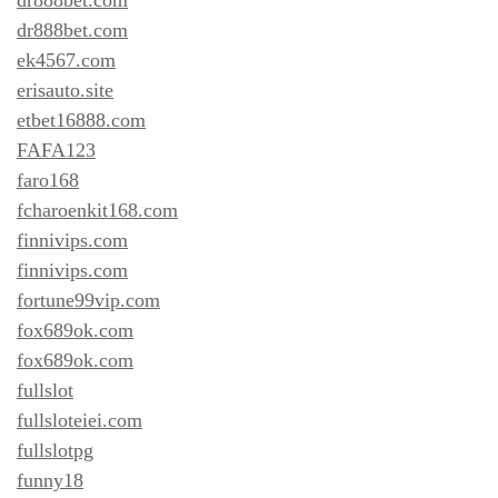
dr888bet.com
dr888bet.com
ek4567.com
erisauto.site
etbet16888.com
FAFA123
faro168
fcharoenkit168.com
finnivips.com
finnivips.com
fortune99vip.com
fox689ok.com
fox689ok.com
fullslot
fullsloteiei.com
fullslotpg
funny18