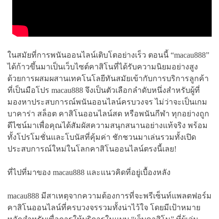
ในสมัยที่การพนันออนไลน์เติบโตอย่างเร็ว ตอนนี้ “macau888”
ได้ก้าวขึ้นมาเป็นเว็บไซต์คาสิโนที่ได้รับความนิยมอย่างสูง
ด้วยการผสมผสานเทคโนโลยีทันสมัยเข้ากับการบริการลูกค้า
ที่เป็นมือโปร macau888 จึงเป็นตัวเลือกลำดับหนึ่งสำหรับผู้ที่
มองหาประสบการณ์พนันออนไลน์ครบวงจร ไม่ว่าจะเป็นเกม
บาคาร่า สล็อต คาสิโนออนไลน์สด หรือพนันกีฬา ทุกอย่างถูก
ดีไซน์มาเพื่อคุณได้สัมผัสความสนุกสนานอย่างแท้จริง พร้อม
ทั้งโปรโมชั่นและโบนัสที่คุ้มค่า ชักชวนมาเล่นรวมทั้งเปิด
ประสบการณ์ใหม่ในโลกคาสิโนออนไลน์ตรงนี้เลย!
ที่ไปที่มาของ macau888 และแนวคิดที่อยู่เบื้องหลัง
macau888 มีสาเหตุจากความต้องการที่จะพรีเซ็นท์แพลตฟอร์ม
คาสิโนออนไลน์ที่ครบวงจรรวมทั้งน่าไว้ใจ โดยมีเป้าหมาย