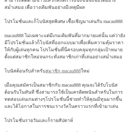
สามารถติดตามข่าวแล้วก็สถิติการแข่งขันชิงชัยได้อย่าง
สม่ำเสมอ เพื่อวางเดิมพันอย่างมีเหตุมีผล
โปรโมชั่นและก็โบนัสสุดพิเศษ เชื้อเชิญมาเล่นกับ macau888
macau888 ไม่เฉพาะแต่มีเกมเดิมพันที่มากมายแค่นั้น แต่ว่ายัง
มีโปรโมชั่นแล้วก็โบนัสที่ออกแบบมาเพื่อเพิ่มความคุ้มราคา
ให้กับผู้เล่นทุกคน โปรโมชั่นที่นี่ครอบคลุมทุกกลุ่มเป้าหมาย
ตั้งแต่สมาชิกใหม่จนกระทั่งสมาชิกเก่าที่เล่นอย่างสม่ำเสมอ
โบนัสต้อนรับสำหรับ
สมาชิก macau888
ใหม่
เมื่อคุณสมัครเป็นสมาชิกกับ macau888 คุณจะได้รับโบนัส
ต้อนรับในทันที ซึ่งสามารถใช้เป็นเครดิตพนันสำหรับในการ
ทดสอบเล่นเกมต่างๆโปรโมชั่นนี้ช่วยทำให้คุณมีทุนมากขึ้น
และได้โอกาสในการชนะรางวัลในคราวแรกที่เข้ามาเล่น
โปรโมชั่นรายวันและก็รายสัปดาห์