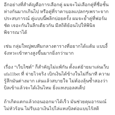
อีกอย่างที่สำคัญคือการเลือกคู่ ผมจะไม่เลือกคู่ที่ชื่อชั้น
ห่างกันมากเกินไป หรือคู่ที่ราคาบอลแปลกๆเพราะจาก
ประสบการณ์ คู่แบบนี้พลิกบ่อยครั้ง ผมจะย้ำคู่ที่ฟอร์ม
ชัด เจอะกันในลีกเดียวกัน มีสถิติย้อนไปให้พินิจ
พิจารณาได้
เช่น กลุ่มใหญ่พบทีมกลางตารางที่อยากได้แต้ม แบบงี้
จังหวะเข้าทางสูงขึ้นมากยิ่งกว่ามาก
เรื่อง “เว็บไซต์” ก็สำคัญไม่แพ้กัน ตั้งแต่ย้ายมาเล่นเว็บ
ufa11bet ที่ จ่ายไวจริง เบิกเงินได้ข้างในไม่กี่นาที ความ
รู้สึกมันต่างมาก เล่นแล้วสบายใจ ไม่ต้องลุ้นซ้ำสองว่า
บิลเข้าแล้วจะได้เงินไหม ยิ่งแทงบอลสเต็ป
ถ้าเกิดแตกแล้วถอนออกมาได้เร็ว มันช่วยคุมอารมณ์
ไม่หัวร้อน ไม่รีบเอาเงินไปไล่แทงบิลต่อแบบไร้สติ