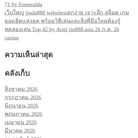
71 by Esmeralda
เว็บใหญ่ jinda888 websiteแตกง่าย เจาะลึก สล็อต เกม
ยอดฮิตแห่งยุค พร้อมวิธีเล่นและสิ่งที่มือใหม่ต้องรู้
ทดลองเล่น Top 42 by Ariel jin888.asia 26 ก.ค. 26
casino
ความเห็นล่าสุด
คลังเก็บ
สิงหาคม 2026
กรกฎาคม 2026
มิถุนายน 2026
พฤษภาคม 2026
เมษายน 2026
มีนาคม 2026