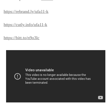
https://rebrand.ly/ufa11-k
https://cutly.info/ufa11-k
https://bitt.to/n9o3lc