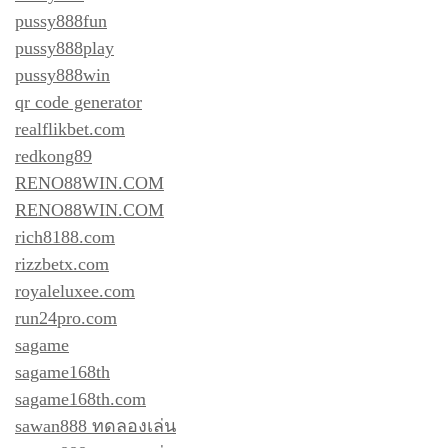
pussy888fun
pussy888play
pussy888win
qr code generator
realflikbet.com
redkong89
RENO88WIN.COM
RENO88WIN.COM
rich8188.com
rizzbetx.com
royaleluxee.com
run24pro.com
sagame
sagame168th
sagame168th.com
sawan888 ทดลองเล่น