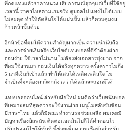
ที่กดแทงแล้วราคาหน่วง เสียอารมณ์สุดๆแต่เว็บที่ใช้อยู่
เวลานี้ ราคาไหลตามเกมจริง ดูบอลไป แทงไปได้แบบ
ไม่สะดุด ทำให้ตัดสินใจได้แม่นขึ้น แล้วก็ควบคุมงบ
ก้าวหน้าขึ้นด้วย
อีกหัวข้อที่ผมให้ความสำคัญมากเป็น ความน่านับถือ
และการจ่ายเงินจริง เว็บไซต์แทงบอลที่ดีจำต้องฝาก-
ถอนง่าย ใช้เวลาไม่นาน ไม่ต้องส่งเอกสารยุ่งยาก จาก
ที่ผมใช้งานมา ถอนเงินได้จริงทุกคราว ครั้งคราวไม่ถึง
5 นาทีเงินก็เข้าแล้ว ทำให้เล่นได้เพลิดเพลินใจ ไม่
จำเป็นที่จะต้องมาวิตกกังวลว่าได้แล้วจะถอนมิได้
แทงบอลออนไลน์ สำหรับมือใหม่ ผมคิดว่าเว็บพนันบอล
ที่เหมาะสมที่สุดควรจะใช้งานง่าย เมนูไม่สลับซับซ้อน
มีภาษาไทย แล้วก็มีคณะทำงานรอช่วยเหลือ ผมเคยมี
ปัญหาเรื่องบิลพนัน ติดต่อแอดมินไปก็ได้คำตอบไว
ปรับปรุงแก้ไขให้ทันที นี้ช่วยเพิ่มความเชื่อมั่นสำหรับ