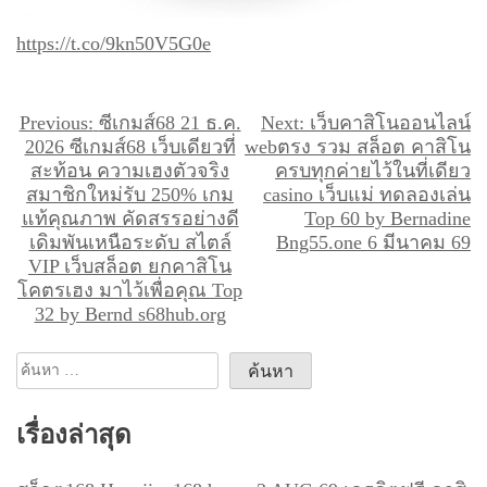
https://t.co/9kn50V5G0e
แ
Previous:
ซีเกมส์68 21 ธ.ค.
Next:
เว็บคาสิโนออนไลน์
2026 ซีเกมส์68 เว็บเดียวที่
webตรง รวม สล็อต คาสิโน
น
สะท้อน ความเฮงตัวจริง
ครบทุกค่ายไว้ในที่เดียว
ะ
สมาชิกใหม่รับ 250% เกม
casino เว็บแม่ ทดลองเล่น
แท้คุณภาพ คัดสรรอย่างดี
Top 60 by Bernadine
แ
เดิมพันเหนือระดับ สไตล์
Bng55.one 6 มีนาคม 69
น
VIP เว็บสล็อต ยกคาสิโน
ว
โคตรเฮง มาไว้เพื่อคุณ Top
32 by Bernd s68hub.org
เ
รื่
ค้นหา
อ
สำหรับ:
ง
เรื่องล่าสุด