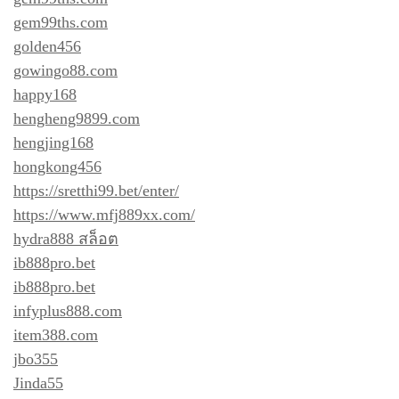
gem99ths.com
golden456
gowingo88.com
happy168
hengheng9899.com
hengjing168
hongkong456
https://sretthi99.bet/enter/
https://www.mfj889xx.com/
hydra888 สล็อต
ib888pro.bet
ib888pro.bet
infyplus888.com
item388.com
jbo355
Jinda55